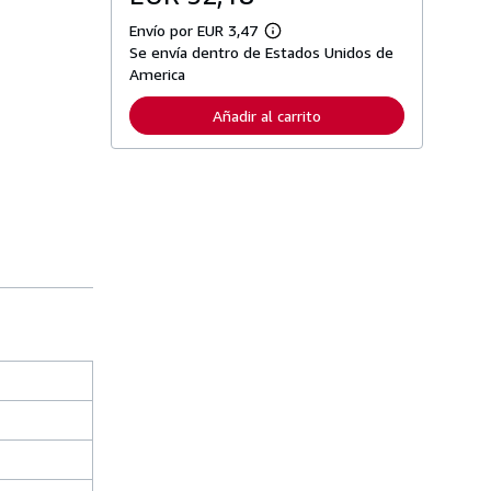
Envío por EUR 3,47
M
Se envía dentro de Estados Unidos de
á
s
America
i
n
Añadir al carrito
f
o
r
m
a
c
i
ó
n
s
o
b
r
e
l
a
s
t
a
r
i
f
a