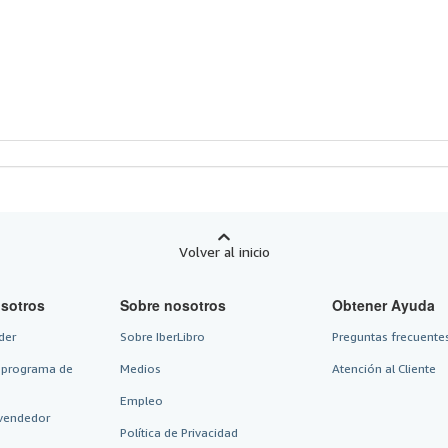
e
strellas
Volver al inicio
sotros
Sobre nosotros
Obtener Ayuda
der
Sobre IberLibro
Preguntas frecuentes
 programa de
Medios
Atención al Cliente
Empleo
vendedor
Política de Privacidad