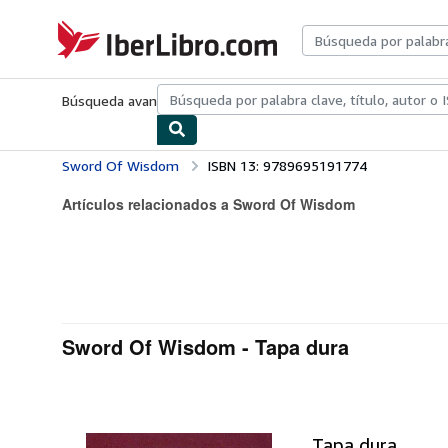
Pasar al contenido principal
IberLibro.com
Búsqueda avanzada
Colecciones
Libros antiguos
Arte y colecc
Sword Of Wisdom
ISBN 13: 9789695191774
Artículos relacionados a Sword Of Wisdom
Sword Of Wisdom - Tapa dura
Tapa dura