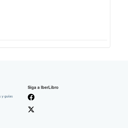
Siga a IberLibro
 y guías