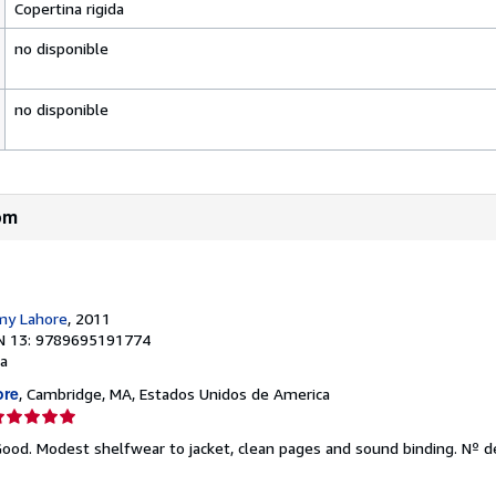
Copertina rigida
no disponible
no disponible
om
my Lahore
, 2011
N 13: 9789695191774
a
ore
, Cambridge, MA, Estados Unidos de America
lificación
el
 Good. Modest shelfwear to jacket, clean pages and sound binding.
Nº de
endedor: