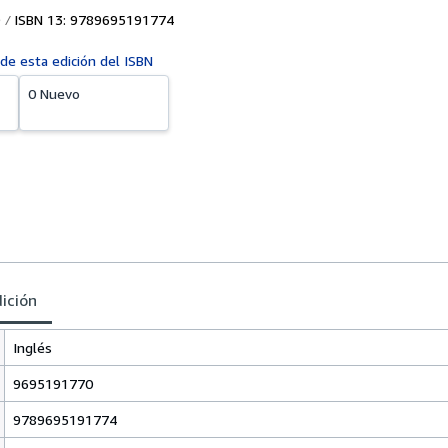
ISBN 13: 9789695191774
 de esta edición del ISBN
0 Nuevo
dición
Inglés
9695191770
9789695191774