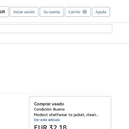
UR
Iniciar sesión
Su cuenta
Carrito
Ayuda
referencias
e
ompra
el
itio.
Comprar usado
Condición: Bueno
Modest shelfwear to jacket, clean...
Ver este artículo
EUR 32,18