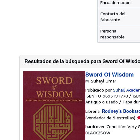
Encuadernación
Contacto del
fabricante
Persona
responsable
Resultados de la búsqueda para Sword Of Wisd
Sword Of Wisdom
M. Suheyl Umar
Publicado por
Suhail Acade
ISBN 10: 9695191770
/
ISB
Antiguo o usado
/
Tapa dur
Rodney's Bookst
Librería:
Ca
(vendedor de 5 estrellas)
d
hardcover. Condición: Very
v
BLACK2SOW
5