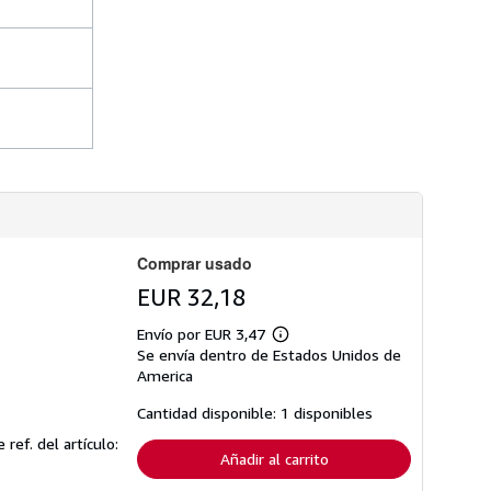
s
d
e
e
n
v
í
o
Comprar usado
EUR 32,18
Envío por EUR 3,47
Más
Se envía dentro de Estados Unidos de
información
sobre
America
las
tarifas
Cantidad disponible: 1 disponibles
de
envío
 ref. del artículo:
Añadir al carrito