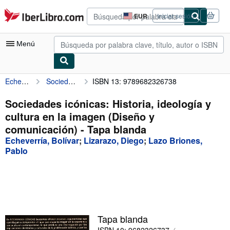
Pasar al contenido principal
IberLibro.com
EUR
Iniciar sesión
Preferencias
de
compra
Menú
del
sitio.
Echeverría, Bolívar
Sociedades icónicas: Historia, ideología y cultura en la imagen (Diseño y comunicación)
ISBN 13: 9789682326738
Mi cuenta
Consultar mis pedidos
Sociedades icónicas: Historia, ideología y
cultura en la imagen (Diseño y
Búsqueda avanzada
comunicación) - Tapa blanda
Colecciones
Echeverría, Bolívar
;
Lizarazo, Diego
;
Lazo Briones,
Pablo
Libros antiguos
Arte y coleccionismo
Vendedores
Comenzar a vender
Tapa blanda
Ayuda