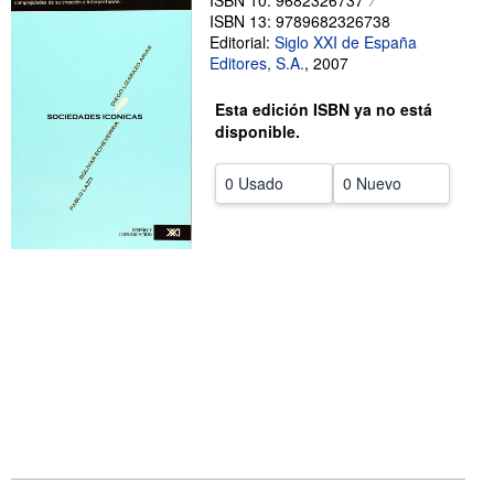
ISBN 10: 9682326737
ISBN 13: 9789682326738
CERRAR
Editorial:
Siglo XXI de España
Editores, S.A.
,
2007
Esta edición ISBN ya no está
disponible.
0 Usado
0 Nuevo