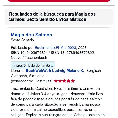
c
i
ó
Resultados de la búsqueda para Magia dos
n
Salmos: Sexto Sentido Livros Místicos
s
o
b
r
Magia dos Salmos
e
l
Sexto Sentido
a
s
Publicado por
Bookmundo.Pt Mrz 2023
, 2023
t
ISBN 10: 9403679824
/
ISBN 13: 9789403679822
a
Nuevo
/
Taschenbuch
r
i
Impresión bajo demanda
f
Librería:
BuchWeltWeit Ludwig Meier e.K.
, Bergisch
a
s
Gladbach, Alemania
d
Calificación
(vendedor de 5 estrellas)
e
del
e
Taschenbuch. Condición: Neu. This item is printed on
n
vendedor:
demand - it takes 3-4 days longer - Neuware -Este livro
v
5
í
fala do poder e magia ocultos por trás de cada salmo e
de
o
de como para cada situação a ser resolvida na nossa
5
vida, existe um salmo específico, para nos trazer a
estrellas
solução. Explica a sua relação com a Cabala, pois estes