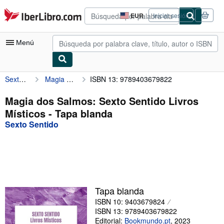
Pasar al contenido principal
IberLibro.com
EUR
Iniciar sesión
Preferencias
de
compra
Menú
del
sitio.
Sexto Sentido
Magia dos Salmos: Sexto Sentido Livros Místicos
ISBN 13: 9789403679822
Mi cuenta
Consultar mis pedidos
Magia dos Salmos: Sexto Sentido Livros
Místicos - Tapa blanda
Búsqueda avanzada
Sexto Sentido
Colecciones
Libros antiguos
Arte y coleccionismo
Vendedores
Tapa blanda
ISBN 10: 9403679824
Comenzar a vender
ISBN 13: 9789403679822
Ayuda
Editorial:
Bookmundo.pt
,
2023