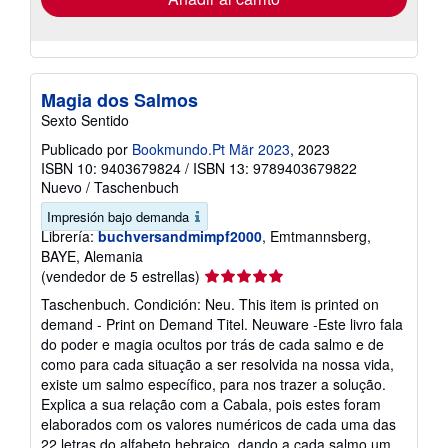
Magia dos Salmos
Sexto Sentido
Publicado por
Bookmundo.Pt Mär 2023
, 2023
ISBN 10: 9403679824
/
ISBN 13: 9789403679822
Nuevo
/
Taschenbuch
Impresión bajo demanda
Librería:
buchversandmimpf2000
, Emtmannsberg,
BAYE, Alemania
Calificación
(vendedor de 5 estrellas)
del
Taschenbuch. Condición: Neu. This item is printed on
vendedor:
demand - Print on Demand Titel. Neuware -Este livro fala
5
do poder e magia ocultos por trás de cada salmo e de
de
como para cada situação a ser resolvida na nossa vida,
5
existe um salmo específico, para nos trazer a solução.
estrellas
Explica a sua relação com a Cabala, pois estes foram
elaborados com os valores numéricos de cada uma das
22 letras do alfabeto hebraico, dando a cada salmo um