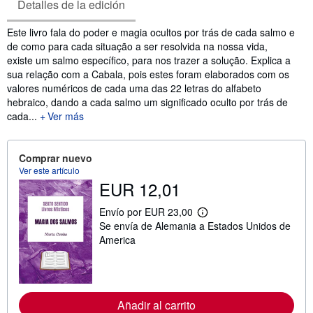
Detalles de la edición
Sinopsis
Este livro fala do poder e magia ocultos por trás de cada salmo e
de como para cada situação a ser resolvida na nossa vida,
existe um salmo específico, para nos trazer a solução. Explica a
sua relação com a Cabala, pois estes foram elaborados com os
valores numéricos de cada uma das 22 letras do alfabeto
hebraico, dando a cada salmo um significado oculto por trás de
cada...
Ver más
Comprar nuevo
Ver este artículo
EUR 12,01
Envío por EUR 23,00
M
Se envía de Alemania a Estados Unidos de
á
s
America
i
n
f
o
r
m
Añadir al carrito
a