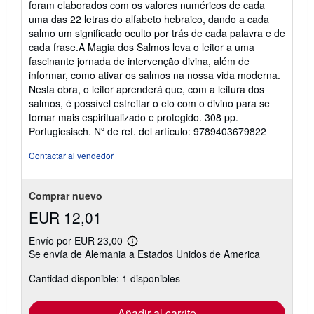
foram elaborados com os valores numéricos de cada
uma das 22 letras do alfabeto hebraico, dando a cada
salmo um significado oculto por trás de cada palavra e de
cada frase.A Magia dos Salmos leva o leitor a uma
fascinante jornada de intervenção divina, além de
informar, como ativar os salmos na nossa vida moderna.
Nesta obra, o leitor aprenderá que, com a leitura dos
salmos, é possível estreitar o elo com o divino para se
tornar mais espiritualizado e protegido. 308 pp.
Portugiesisch.
Nº de ref. del artículo: 9789403679822
Contactar al vendedor
Comprar nuevo
EUR 12,01
Envío por EUR 23,00
Más
Se envía de Alemania a Estados Unidos de America
información
sobre
Cantidad disponible: 1 disponibles
las
tarifas
de
envío
Añadir al carrito