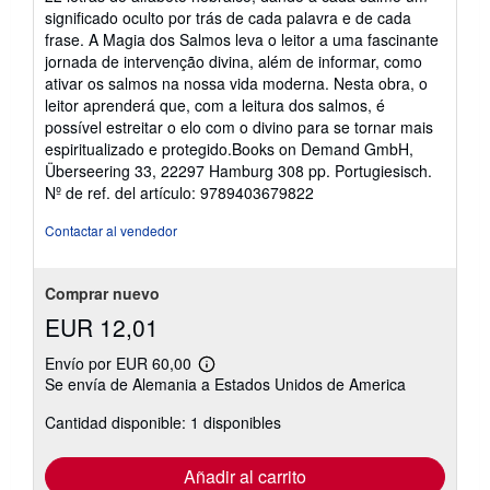
significado oculto por trás de cada palavra e de cada
frase. A Magia dos Salmos leva o leitor a uma fascinante
jornada de intervenção divina, além de informar, como
ativar os salmos na nossa vida moderna. Nesta obra, o
leitor aprenderá que, com a leitura dos salmos, é
possível estreitar o elo com o divino para se tornar mais
espiritualizado e protegido.Books on Demand GmbH,
Überseering 33, 22297 Hamburg 308 pp. Portugiesisch.
Nº de ref. del artículo: 9789403679822
Contactar al vendedor
Comprar nuevo
EUR 12,01
Envío por EUR 60,00
Más
Se envía de Alemania a Estados Unidos de America
información
sobre
Cantidad disponible: 1 disponibles
las
tarifas
de
envío
Añadir al carrito