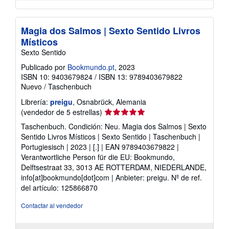
Magia dos Salmos | Sexto Sentido Livros
Místicos
Sexto Sentido
Publicado por
Bookmundo.pt
, 2023
ISBN 10: 9403679824
/
ISBN 13: 9789403679822
Nuevo
/
Taschenbuch
Librería:
preigu
, Osnabrück, Alemania
Calificación
(vendedor de 5 estrellas)
del
Taschenbuch. Condición: Neu. Magia dos Salmos | Sexto
vendedor:
Sentido Livros Místicos | Sexto Sentido | Taschenbuch |
5
Portugiesisch | 2023 | [.] | EAN 9789403679822 |
de
Verantwortliche Person für die EU: Bookmundo,
5
Delftsestraat 33, 3013 AE ROTTERDAM, NIEDERLANDE,
estrellas
info[at]bookmundo[dot]com | Anbieter: preigu.
Nº de ref.
del artículo: 125866870
Contactar al vendedor