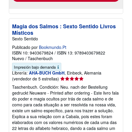
Magia dos Salmos : Sexto Sentido Livros
Místicos
Sexto Sentido
Publicado por
Bookmundo.Pt
ISBN 10: 9403679824
/
ISBN 13: 9789403679822
Nuevo
/
Taschenbuch
Impresión bajo demanda
Librería:
AHA-BUCH GmbH
, Einbeck, Alemania
Calificación
(vendedor de 5 estrellas)
del
Taschenbuch. Condición: Neu. nach der Bestellung
vendedor:
gedruckt Neuware - Printed after ordering - Este livro fala
5
do poder e magia ocultos por trás de cada salmo e de
de
como para cada situação a ser resolvida na nossa vida,
5
existe um salmo específico, para nos trazer a solução.
estrellas
Explica a sua relação com a Cabala, pois estes foram
elaborados com os valores numéricos de cada uma das
22 letras do alfabeto hebraico, dando a cada salmo um