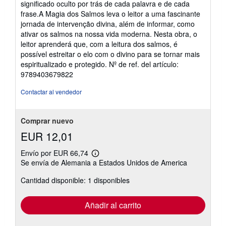
significado oculto por trás de cada palavra e de cada
frase.A Magia dos Salmos leva o leitor a uma fascinante
jornada de intervenção divina, além de informar, como
ativar os salmos na nossa vida moderna. Nesta obra, o
leitor aprenderá que, com a leitura dos salmos, é
possível estreitar o elo com o divino para se tornar mais
espiritualizado e protegido.
Nº de ref. del artículo:
9789403679822
Contactar al vendedor
Comprar nuevo
EUR 12,01
Envío por EUR 66,74
Más
Se envía de Alemania a Estados Unidos de America
información
sobre
Cantidad disponible: 1 disponibles
las
tarifas
de
envío
Añadir al carrito