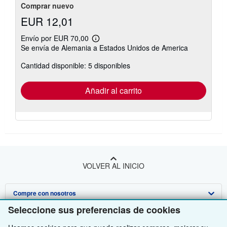
Comprar nuevo
EUR 12,01
Envío por EUR 70,00
Más
Se envía de Alemania a Estados Unidos de America
información
sobre
Cantidad disponible: 5 disponibles
las
tarifas
de
envío
Añadir al carrito
VOLVER AL INICIO
Compre con nosotros
Seleccione sus preferencias de cookies
Venda con nosotros
Búsqueda avanzada