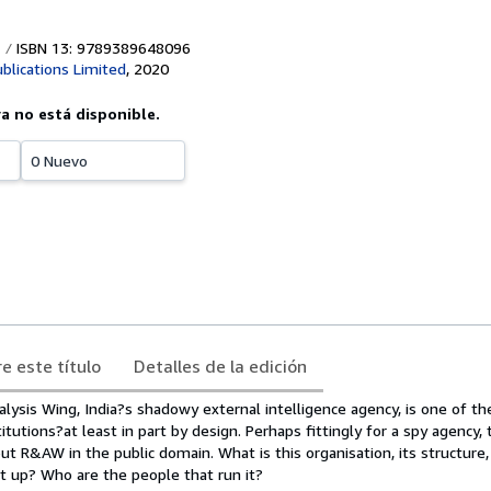
ISBN 13: 9789389648096
blications Limited
,
2020
ya no está disponible.
0 Nuevo
e este título
Detalles de la edición
ysis Wing, India?s shadowy external intelligence agency, is one of th
tutions?at least in part by design. Perhaps fittingly for a spy agency, 
out R&AW in the public domain. What is this organisation, its structure, 
et up? Who are the people that run it?