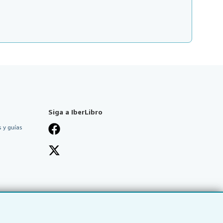
Siga a IberLibro
 y guías