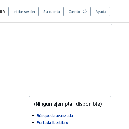
UR
Iniciar sesión
Su cuenta
Carrito
Ayuda
referencias
e
ompra
el
itio.
(Ningún ejemplar disponible)
Búsqueda avanzada
Portada IberLibro