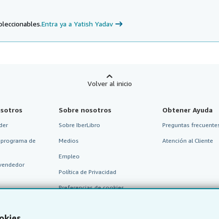
oleccionables.
Entra ya a Yatish Yadav
Volver al inicio
sotros
Sobre nosotros
Obtener Ayuda
der
Sobre IberLibro
Preguntas frecuentes
 programa de
Medios
Atención al Cliente
Empleo
vendedor
Política de Privacidad
Preferencias de cookies
Aviso de cookies
okies
Accesibilidad