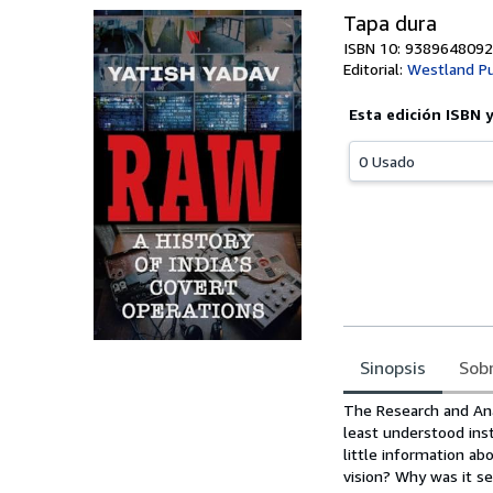
Tapa dura
ISBN 10: 9389648092
Editorial:
Westland Pu
Esta edición ISBN 
0 Usado
Sinopsis
Sobr
Sinopsis
The Research and Anal
least understood insti
little information ab
vision? Why was it s