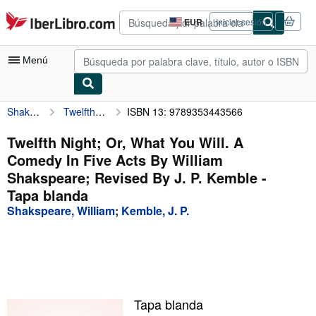
Pasar al contenido principal
IberLibro.com
EUR
Iniciar sesión
Preferencias
de
compra
Menú
del
sitio.
Shakspeare, William
Twelfth Night; Or, What You Will. A Comedy In Five Acts By William Shakspeare; Revised By J. P. Kemble
ISBN 13: 9789353443566
Mi cuenta
Consultar mis pedidos
Twelfth Night; Or, What You Will. A
Comedy In Five Acts By William
Búsqueda avanzada
Shakspeare; Revised By J. P. Kemble -
Colecciones
Tapa blanda
Shakspeare, William
;
Kemble, J. P.
Libros antiguos
Arte y coleccionismo
Vendedores
Comenzar a vender
Tapa blanda
Ayuda