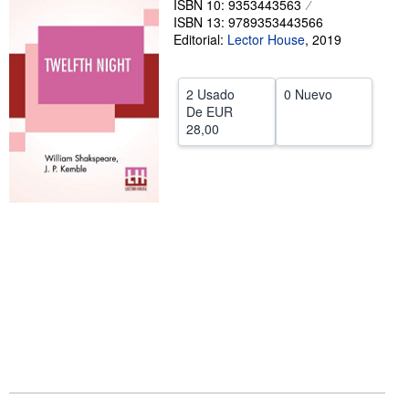
ISBN 10: 9353443563
ISBN 13: 9789353443566
CERRAR
Editorial:
Lector House
,
2019
2 Usado
0 Nuevo
De
EUR
28,00