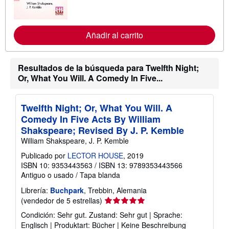
f
o
r
m
Añadir al carrito
a
c
i
ó
n
Resultados de la búsqueda para Twelfth Night;
s
Or, What You Will. A Comedy In Five...
o
b
r
e
Twelfth Night; Or, What You Will. A
l
Comedy In Five Acts By William
a
s
Shakspeare; Revised By J. P. Kemble
t
William Shakspeare, J. P. Kemble
a
r
Publicado por
LECTOR HOUSE
, 2019
i
ISBN 10: 9353443563
/
ISBN 13: 9789353443566
f
a
Antiguo o usado
/
Tapa blanda
s
d
Librería:
Buchpark
, Trebbin, Alemania
e
Calificación
(vendedor de 5 estrellas)
e
del
n
Condición: Sehr gut. Zustand: Sehr gut | Sprache:
v
vendedor:
Englisch | Produktart: Bücher | Keine Beschreibung
í