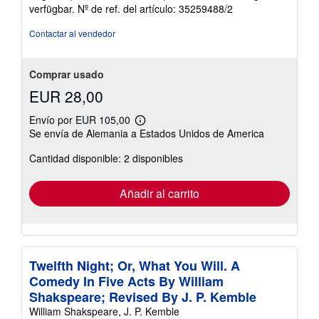
5
verfügbar.
Nº de ref. del artículo: 35259488/2
o
de
5
Contactar al vendedor
estrellas
Comprar usado
EUR 28,00
Envío por EUR 105,00
Más
Se envía de Alemania a Estados Unidos de America
información
sobre
Cantidad disponible: 2 disponibles
las
tarifas
de
envío
Añadir al carrito
Twelfth Night; Or, What You Will. A
Comedy In Five Acts By William
Shakspeare; Revised By J. P. Kemble
William Shakspeare, J. P. Kemble