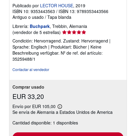
Publicado por
LECTOR HOUSE
, 2019
ISBN 10: 9353443563
/
ISBN 13: 9789353443566
Antiguo o usado
/
Tapa blanda
Librería:
Buchpark
, Trebbin, Alemania
Calificación
(vendedor de 5 estrellas)
del
Condición: Hervorragend. Zustand: Hervorragend |
vendedor:
Sprache: Englisch | Produktart: Bücher | Keine
5
Beschreibung verfügbar.
Nº de ref. del artículo:
de
35259488/1
5
estrellas
Contactar al vendedor
Comprar usado
EUR 33,20
Envío por EUR 105,00
Más
Se envía de Alemania a Estados Unidos de America
información
sobre
Cantidad disponible: 1 disponibles
las
tarifas
de
envío