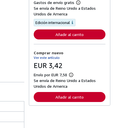
Gastos de envío gratis
M
Se envía de Reino Unido a Estados
á
s
Unidos de America
i
n
Edición internacional
f
o
Añadir al carrito
r
m
a
c
i
Comprar nuevo
ó
Ver este artículo
n
EUR 3,42
s
o
b
Envío por EUR 7,58
M
r
Se envía de Reino Unido a Estados
á
e
s
l
Unidos de America
i
a
n
s
Añadir al carrito
f
t
o
a
r
r
m
i
a
f
c
a
i
s