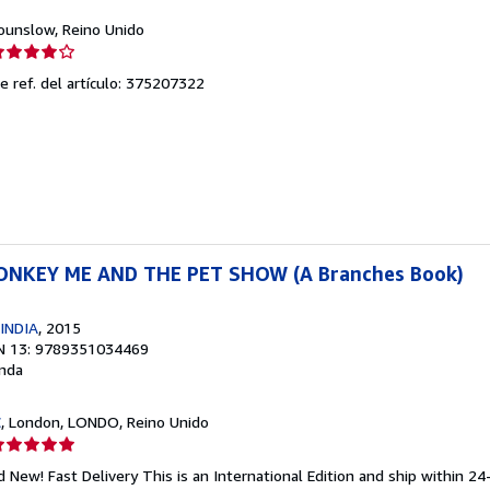
Hounslow, Reino Unido
lificación
el
e ref. del artículo: 375207322
endedor:
e
strellas
NKEY ME AND THE PET SHOW (A Branches Book)
INDIA
, 2015
N 13: 9789351034469
nda
E
, London, LONDO, Reino Unido
lificación
el
 New! Fast Delivery This is an International Edition and ship within 24
endedor: