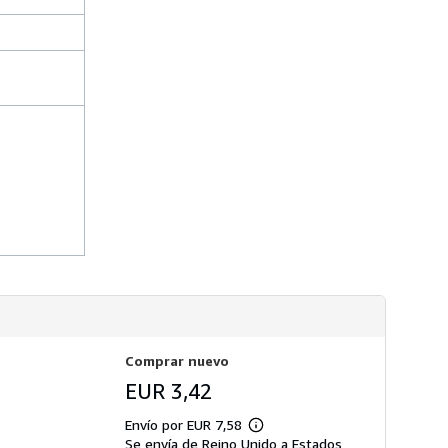
ó
d
n
e
s
e
o
n
b
v
r
í
e
o
l
a
s
t
a
r
i
f
a
s
d
e
e
n
v
í
o
Comprar nuevo
EUR 3,42
Envío por EUR 7,58
Más
Se envía de Reino Unido a Estados
información