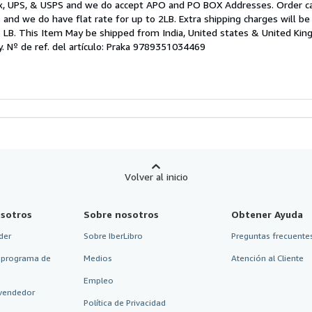
x, UPS, & USPS and we do accept APO and PO BOX Addresses. Order ca
and we do have flat rate for up to 2LB. Extra shipping charges will be
e
 LB. This Item May be shipped from India, United states & United Ki
y.
Nº de ref. del artículo: Praka 9789351034469
strellas
Volver al inicio
sotros
Sobre nosotros
Obtener Ayuda
der
Sobre IberLibro
Preguntas frecuentes
 programa de
Medios
Atención al Cliente
Empleo
vendedor
Política de Privacidad