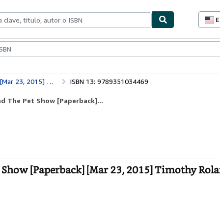
E
P
d
c
ionismo
Vendedores
Comenzar a vender
d
s
Monkey Me - 02: Monkey Me And The Pet Show [Paperback] [Mar 23, 2015] Timothy Roland
ISBN 13: 9789351034469
d The Pet Show [Paperback]...
Show [Paperback] [Mar 23, 2015] Timothy Rola