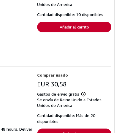
sobre
Unidos de America
las
tarifas
Cantidad disponible: 10 disponibles
de
envío
Añadir al carrito
Comprar usado
EUR 30,58
Gastos de envío gratis
Más
Se envía de Reino Unido a Estados
información
sobre
Unidos de America
las
tarifas
Cantidad disponible: Más de 20
de
disponibles
envío
-48 hours. Deliver