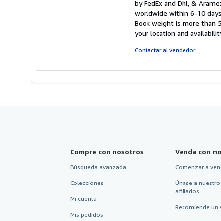
by FedEx and Dhl, & Arame
5
worldwide within 6-10 days 
d
Book weight is more than 5
5
your location and availabilit
e
Contactar al vendedor
Compre con nosotros
Venda con no
Búsqueda avanzada
Comenzar a ven
Colecciones
Únase a nuestro
afiliados
Mi cuenta
Recomiende un 
Mis pedidos