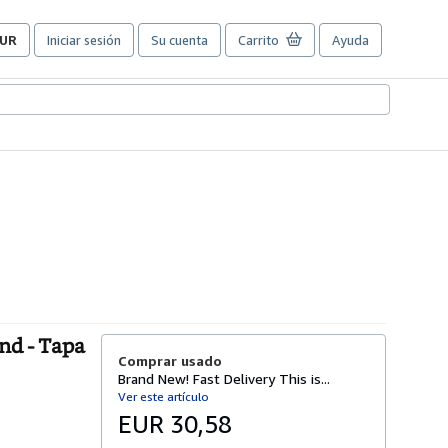
UR
Iniciar sesión
Su cuenta
Carrito
Ayuda
referencias
e
ompra
el
itio.
nd - Tapa
Comprar usado
Brand New! Fast Delivery This is...
Ver este artículo
EUR 30,58