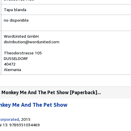
Tapa blanda
no disponible
WordUnited GmbH
distribution@wordunited.com
Theodorstrasse 105
DUSSELDORF
40472
Alemania
: Monkey Me And The Pet Show [Paperback]...
nkey Me And The Pet Show
ncorporated
, 2015
N 13: 9789351034469