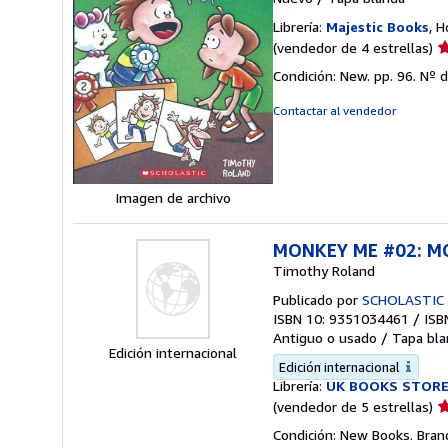
Librería:
Majestic Books
, 
Ca
(vendedor de 4 estrellas)
d
Condición: New. pp. 96.
Nº d
v
4
Contactar al vendedor
d
5
e
Imagen de archivo
MONKEY ME #02: MO
Timothy Roland
Publicado por
SCHOLASTIC 
ISBN 10: 9351034461
/
ISB
Antiguo o usado
/
Tapa bla
Edición internacional
Edición internacional
Librería:
UK BOOKS STOR
Ca
(vendedor de 5 estrellas)
d
Condición: New Books. Brand
v