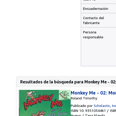
Encuadernación
Contacto del
fabricante
Persona
responsable
Resultados de la búsqueda para Monkey Me - 02
Monkey Me - 02: Mo
Roland Timothy
Publicado por
Scholastic, I
ISBN 10: 9351034461
/
ISB
Nuevo
/
Tapa blanda