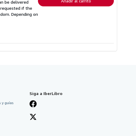
Añadir al carrito
n be delivered
 requested if the
ngdom. Depending on
Siga a IberLibro
 y guías