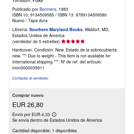
Tornblom, Folke
l
a
Publicado por
Bonniers
, 1983
s
ISBN 10: 9134509585
/
ISBN 13: 9789134509580
t
Nuevo
/
Tapa dura
a
r
Librería:
Southern Maryland Books
, Waldorf, MD,
i
f
Estados Unidos de America
a
Calificación
(vendedor de 5 estrellas)
s
del
d
Hardcover. Condición: New. Estado de la sobrecubierta:
e
vendedor:
new. *** Due to weight - This item is not available for
e
5
n
international shipping ***.
Nº de ref. del artículo:
de
v
mon0000035911
í
5
o
estrellas
Contactar al vendedor
Comprar nuevo
EUR 26,80
Envío por EUR 4,33
Más
Se envía dentro de Estados Unidos de America
información
sobre
Cantidad disponible: 1 disponibles
las