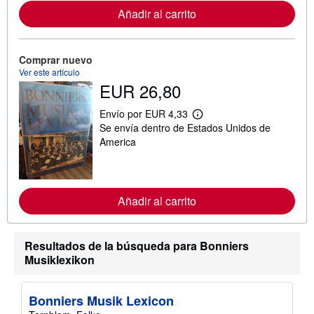
r
Añadir al carrito
m
a
c
i
ó
Comprar nuevo
n
Ver este artículo
s
EUR 26,80
o
b
r
Envío por EUR 4,33
M
e
Se envía dentro de Estados Unidos de
á
l
s
America
a
i
s
n
t
f
a
o
r
r
i
Añadir al carrito
m
f
a
a
c
s
i
d
Resultados de la búsqueda para Bonniers
ó
e
n
Musiklexikon
e
s
n
o
v
b
í
Bonniers Musik Lexicon
r
o
e