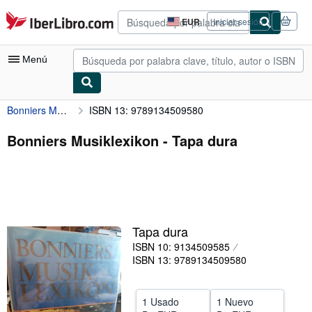
Pasar al contenido principal
IberLibro.com
EUR
Iniciar sesión
Preferencias
de
compra
Menú
del
sitio.
Bonniers Musiklexikon
ISBN 13: 9789134509580
Mi cuenta
Consultar mis pedidos
Bonniers Musiklexikon - Tapa dura
Búsqueda avanzada
Colecciones
Libros antiguos
Tapa dura
Arte y coleccionismo
ISBN 10: 9134509585
Vendedores
ISBN 13: 9789134509580
Comenzar a vender
1 Usado
1 Nuevo
Ayuda