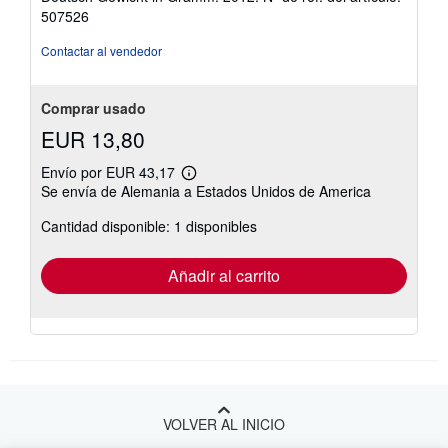
507526
Contactar al vendedor
Comprar usado
EUR 13,80
Envío por EUR 43,17
Más
Se envía de Alemania a Estados Unidos de America
información
sobre
Cantidad disponible: 1 disponibles
las
tarifas
de
envío
Añadir al carrito
VOLVER AL INICIO