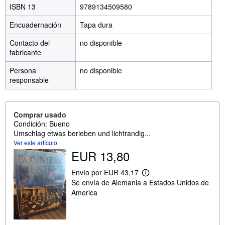
ISBN 13
9789134509580
Encuadernación
Tapa dura
Contacto del
no disponible
fabricante
Persona
no disponible
responsable
Comprar usado
Condición: Bueno
Umschlag etwas berieben und lichtrandig...
Ver este artículo
EUR 13,80
Envío por EUR 43,17
M
Se envía de Alemania a Estados Unidos de
á
s
America
i
n
f
o