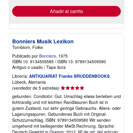
tarifas
de
envío
Añadir al carrito
Bonniers Musik Lexikon
Tornblom, Folke:
Publicado por
Bonniers
, 1975
ISBN 10: 9134509585
/
ISBN 13: 9789134509580
Antiguo o usado
/
Tapa dura
Librería:
ANTIQUARIAT Franke BRUDDENBOOKS
,
Lübeck, Alemania
Calificación
(vendedor de 5 estrellas)
del
gebunden. Condición: Gut. Umschlag etwas berieben und
vendedor:
lichtrandig und mit leichten Randläsuren Buch ist in
5
gutem Zustand, nur sehr geringe Gebrauchs- Alters- oder
de
Lagerungsspuren. Gebundenes Buch mit Original-
5
Schutzumschlag, ISBN: 9789134509580 Wir senden
estrellas
umgehend mit beiliegender MwSt.Rechnung. Sprache:
Deutsch Gewicht in Gramm: 2012.
Nº de ref. del artículo: