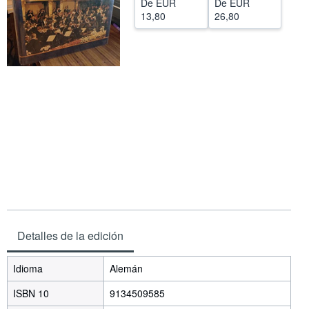
De
EUR
De
EUR
13,80
26,80
CERRAR
Detalles de la edición
Idioma
Alemán
ISBN 10
9134509585