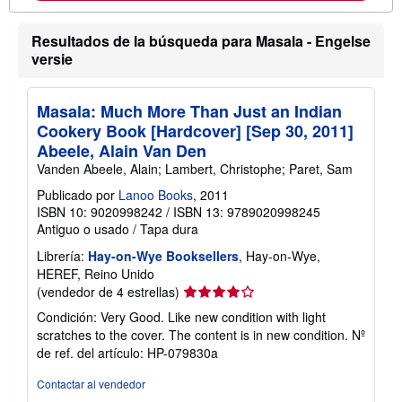
a
c
Resultados de la búsqueda para Masala - Engelse
i
ó
versie
n
s
o
b
Masala: Much More Than Just an Indian
r
Cookery Book [Hardcover] [Sep 30, 2011]
e
Abeele, Alain Van Den
l
a
Vanden Abeele, Alain; Lambert, Christophe; Paret, Sam
s
t
Publicado por
Lanoo Books
, 2011
a
ISBN 10: 9020998242
/
ISBN 13: 9789020998245
r
Antiguo o usado
/
Tapa dura
i
f
Librería:
Hay-on-Wye Booksellers
, Hay-on-Wye,
a
s
HEREF, Reino Unido
d
Calificación
(vendedor de 4 estrellas)
e
del
e
Condición: Very Good. Like new condition with light
n
vendedor:
scratches to the cover. The content is in new condition.
Nº
v
4
í
de ref. del artículo: HP-079830a
de
o
5
Contactar al vendedor
estrellas