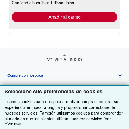
Cantidad disponible: 1 disponibles
las
tarifas
de
envío
Añadir al carrito
VOLVER AL INICIO
Compre con nosotros
Venda con nosotros
Búsqueda avanzada
Seleccione sus preferencias de cookies
Sobre nosotros
Colecciones
Comenzar a vender
Usamos cookies para que pueda realizar compras, mejorar su
experiencia en nuestra página y proporcionar correctamente
Obtener Ayuda
Mi cuenta
Únase a nuestro programa de afiliados
Sobre IberLibro
nuestros servicios. También utilizamos cookies para comprender
el modo en que los clientes utilizan nuestros servicios (por
Otras compañías de AbeBooks
Mis pedidos
Recomiende un vendedor
Medios
Preguntas frecuentes y guías
ejemplo, midiendo las visitas al sitio) y así poder realizar mejoras.
Ver más