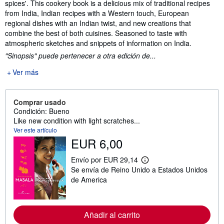
spices'. This cookery book is a delicious mix of traditional recipes
from India, Indian recipes with a Western touch, European
regional dishes with an Indian twist, and new creations that
combine the best of both cuisines. Seasoned to taste with
atmospheric sketches and snippets of information on India.
"Sinopsis" puede pertenecer a otra edición de...
Ver más
Comprar usado
Condición: Bueno
Like new condition with light scratches...
Ver este artículo
EUR 6,00
Envío por EUR 29,14
M
Se envía de Reino Unido a Estados Unidos
á
s
de America
i
n
f
o
Añadir al carrito
r
m