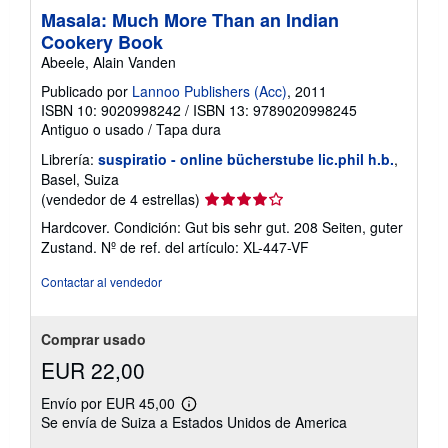
Masala: Much More Than an Indian
Cookery Book
Abeele, Alain Vanden
Publicado por
Lannoo Publishers (Acc)
, 2011
ISBN 10: 9020998242
/
ISBN 13: 9789020998245
Antiguo o usado
/
Tapa dura
Librería:
suspiratio - online bücherstube lic.phil h.b.
,
Basel, Suiza
Calificación
(vendedor de 4 estrellas)
del
Hardcover. Condición: Gut bis sehr gut. 208 Seiten, guter
vendedor:
Zustand.
Nº de ref. del artículo: XL-447-VF
4
de
Contactar al vendedor
5
estrellas
Comprar usado
EUR 22,00
Envío por EUR 45,00
Más
Se envía de Suiza a Estados Unidos de America
información
sobre