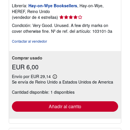
Librería:
Hay-on-Wye Booksellers
, Hay-on-Wye,
HEREF, Reino Unido
Calificación
(vendedor de 4 estrellas)
del
Condición: Very Good. Unused. A few dirty marks on
vendedor:
cover otherwise fine.
Nº de ref. del artículo: 103101-3a
4
de
Contactar al vendedor
5
estrellas
Comprar usado
EUR 6,00
Envío por EUR 29,14
Más
Se envía de Reino Unido a Estados Unidos de America
información
sobre
Cantidad disponible: 1 disponibles
las
tarifas
de
envío
Añadir al carrito