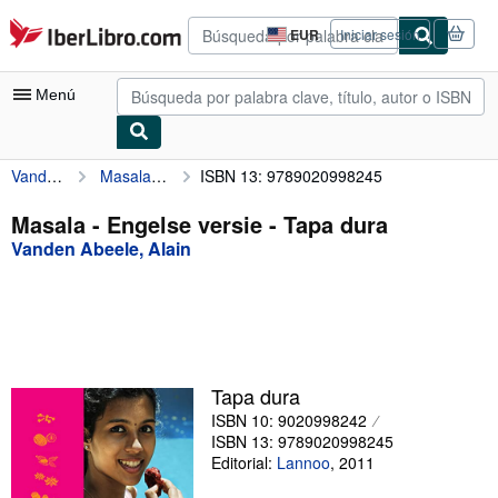
Pasar al contenido principal
IberLibro.com
EUR
Iniciar sesión
Preferencias
de
compra
Menú
del
sitio.
Vanden Abeele, Alain
Masala - Engelse versie
ISBN 13: 9789020998245
Mi cuenta
Consultar mis pedidos
Masala - Engelse versie - Tapa dura
Vanden Abeele, Alain
Búsqueda avanzada
Colecciones
Libros antiguos
Arte y coleccionismo
Tapa dura
Vendedores
ISBN 10: 9020998242
ISBN 13: 9789020998245
Comenzar a vender
Editorial:
Lannoo
,
2011
Ayuda