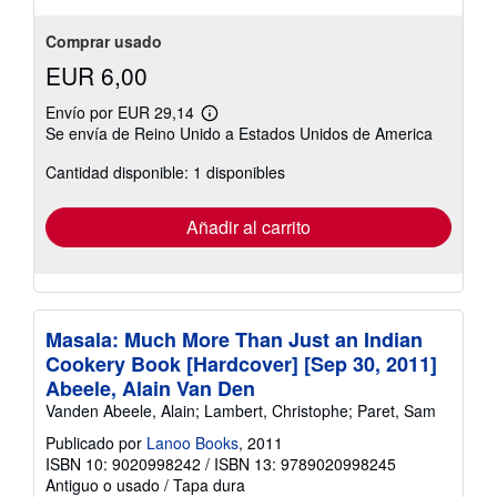
Comprar usado
EUR 6,00
Envío por EUR 29,14
Más
Se envía de Reino Unido a Estados Unidos de America
información
sobre
Cantidad disponible: 1 disponibles
las
tarifas
de
envío
Añadir al carrito
Masala: Much More Than Just an Indian
Cookery Book [Hardcover] [Sep 30, 2011]
Abeele, Alain Van Den
Vanden Abeele, Alain; Lambert, Christophe; Paret, Sam
Publicado por
Lanoo Books
, 2011
ISBN 10: 9020998242
/
ISBN 13: 9789020998245
Antiguo o usado
/
Tapa dura