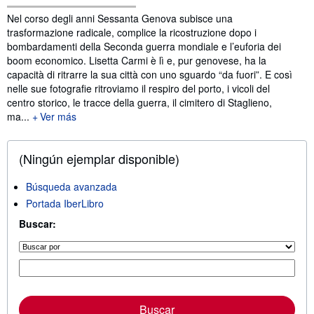
Sinopsis
Nel corso degli anni Sessanta Genova subisce una
trasformazione radicale, complice la ricostruzione dopo i
bombardamenti della Seconda guerra mondiale e l’euforia dei
boom economico. Lisetta Carmi è lì e, pur genovese, ha la
capacità di ritrarre la sua città con uno sguardo “da fuori”. E così
nelle sue fotografie ritroviamo il respiro del porto, i vicoli del
centro storico, le tracce della guerra, il cimitero di Staglieno,
ma...
Ver más
(Ningún ejemplar disponible)
Búsqueda avanzada
Portada IberLibro
Buscar:
Buscar