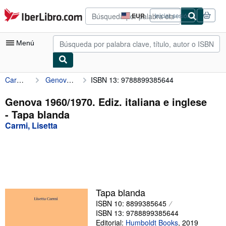
Pasar al contenido principal
IberLibro.com
EUR
Iniciar sesión
Preferencias
de
compra
Menú
del
sitio.
Carmi, Lisetta
Genova 1960/1970. Ediz. italiana e inglese
ISBN 13: 9788899385644
Mi cuenta
Consultar mis pedidos
Genova 1960/1970. Ediz. italiana e inglese
- Tapa blanda
Búsqueda avanzada
Carmi, Lisetta
Colecciones
Libros antiguos
Arte y coleccionismo
Vendedores
Tapa blanda
ISBN 10: 8899385645
Comenzar a vender
ISBN 13: 9788899385644
Ayuda
Editorial:
Humboldt Books
,
2019