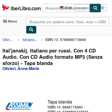
Pasar al contenido principal
IberLibro.com
EUR
Iniciar sesión
Preferencias
de
compra
Menú
del
sitio.
Olivieri, Anne-Marie
Ital'janskij. Italiano per russi. Con 4 CD Audio. Con CD Audio formato MP3 (Senza sforzo)
ISBN 13: 9788896715666
Mi cuenta
Consultar mis pedidos
Ital'janskij. Italiano per russi. Con 4 CD
Audio. Con CD Audio formato MP3 (Senza
Búsqueda avanzada
sforzo) - Tapa blanda
Colecciones
Olivieri, Anne-Marie
Libros antiguos
Arte y coleccionismo
Vendedores
Tapa blanda
Comenzar a vender
ISBN 10: 8896715660
Ayuda
ISBN 13: 9788896715666