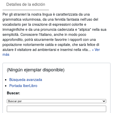
Detalles de la edición
Sinopsis
Per gli stranieri la nostra lingua è caratterizzata da una
grammatica voluminosa, da una fervida fantasia nell'uso del
vocabolario per la creazione di espressioni colorite e
immaginifiche e da una pronuncia cadenzata e "atipica" nella sua
semplicità. Conoscere l'italiano, anche in modo poco
approfondito, potrà sicuramente favorire i rapporti con una
popolazione notoriamente calda e ospitale, che sarà felice di
aiutare il visitatore ad ambientarsi e inserirsi nella vita...
Ver
más
(Ningún ejemplar disponible)
Búsqueda avanzada
Portada IberLibro
Buscar: