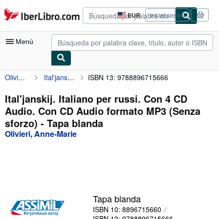
Pasar al contenido principal
IberLibro.com
EUR
Iniciar sesión
Preferencias
de
compra
Menú
del
sitio.
Olivieri, Anne-Marie
Ital'janskij. Italiano per russi. Con 4 CD Audio. Con CD Audio formato MP3 (Senza sforzo)
ISBN 13: 9788896715666
Mi cuenta
Consultar mis pedidos
Ital'janskij. Italiano per russi. Con 4 CD
Audio. Con CD Audio formato MP3 (Senza
Búsqueda avanzada
sforzo) - Tapa blanda
Colecciones
Olivieri, Anne-Marie
Libros antiguos
Arte y coleccionismo
Vendedores
Tapa blanda
Comenzar a vender
ISBN 10: 8896715660
Ayuda
ISBN 13: 9788896715666