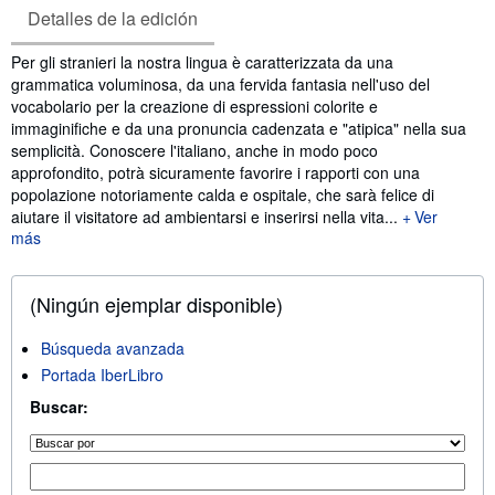
Detalles de la edición
Sinopsis
Per gli stranieri la nostra lingua è caratterizzata da una
grammatica voluminosa, da una fervida fantasia nell'uso del
vocabolario per la creazione di espressioni colorite e
immaginifiche e da una pronuncia cadenzata e "atipica" nella sua
semplicità. Conoscere l'italiano, anche in modo poco
approfondito, potrà sicuramente favorire i rapporti con una
popolazione notoriamente calda e ospitale, che sarà felice di
aiutare il visitatore ad ambientarsi e inserirsi nella vita...
Ver
más
(Ningún ejemplar disponible)
Búsqueda avanzada
Portada IberLibro
Buscar: