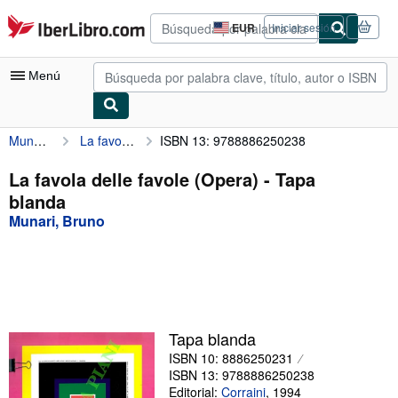
Pasar al contenido principal
IberLibro.com
EUR
Iniciar sesión
Preferencias
de
compra
Menú
del
sitio.
Munari, Bruno
La favola delle favole (Opera)
ISBN 13: 9788886250238
Mi cuenta
Consultar mis pedidos
La favola delle favole (Opera) - Tapa
blanda
Búsqueda avanzada
Munari, Bruno
Colecciones
Libros antiguos
Arte y coleccionismo
Vendedores
Tapa blanda
ISBN 10: 8886250231
Comenzar a vender
ISBN 13: 9788886250238
Ayuda
Editorial:
Corraini
,
1994