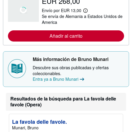
EUR 268,00
Envío por EUR 13,00
M
Se envía de Alemania a Estados Unidos de
á
s
America
i
n
f
Añadir al carrito
o
r
m
a
c
Más información de Bruno Munari
i
ó
Descubre sus obras publicadas y ofertas
n
coleccionables.
s
Entra ya a Bruno Munari
o
b
r
e
l
Resultados de la búsqueda para La favola delle
a
favole (Opera)
s
t
a
r
La favola delle favole.
i
Munari, Bruno
f
a