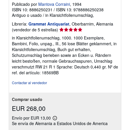
Publicado por
Mantova Corraini
, 1994
s
d
ISBN 10: 8886250231
/
ISBN 13: 9788886250238
e
Antiguo o usado
/
in Klarsichtfolienumschlag,
e
n
Librería:
Grammat Antiquariat
, Oberbarnim, Alemania
v
Calificación
(vendedor de 5 estrellas)
í
del
o
in Klarsichtfolienumschlag, 1000. 1000 Exemplare,
vendedor:
Bambini, Folio, unpag., Ill., 56 lose Blätter geklammert, in
5
Klarsichtfolienumschlag, Buch gut erhalten,
de
Schutzumschlag berieben sowie an Ecken u. Rändern
5
leicht bestoßen, normale Gebrauchsspuren, Umschlag
estrellas
verschmutzt RW 21 R 1 Sprache: Deutsch 0,440 gr.
Nº de
ref. del artículo: 18569BB
Contactar al vendedor
Comprar usado
EUR 268,00
Envío por EUR 13,00
Más
Se envía de Alemania a Estados Unidos de America
información
sobre