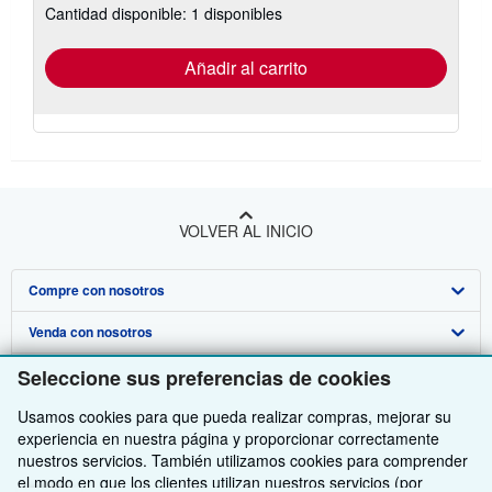
Cantidad disponible: 1 disponibles
las
tarifas
de
envío
Añadir al carrito
VOLVER AL INICIO
Compre con nosotros
Venda con nosotros
Búsqueda avanzada
Seleccione sus preferencias de cookies
Sobre nosotros
Colecciones
Comenzar a vender
Usamos cookies para que pueda realizar compras, mejorar su
Obtener Ayuda
Mi cuenta
Únase a nuestro programa de afiliados
Sobre IberLibro
experiencia en nuestra página y proporcionar correctamente
Otras compañías de AbeBooks
Mis pedidos
Recomiende un vendedor
Medios
Preguntas frecuentes y guías
nuestros servicios. También utilizamos cookies para comprender
el modo en que los clientes utilizan nuestros servicios (por