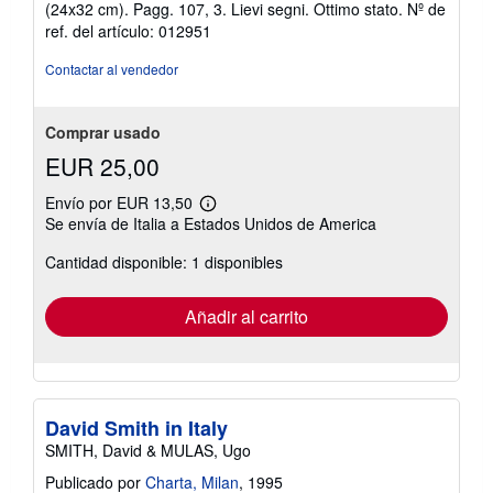
o
(24x32 cm). Pagg. 107, 3. Lievi segni. Ottimo stato.
Nº de
ref. del artículo: 012951
Contactar al vendedor
Comprar usado
EUR 25,00
Envío por EUR 13,50
Más
Se envía de Italia a Estados Unidos de America
información
sobre
Cantidad disponible: 1 disponibles
las
tarifas
de
envío
Añadir al carrito
David Smith in Italy
SMITH, David & MULAS, Ugo
Publicado por
Charta, Milan
, 1995