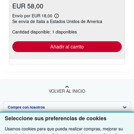
EUR 58,00
Envío por EUR 18,00
Más
Se envía de Italia a Estados Unidos de America
información
sobre
Cantidad disponible: 1 disponibles
las
tarifas
de
envío
Añadir al carrito
VOLVER AL INICIO
Compre con nosotros
Seleccione sus preferencias de cookies
Venda con nosotros
Búsqueda avanzada
Usamos cookies para que pueda realizar compras, mejorar su
Sobre nosotros
Colecciones
Comenzar a vender