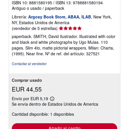
ISBN 10: 8881580195
/
ISBN 13: 9788881580194
Antiguo o usado
/
paperback
Librería:
Argosy Book Store, ABAA, ILAB
, New York,
NY, Estados Unidos de America
Calificación
(vendedor de 5 estrellas)
del
paperback. SMITH, David Ilustrador. Illustrated with color
vendedor:
and black and white photographs by Ugo Mulas. 110
5
pages. Slim 4to, matte pictorial wrappers. Milan: Charta,
de
(1995). Near fine.
Nº de ref. del artículo: 327521
5
estrellas
Contactar al vendedor
Comprar usado
EUR 44,55
Envío por EUR 5,19
Más
Se envía dentro de Estados Unidos de America
información
sobre
Cantidad disponible: 1 disponibles
las
tarifas
de
envío
Añadir al carrito