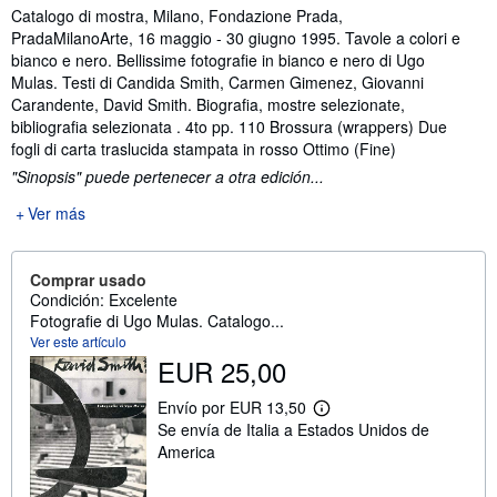
Sinopsis
Catalogo di mostra, Milano, Fondazione Prada,
PradaMilanoArte, 16 maggio - 30 giugno 1995. Tavole a colori e
bianco e nero. Bellissime fotografie in bianco e nero di Ugo
Mulas. Testi di Candida Smith, Carmen Gimenez, Giovanni
Carandente, David Smith. Biografia, mostre selezionate,
bibliografia selezionata . 4to pp. 110 Brossura (wrappers) Due
fogli di carta traslucida stampata in rosso Ottimo (Fine)
"Sinopsis" puede pertenecer a otra edición...
Ver más
Comprar usado
Condición: Excelente
Fotografie di Ugo Mulas. Catalogo...
Ver este artículo
EUR 25,00
Envío por EUR 13,50
M
Se envía de Italia a Estados Unidos de
á
s
America
i
n