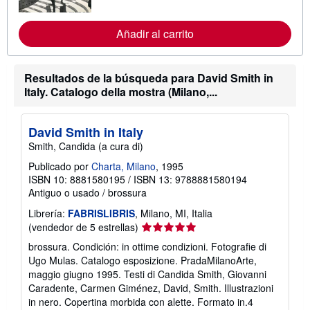
f
o
r
Añadir al carrito
m
a
c
i
ó
Resultados de la búsqueda para David Smith in
n
Italy. Catalogo della mostra (Milano,...
s
o
b
r
David Smith in Italy
e
Smith, Candida (a cura di)
l
a
Publicado por
Charta, Milano
, 1995
s
t
ISBN 10: 8881580195
/
ISBN 13: 9788881580194
a
Antiguo o usado
/
brossura
r
i
Librería:
FABRISLIBRIS
, Milano, MI, Italia
f
Calificación
(vendedor de 5 estrellas)
a
del
s
brossura. Condición: in ottime condizioni. Fotografie di
d
vendedor:
Ugo Mulas. Catalogo esposizione. PradaMilanoArte,
e
5
e
maggio giugno 1995. Testi di Candida Smith, Giovanni
de
n
Caradente, Carmen Giménez, David, Smith. Illustrazioni
v
5
in nero. Copertina morbida con alette. Formato in.4
í
estrellas