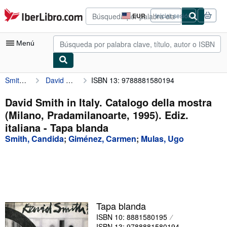
Pasar al contenido principal
IberLibro.com
EUR
Iniciar sesión
Preferencias
de
compra
Menú
del
sitio.
Smith, Candida
David Smith in Italy. Catalogo della mostra (Milano, Pradamilanoarte, 1995). Ediz. italiana
ISBN 13: 9788881580194
Mi cuenta
Consultar mis pedidos
David Smith in Italy. Catalogo della mostra
(Milano, Pradamilanoarte, 1995). Ediz.
Búsqueda avanzada
italiana - Tapa blanda
Colecciones
Smith, Candida
;
Giménez, Carmen
;
Mulas, Ugo
Libros antiguos
Arte y coleccionismo
Vendedores
Tapa blanda
Comenzar a vender
ISBN 10: 8881580195
Ayuda
ISBN 13: 9788881580194