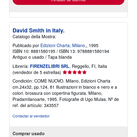
David Smith in Italy.
Catalogo della Mostra:
Publicado por
Edizioni Charta, Milano,
, 1995
ISBN 10: 8881580195
/
ISBN 13: 9788881580194
Antiguo o usado
/
Tapa blanda
Librería:
FIRENZELIBRI SRL
, Reggello, FI, Italia
Calificación
(vendedor de 5 estrellas)
del
Condición: COME NUOVO. Milano, Edizioni Charta
vendedor:
cm.24x32, pp.124, 81 illustrazioni in bianco e nero e a
5
colori. brossura con copertina figurata. Milano,
de
Pradamilanoarte, 1995. Fotografie di Ugo Mulas.
Nº de
5
ref. del artículo: 343557
estrellas
Contactar al vendedor
Comprar usado