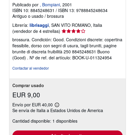
Publicado por
, Bompiani
, 2001
ISBN 10: 8845248631
/
ISBN 13: 9788845248634
Antiguo o usado
/
brossura
Librería:
librisaggi
, SAN VITO ROMANO, Italia
Calificación
(vendedor de 4 estrellas)
del
brossura. Condición: Good. Condizioni discrete: copertina
vendedor:
flessibile, dorso con segni di usura, tagli bruniti, pagine
4
brunite di discreta fruibilità 250 8845248631 Buono
de
(Good) .
Nº de ref. del artículo: BOOK-U-011324954
5
estrellas
Contactar al vendedor
Comprar usado
EUR 9,00
Envío por EUR 40,00
Más
Se envía de Italia a Estados Unidos de America
información
sobre
Cantidad disponible: 1 disponibles
las
tarifas
de
envío