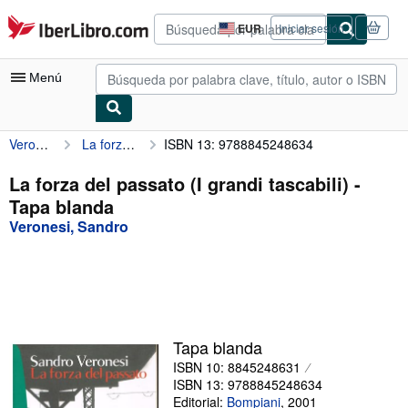
Pasar al contenido principal
IberLibro.com
EUR
Iniciar sesión
Preferencias
de
compra
Menú
del
sitio.
Veronesi, Sandro
La forza del passato (I grandi tascabili)
ISBN 13: 9788845248634
Mi cuenta
Consultar mis pedidos
La forza del passato (I grandi tascabili) -
Tapa blanda
Búsqueda avanzada
Veronesi, Sandro
Colecciones
Libros antiguos
Arte y coleccionismo
Vendedores
Tapa blanda
ISBN 10: 8845248631
Comenzar a vender
ISBN 13: 9788845248634
Ayuda
Editorial:
Bompiani
,
2001