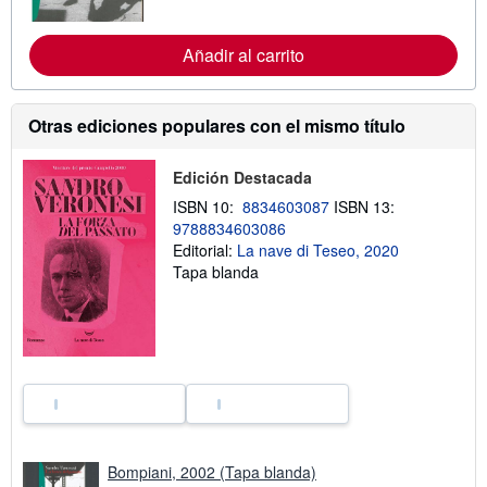
o
r
m
Añadir al carrito
a
c
i
ó
n
Otras ediciones populares con el mismo título
s
o
b
Edición Destacada
r
e
ISBN 10:
8834603087
ISBN 13:
l
9788834603086
a
Editorial:
La nave di Teseo, 2020
s
t
Tapa blanda
a
r
i
f
a
s
d
e
e
n
v
í
Bompiani, 2002 (Tapa blanda)
o