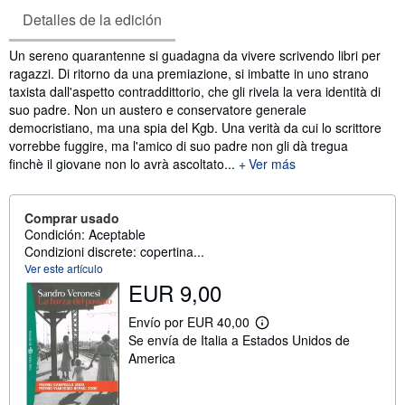
Detalles de la edición
Sinopsis
Un sereno quarantenne si guadagna da vivere scrivendo libri per
ragazzi. Di ritorno da una premiazione, si imbatte in uno strano
taxista dall'aspetto contraddittorio, che gli rivela la vera identità di
suo padre. Non un austero e conservatore generale
democristiano, ma una spia del Kgb. Una verità da cui lo scrittore
vorrebbe fuggire, ma l'amico di suo padre non gli dà tregua
finchè il giovane non lo avrà ascoltato...
Ver más
Comprar usado
Condición: Aceptable
Condizioni discrete: copertina...
Ver este artículo
EUR 9,00
Envío por EUR 40,00
M
Se envía de Italia a Estados Unidos de
á
s
America
i
n
f