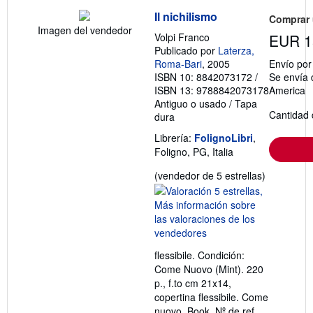
Il nichilismo
Comprar
Imagen del vendedor
Volpi Franco
EUR 1
Publicado por
Laterza,
Roma-Bari
, 2005
Envío po
ISBN 10: 8842073172
/
Se envía 
ISBN 13: 9788842073178
America
Antiguo o usado
/
Tapa
Cantidad 
dura
Librería:
FolignoLibri
,
Foligno, PG, Italia
Calificació
(vendedor de 5 estrellas)
del
vendedor:
5
de
5
flessibile. Condición:
estrellas
Come Nuovo (Mint). 220
p., f.to cm 21x14,
copertina flessibile. Come
nuovo. Book.
Nº de ref.