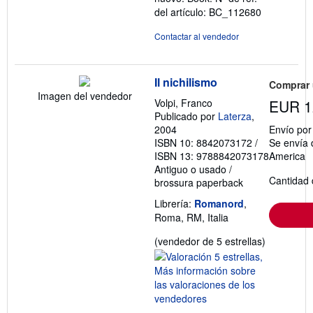
del artículo: BC_112680
Contactar al vendedor
Il nichilismo
Comprar
Imagen del vendedor
Volpi, Franco
EUR 1
Publicado por
Laterza
,
2004
Envío po
ISBN 10: 8842073172
/
Se envía 
ISBN 13: 9788842073178
America
Antiguo o usado
/
Cantidad 
brossura paperback
Librería:
Romanord
,
Roma, RM, Italia
Calificació
(vendedor de 5 estrellas)
del
vendedor:
5
de
5