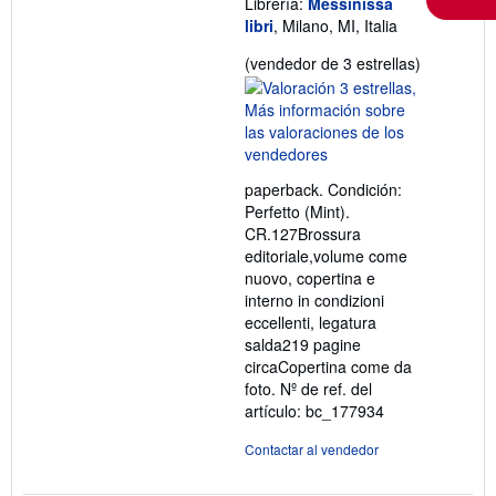
Librería:
Messinissa
libri
, Milano, MI, Italia
Calificació
(vendedor de 3 estrellas)
del
vendedor:
3
de
5
paperback. Condición:
estrellas
Perfetto (Mint).
CR.127Brossura
editoriale,volume come
nuovo, copertina e
interno in condizioni
eccellenti, legatura
salda219 pagine
circaCopertina come da
foto.
Nº de ref. del
artículo: bc_177934
Contactar al vendedor