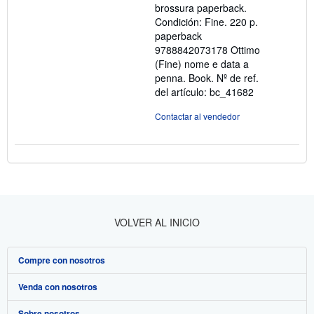
brossura paperback.
estrellas
Condición: Fine. 220 p.
paperback
9788842073178 Ottimo
(Fine) nome e data a
penna. Book.
Nº de ref.
del artículo: bc_41682
Contactar al vendedor
VOLVER AL INICIO
Compre con nosotros
Venda con nosotros
Búsqueda avanzada
Sobre nosotros
Colecciones
Comenzar a vender