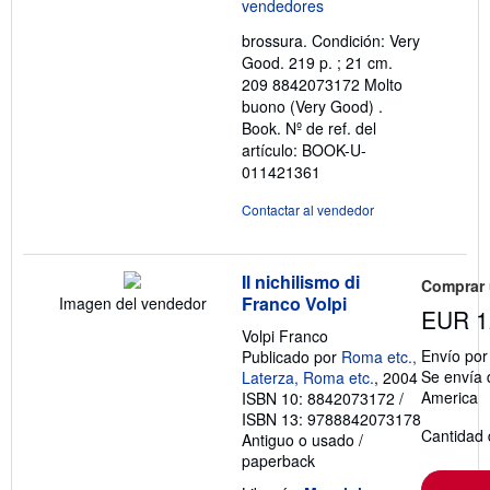
de
5
brossura. Condición: Very
estrellas
Good. 219 p. ; 21 cm.
209 8842073172 Molto
buono (Very Good) .
Book.
Nº de ref. del
artículo: BOOK-U-
011421361
Contactar al vendedor
Il nichilismo di
Comprar
Franco Volpi
Imagen del vendedor
EUR 1
Volpi Franco
Envío po
Publicado por
Roma etc.,
Se envía 
Laterza, Roma etc.
, 2004
America
ISBN 10: 8842073172
/
ISBN 13: 9788842073178
Cantidad 
Antiguo o usado
/
paperback