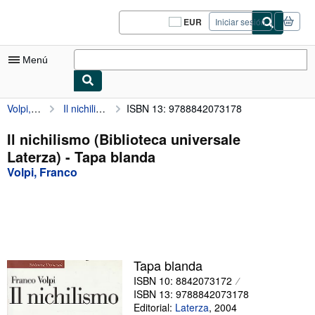
Pasar al contenido principal
IberLibro.com
EUR
Iniciar sesión
Preferencias
de
compra
Menú
del
sitio.
Volpi, Franco
Il nichilismo (Biblioteca universale Laterza)
ISBN 13: 9788842073178
Mi cuenta
Consultar mis pedidos
Il nichilismo (Biblioteca universale
Laterza) - Tapa blanda
Cerrar sesión
Volpi, Franco
Búsqueda avanzada
Colecciones
Libros antiguos
Arte y coleccionismo
Tapa blanda
ISBN 10: 8842073172
Vendedores
ISBN 13: 9788842073178
Comenzar a vender
Editorial:
Laterza
,
2004