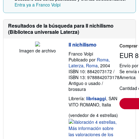
e
Entra ya a Franco Volpi
n
v
í
o
Resultados de la búsqueda para Il nichilismo
(Biblioteca universale Laterza)
Il nichilismo
Comprar
Imagen de archivo
Franco Volpi
EUR 8
Publicado por
Roma,
Laterza, Roma
, 2004
Envío po
ISBN 10: 8842073172
/
Se envía 
ISBN 13: 9788842073178
America
Antiguo o usado
/
Cantidad 
brossura
Librería:
librisaggi
, SAN
VITO ROMANO, Italia
Calificació
(vendedor de 4 estrellas)
del
vendedor:
4