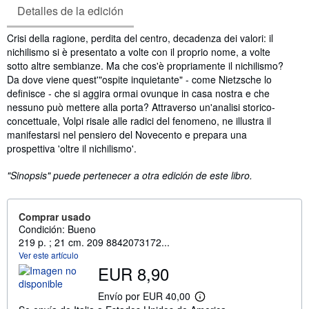
Detalles de la edición
Sinopsis
Crisi della ragione, perdita del centro, decadenza dei valori: il
nichilismo si è presentato a volte con il proprio nome, a volte
sotto altre sembianze. Ma che cos'è propriamente il nichilismo?
Da dove viene quest'"ospite inquietante" - come Nietzsche lo
definisce - che si aggira ormai ovunque in casa nostra e che
nessuno può mettere alla porta? Attraverso un'analisi storico-
concettuale, Volpi risale alle radici del fenomeno, ne illustra il
manifestarsi nel pensiero del Novecento e prepara una
prospettiva 'oltre il nichilismo'.
"Sinopsis" puede pertenecer a otra edición de este libro.
Comprar usado
Condición: Bueno
219 p. ; 21 cm. 209 8842073172...
Ver este artículo
EUR 8,90
Envío por EUR 40,00
M