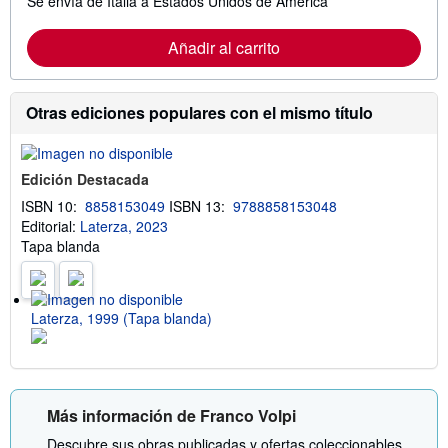
Se envía de Italia a Estados Unidos de America
á
s
i
Añadir al carrito
n
f
o
r
m
Otras ediciones populares con el mismo título
a
c
i
ó
Edición Destacada
n
s
ISBN 10:
8858153049
ISBN 13:
9788858153048
o
Editorial:
Laterza, 2023
b
r
Tapa blanda
e
l
a
s
Laterza, 1999 (Tapa blanda)
t
a
r
i
f
a
s
Más información de Franco Volpi
d
e
Descubre sus obras publicadas y ofertas coleccionables.