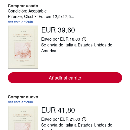
Comprar usado
Condición: Aceptable
Firenze, Olschki Ed. cm.12,5x17,5...
Ver este artículo
EUR 39,60
Envío por EUR 18,00
M
Se envía de Italia a Estados Unidos de
á
s
America
i
n
f
o
r
m
Añadir al carrito
a
c
i
ó
Comprar nuevo
n
Ver este artículo
s
o
EUR 41,80
b
r
Envío por EUR 21,00
e
M
l
Se envía de Italia a Estados Unidos de
á
a
s