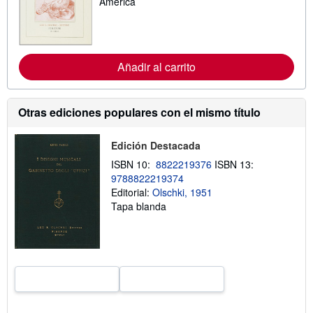
America
s
i
t
n
a
f
r
o
i
r
f
m
Añadir al carrito
a
a
s
c
d
i
e
ó
Otras ediciones populares con el mismo título
e
n
n
s
v
o
í
Edición Destacada
b
o
r
ISBN 10:
8822219376
ISBN 13:
e
9788822219374
l
a
Editorial:
Olschki, 1951
s
Tapa blanda
t
a
r
i
f
a
s
d
e
e