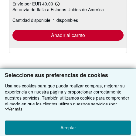
Envío por EUR 40,00
Más
Se envía de Italia a Estados Unidos de America
información
sobre
Cantidad disponible: 1 disponibles
las
tarifas
de
envío
Añadir al carrito
Seleccione sus preferencias de cookies
VOLVER AL INICIO
Usamos cookies para que pueda realizar compras, mejorar su
experiencia en nuestra página y proporcionar correctamente
Compre con nosotros
nuestros servicios. También utilizamos cookies para comprender
el modo en que los clientes utilizan nuestros servicios (por
Venda con nosotros
Búsqueda avanzada
ejemplo, midiendo las visitas al sitio) y así poder realizar mejoras.
Ver más
Si está de acuerdo, también utilizaremos cookies de terceros
Sobre nosotros
Colecciones
Comenzar a vender
para mostrar contenido relevante en los anuncios y medir el
rendimiento de los mismos. Elija Rechazar si noestá de acuerdo
Aceptar
Obtener Ayuda
Mi cuenta
Únase a nuestro programa de afiliados
Sobre IberLibro
o Personalizar para obtener más información. Puede cambiar sus