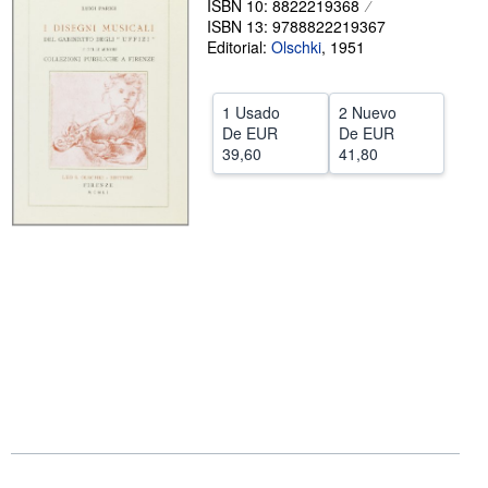
ISBN 10: 8822219368
ISBN 13: 9788822219367
CERRAR
Editorial:
Olschki
,
1951
1 Usado
2 Nuevo
De
EUR
De
EUR
39,60
41,80