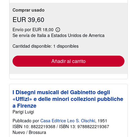
Comprar usado
EUR 39,60
Envío por EUR 18,00
Más
Se envía de Italia a Estados Unidos de America
información
sobre
Cantidad disponible: 1 disponibles
las
tarifas
de
envío
Añadir al carrito
I Disegni musicali del Gabinetto degli
«Uffizi» e delle minori collezioni pubbliche
a Firenze
Parigi Luigi
Publicado por
Casa Editrice Leo S. Olschki
, 1951
ISBN 10: 8822219368
/
ISBN 13: 9788822219367
Nuevo
/
Brossura