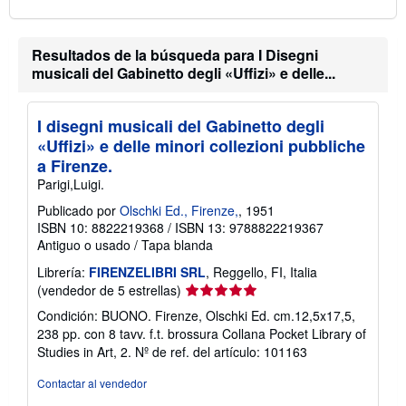
n
v
í
o
Resultados de la búsqueda para I Disegni
musicali del Gabinetto degli «Uffizi» e delle...
I disegni musicali del Gabinetto degli
«Uffizi» e delle minori collezioni pubbliche
a Firenze.
Parigi,Luigi.
Publicado por
Olschki Ed., Firenze,
, 1951
ISBN 10: 8822219368
/
ISBN 13: 9788822219367
Antiguo o usado
/
Tapa blanda
Librería:
FIRENZELIBRI SRL
, Reggello, FI, Italia
Calificación
(vendedor de 5 estrellas)
del
Condición: BUONO. Firenze, Olschki Ed. cm.12,5x17,5,
vendedor:
238 pp. con 8 tavv. f.t. brossura Collana Pocket Library of
5
Studies in Art, 2.
Nº de ref. del artículo: 101163
de
5
Contactar al vendedor
estrellas