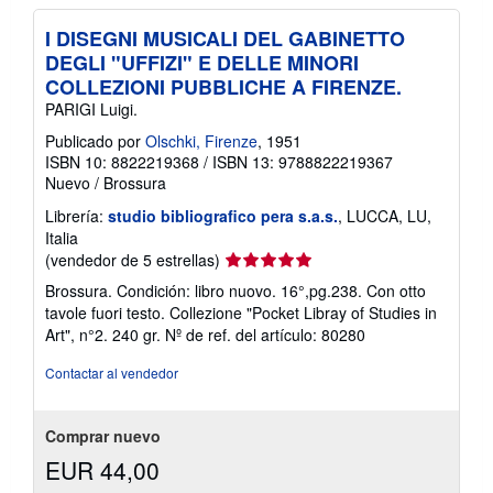
I DISEGNI MUSICALI DEL GABINETTO
DEGLI "UFFIZI" E DELLE MINORI
COLLEZIONI PUBBLICHE A FIRENZE.
PARIGI Luigi.
Publicado por
Olschki, Firenze
, 1951
ISBN 10: 8822219368
/
ISBN 13: 9788822219367
Nuevo
/
Brossura
Librería:
studio bibliografico pera s.a.s.
, LUCCA, LU,
Italia
Calificación
(vendedor de 5 estrellas)
del
Brossura. Condición: libro nuovo. 16°,pg.238. Con otto
vendedor:
tavole fuori testo. Collezione "Pocket Libray of Studies in
5
Art", n°2. 240 gr.
Nº de ref. del artículo: 80280
de
5
Contactar al vendedor
estrellas
Comprar nuevo
EUR 44,00