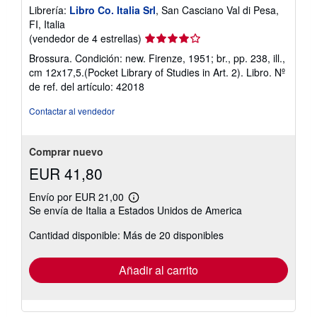
Librería:
Libro Co. Italia Srl
, San Casciano Val di Pesa,
FI, Italia
Calificación
(vendedor de 4 estrellas)
del
Brossura. Condición: new. Firenze, 1951; br., pp. 238, ill.,
vendedor:
cm 12x17,5.(Pocket Library of Studies in Art. 2). Libro.
Nº
4
de ref. del artículo: 42018
de
5
Contactar al vendedor
estrellas
Comprar nuevo
EUR 41,80
Envío por EUR 21,00
Más
Se envía de Italia a Estados Unidos de America
información
sobre
Cantidad disponible: Más de 20 disponibles
las
tarifas
de
envío
Añadir al carrito