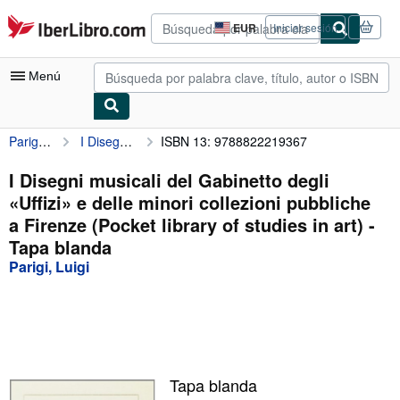
Pasar al contenido principal
IberLibro.com
EUR
Iniciar sesión
Preferencias
de
compra
Menú
del
sitio.
Parigi, Luigi
I Disegni musicali del Gabinetto degli «Uffizi» e delle minori collezioni pubbliche a Firenze (Pocket library of studies in art)
ISBN 13: 9788822219367
Mi cuenta
Consultar mis pedidos
I Disegni musicali del Gabinetto degli
«Uffizi» e delle minori collezioni pubbliche
Búsqueda avanzada
a Firenze (Pocket library of studies in art) -
Colecciones
Tapa blanda
Parigi, Luigi
Libros antiguos
Arte y coleccionismo
Vendedores
Comenzar a vender
Tapa blanda
Ayuda