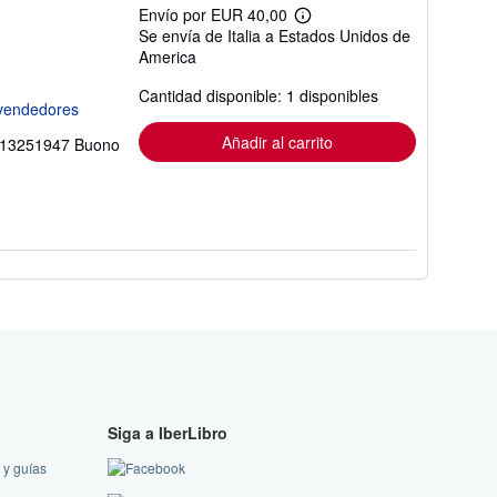
Envío por EUR 40,00
Más
Se envía de Italia a Estados Unidos de
información
America
sobre
las
tarifas
Cantidad disponible: 1 disponibles
de
envío
Añadir al carrito
 8813251947 Buono
Siga a IberLibro
 y guías