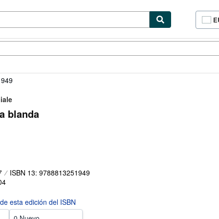
E
P
d
c
cionismo
Vendedores
Comenzar a vender
d
si
1949
iale
pa blanda
7
ISBN 13: 9788813251949
04
 de esta edición del ISBN
0 Nuevo