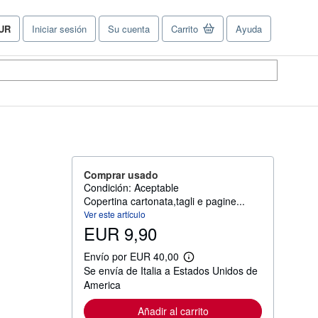
UR
Iniciar sesión
Su cuenta
Carrito
Ayuda
referencias
e
ompra
el
tio.
Comprar usado
Condición: Aceptable
Copertina cartonata,tagli e pagine...
Ver este artículo
EUR 9,90
Envío por EUR 40,00
M
Se envía de Italia a Estados Unidos de
á
s
America
i
n
Añadir al carrito
f