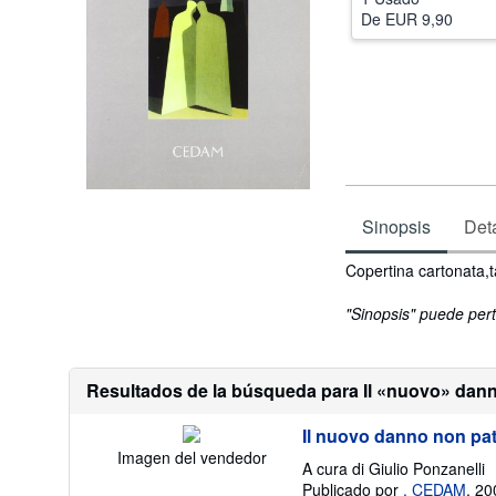
De
EUR 9,90
Sinopsis
Deta
Sinopsis
Copertina cartonata,t
"Sinopsis" puede pert
Resultados de la búsqueda para Il «nuovo» dann
Il nuovo danno non pat
Imagen del vendedor
A cura di Giulio Ponzanelli
Publicado por
, CEDAM
, 20