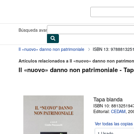
Pasar al contenido principal
IberLibro.com
Búsqueda avanzada
Colecciones
Libros antiguos
Arte y colec
Il «nuovo» danno non patrimoniale
ISBN 13: 978881325
Artículos relacionados a Il «nuovo» danno non patrimon
Il «nuovo» danno non patrimoniale - Ta
Tapa blanda
ISBN 10: 881325194
Editorial:
CEDAM
,
20
Ver todas las
copias
1 Usado