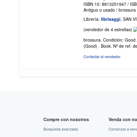
ISBN 10: 8813251947
/
ISB
Antiguo o usado
/
brossura
Librería:
librisaggi
, SAN V
Ca
(vendedor de 4 estrellas)
de
brossura. Condición: Good.
v
(Good) . Book.
Nº de ref. 
4
d
Contactar al vendedor
5
es
Compre con nosotros
Venda con no
Búsqueda avanzada
Comenzar a ven