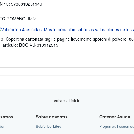
N 13: 9788813251949
ITO ROMANO, Italia
lificación
l
 0. Copertina cartonata,tagli e pagine lievemente sporchi di polvere.
endedor:
del artículo: BOOK-U-010912315
e
trellas
Volver al inicio
sotros
Sobre nosotros
Obtener Ayuda
der
Sobre IberLibro
Preguntas frecuentes