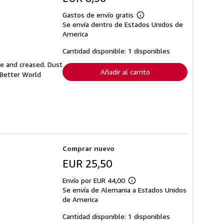
Gastos de envío gratis
Más
Se envía dentro de Estados Unidos de
información
sobre
America
las
tarifas
Cantidad disponible: 1 disponibles
de
envío
se and creased. Dust
Añadir al carrito
 Better World
Comprar nuevo
EUR 25,50
Envío por EUR 44,00
Más
Se envía de Alemania a Estados Unidos
información
sobre
de America
las
tarifas
Cantidad disponible: 1 disponibles
de