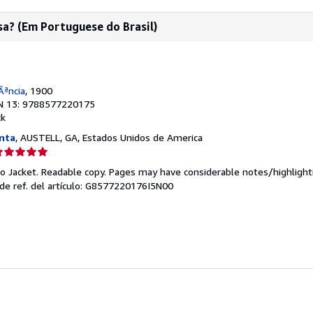
a? (Em Portuguese do Brasil)
Ãªncia
, 1900
N 13: 9788577220175
ck
nta
, AUSTELL, GA, Estados Unidos de America
lificación
el
 No Jacket. Readable copy. Pages may have considerable notes/highlight
endedor:
de ref. del artículo: G8577220176I5N00
e
strellas