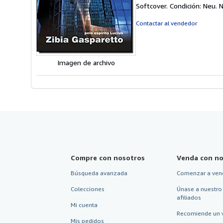
d
Softcover. Condición: Neu.
N
v
2
Contactar al vendedor
d
5
e
Imagen de archivo
Compre con nosotros
Venda con no
Búsqueda avanzada
Comenzar a ven
Colecciones
Únase a nuestro
afiliados
Mi cuenta
Recomiende un 
Mis pedidos