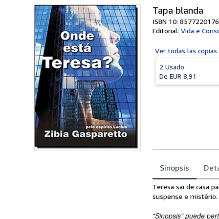
Tapa blanda
ISBN 10: 8577220176
Editorial:
Vida e Consc
Ver todas las
copias
2 Usado
De
EUR 8,91
Sinopsis
Deta
Sinopsis
Teresa sai de casa p
suspense e mistério.
"Sinopsis" puede pert