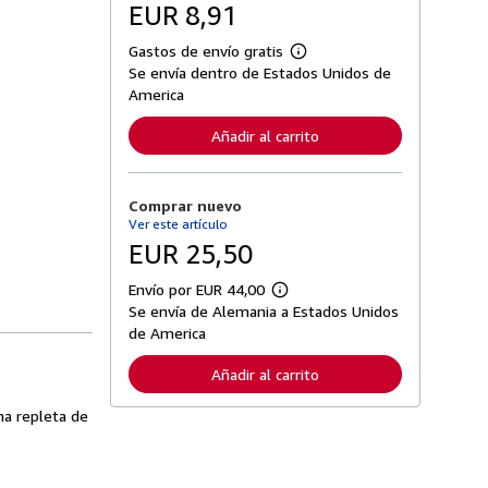
EUR 8,91
Gastos de envío gratis
M
Se envía dentro de Estados Unidos de
á
s
America
i
n
Añadir al carrito
f
o
r
m
Comprar nuevo
a
c
Ver este artículo
i
EUR 25,50
ó
n
s
Envío por EUR 44,00
M
o
Se envía de Alemania a Estados Unidos
á
b
s
de America
r
i
e
n
l
Añadir al carrito
f
a
o
s
r
ma repleta de
t
m
a
a
r
c
i
i
f