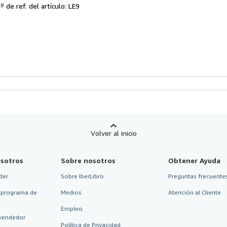
el
º de ref. del artículo: LE9
endedor:
e
strellas
Volver al inicio
sotros
Sobre nosotros
Obtener Ayuda
der
Sobre IberLibro
Preguntas frecuentes
 programa de
Medios
Atención al Cliente
Empleo
vendedor
Política de Privacidad