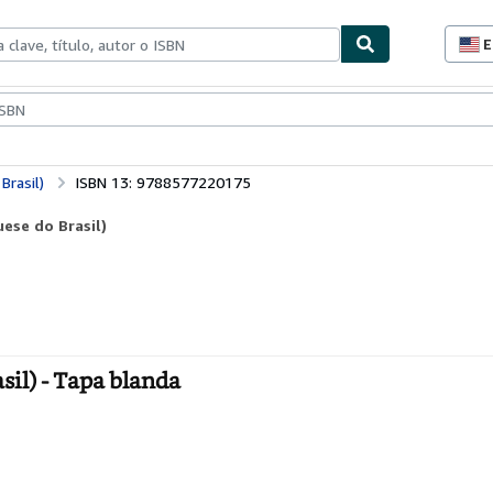
E
P
d
c
ionismo
Vendedores
Comenzar a vender
d
s
rasil)
ISBN 13: 9788577220175
ese do Brasil)
il) - Tapa blanda