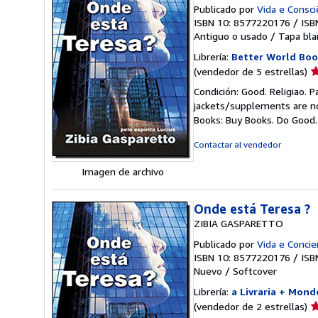
Publicado por
Vida e Consci
ISBN 10: 8577220176
/
ISB
Antiguo o usado
/
Tapa bla
Librería:
Better World Boo
Ca
(vendedor de 5 estrellas)
d
Condición: Good. Religiao. 
v
jackets/supplements are not
5
Books: Buy Books. Do Good
d
5
Contactar al vendedor
e
Imagen de archivo
Onde está Teresa ?
ZIBIA GASPARETTO
Publicado por
Vida e Concie
ISBN 10: 8577220176
/
ISB
Nuevo
/
Softcover
Librería:
a Livraria + Mond
Ca
(vendedor de 2 estrellas)