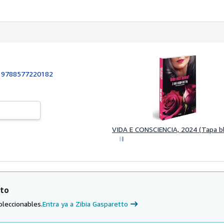
:
9788577220182
VIDA E CONSCIENCIA, 2024 (Tapa b
tto
oleccionables.
Entra ya a Zibia Gasparetto