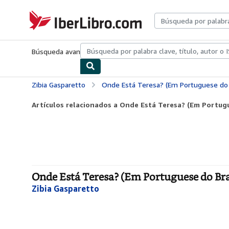
Pasar al contenido principal
IberLibro.com
Búsqueda avanzada
Colecciones
Libros antiguos
Arte y colecc
Zibia Gasparetto
Onde Está Teresa? (Em Portuguese do B
Artículos relacionados a Onde Está Teresa? (Em Portugu
Onde Está Teresa? (Em Portuguese do Bras
Zibia Gasparetto