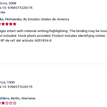
ência
, 2008
N 13: 9788577220175
nda
ks
, Mishawaka, IN, Estados Unidos de America
lificación
el
Pages intact with minimal writing/highlighting. The binding may be loo
endedor:
 included. Stock photo provided. Product includes identifying sticker.
.
Nº de ref. del artículo: 6031854-6
e
strellas
ncia
, 1900
N 13: 9788577220175
olibro
, Berlin, Alemania
lificación