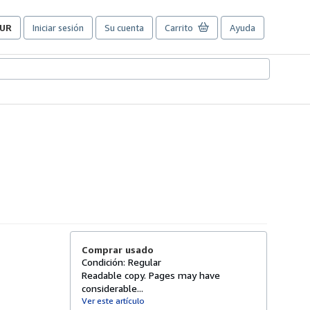
UR
Iniciar sesión
Su cuenta
Carrito
Ayuda
referencias
e
ompra
el
itio.
Comprar usado
Condición: Regular
Readable copy. Pages may have
considerable...
Ver este artículo