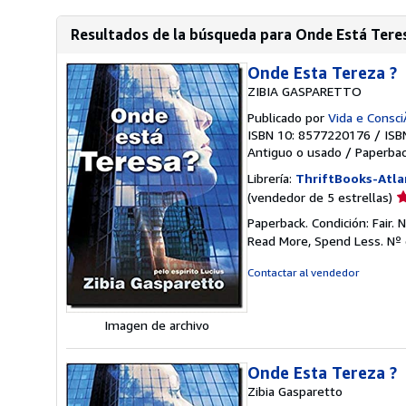
Resultados de la búsqueda para Onde Está Teres
Onde Esta Tereza ?
ZIBIA GASPARETTO
Publicado por
Vida e Consci
ISBN 10: 8577220176
/
ISB
Antiguo o usado
/
Paperba
Librería:
ThriftBooks-Atla
Ca
(vendedor de 5 estrellas)
d
Paperback. Condición: Fair.
v
Read More, Spend Less.
Nº 
5
d
Contactar al vendedor
5
e
Imagen de archivo
Onde Esta Tereza ?
Zibia Gasparetto