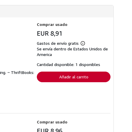
Comprar usado
EUR 8,91
Gastos de envío gratis
Más
Se envía dentro de Estados Unidos de
información
sobre
America
las
tarifas
Cantidad disponible: 1 disponibles
de
envío
ing. ~ ThriftBooks:
Añadir al carrito
Comprar usado
EUR 8,96