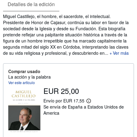
Detalles de la edición
Sinopsis
Miguel Castillejo, el hombre, el sacerdote, el intelectual.
Presidente de Honor de Cajasur, continúa su labor en favor de la
sociedad desde la Iglesia y desde su Fundación. Esta biografía
pretende reflejar una palpitante situación histórica a través de la
figura de un hombre irrepetible que ha marcado capitalmente la
segunda mitad del siglo XX en Córdoba, interpretando las claves
de su vida religiosa y profesional, y descubriendo en...
Ver más
Comprar usado
La acción y la palabra
Ver este artículo
EUR 25,00
Envío por EUR 17,55
M
Se envía de España a Estados Unidos de
á
s
America
i
n
f
o
r