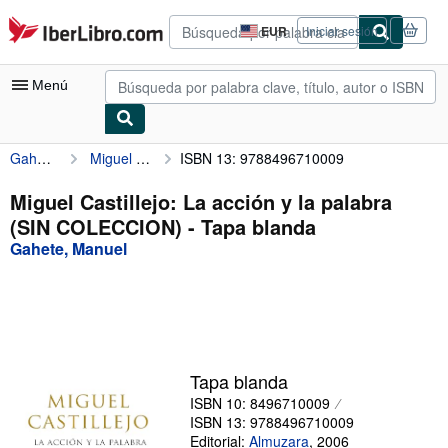
Pasar al contenido principal
IberLibro.com
EUR
Iniciar sesión
Preferencias
de
compra
Menú
del
sitio.
Gahete, Manuel
Miguel Castillejo: La acción y la palabra (SIN COLECCION)
ISBN 13: 9788496710009
Mi cuenta
Consultar mis pedidos
Miguel Castillejo: La acción y la palabra
(SIN COLECCION) - Tapa blanda
Búsqueda avanzada
Gahete, Manuel
Colecciones
Libros antiguos
Arte y coleccionismo
Vendedores
Tapa blanda
ISBN 10: 8496710009
Comenzar a vender
ISBN 13: 9788496710009
Ayuda
Editorial:
Almuzara
,
2006