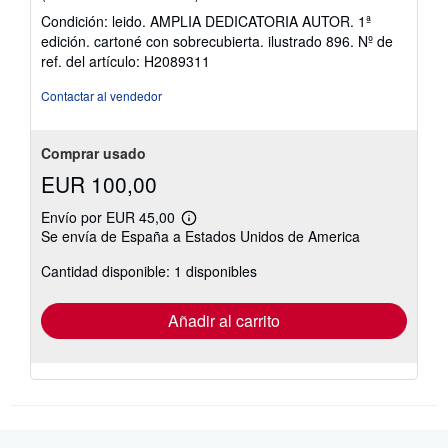
del
Condición: leido. AMPLIA DEDICATORIA AUTOR. 1ª
vendedor:
edición. cartoné con sobrecubierta. ilustrado 896.
Nº de
5
ref. del artículo: H2089311
de
5
Contactar al vendedor
estrellas
Comprar usado
EUR 100,00
Envío por EUR 45,00
Más
Se envía de España a Estados Unidos de America
información
sobre
Cantidad disponible: 1 disponibles
las
tarifas
de
envío
Añadir al carrito