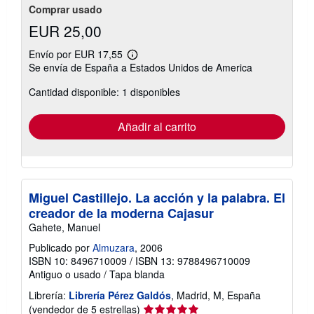
estrellas
Comprar usado
EUR 25,00
Envío por EUR 17,55
Más
Se envía de España a Estados Unidos de America
información
sobre
Cantidad disponible: 1 disponibles
las
tarifas
de
envío
Añadir al carrito
Miguel Castillejo. La acción y la palabra. El
creador de la moderna Cajasur
Gahete, Manuel
Publicado por
Almuzara
, 2006
ISBN 10: 8496710009
/
ISBN 13: 9788496710009
Antiguo o usado
/
Tapa blanda
Librería:
Librería Pérez Galdós
, Madrid, M, España
Calificación
(vendedor de 5 estrellas)