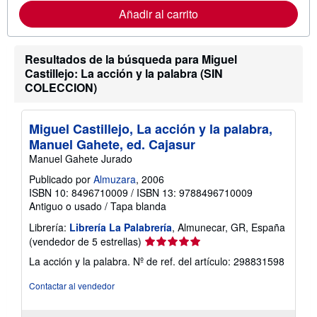
m
Añadir al carrito
a
c
i
ó
Resultados de la búsqueda para Miguel
n
s
Castillejo: La acción y la palabra (SIN
o
COLECCION)
b
r
e
l
Miguel Castillejo, La acción y la palabra,
a
Manuel Gahete, ed. Cajasur
s
t
Manuel Gahete Jurado
a
r
Publicado por
Almuzara
, 2006
i
ISBN 10: 8496710009
/
ISBN 13: 9788496710009
f
Antiguo o usado
/
Tapa blanda
a
s
Librería:
Librería La Palabrería
, Almunecar, GR, España
d
Calificación
e
(vendedor de 5 estrellas)
e
del
La acción y la palabra.
Nº de ref. del artículo: 298831598
n
vendedor:
v
5
í
Contactar al vendedor
o
de
5