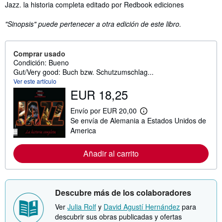
Sinopsis
Jazz. la historia completa editado por Redbook ediciones
"Sinopsis" puede pertenecer a otra edición de este libro.
Comprar usado
Condición: Bueno
Gut/Very good: Buch bzw. Schutzumschlag...
Ver este artículo
EUR 18,25
Envío por EUR 20,00
M
Se envía de Alemania a Estados Unidos de
á
s
America
i
n
f
Añadir al carrito
o
r
m
a
c
Descubre más de los colaboradores
i
ó
Ver
Julia Rolf
y
David Agustí Hernández
para
n
descubrir sus obras publicadas y ofertas
s