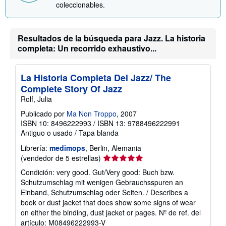
coleccionables.
o
b
r
e
l
Resultados de la búsqueda para Jazz. La historia
a
completa: Un recorrido exhaustivo...
s
t
a
r
La Historia Completa Del Jazz/ The
i
Complete Story Of Jazz
f
a
Rolf, Julia
s
d
Publicado por
Ma Non Troppo
, 2007
e
ISBN 10: 8496222993
/
ISBN 13: 9788496222991
e
Antiguo o usado
/
Tapa blanda
n
v
Librería:
medimops
, Berlin, Alemania
í
o
Calificación
(vendedor de 5 estrellas)
del
Condición: very good. Gut/Very good: Buch bzw.
vendedor:
Schutzumschlag mit wenigen Gebrauchsspuren an
5
Einband, Schutzumschlag oder Seiten. / Describes a
de
book or dust jacket that does show some signs of wear
5
on either the binding, dust jacket or pages.
Nº de ref. del
estrellas
artículo: M08496222993-V