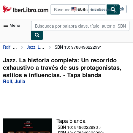
Pasar al contenido principal
IberLibro.com
EUR
Iniciar sesión
Preferencias
de
compra
Menú
del
sitio.
Rolf, Julia
Jazz. La historia completa: Un recorrido exhaustivo a través de sus protagonistas, estilos e influencias.
ISBN 13: 9788496222991
Mi cuenta
Consultar mis pedidos
Jazz. La historia completa: Un recorrido
exhaustivo a través de sus protagonistas,
Búsqueda avanzada
estilos e influencias. - Tapa blanda
Colecciones
Rolf, Julia
Libros antiguos
Arte y coleccionismo
Vendedores
Tapa blanda
Comenzar a vender
ISBN 10: 8496222993
Ayuda
ISBN 13: 9788496222991