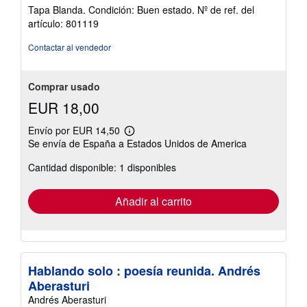
del
Tapa Blanda. Condición: Buen estado.
Nº de ref. del
d
vendedor:
e
artículo: 801119
5
e
n
de
Contactar al vendedor
v
5
í
estrellas
o
Comprar usado
EUR 18,00
Envío por EUR 14,50
Más
Se envía de España a Estados Unidos de America
información
sobre
Cantidad disponible: 1 disponibles
las
tarifas
de
envío
Añadir al carrito
Hablando solo : poesía reunida. Andrés
Aberasturi
Andrés Aberasturi