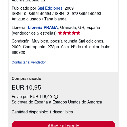
Publicado por
Sial Ediciones
, 2009
ISBN 10: 8495140594
/
ISBN 13: 9788495140593
Antiguo o usado
/
Tapa blanda
Librería:
Librería PRAGA
, Granada, GR, España
Calificación
(vendedor de 5 estrellas)
del
Condición: Muy bien. poesía reunida Sial ediciones,
vendedor:
2009. Contrapunto. 272pp. 0cm.
Nº de ref. del artículo:
5
680920
de
5
Contactar al vendedor
estrellas
Comprar usado
EUR 10,95
Envío por EUR 115,00
Más
Se envía de España a Estados Unidos de America
información
sobre
Cantidad disponible: 1 disponibles
las
tarifas
de
envío
Añadir al carrito