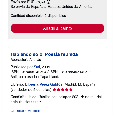
Envío por EUR 28,60
Más
Se envía de España a Estados Unidos de America
información
sobre
Cantidad disponible: 2 disponibles
las
tarifas
de
envío
Añadir al carrito
Hablando solo. Poesía reunida
Aberasturi, Andrés
Publicado por
Sial
, 2009
ISBN 10: 8495140594
/
ISBN 13: 9788495140593
Antiguo o usado
/
Tapa blanda
Librería:
Librería Pérez Galdós
, Madrid, M, España
Calificación
(vendedor de 5 estrellas)
del
Condición: leido. Rústica con solapas 263.
Nº de ref. del
vendedor:
artículo: H2090625
5
de
Contactar al vendedor
5