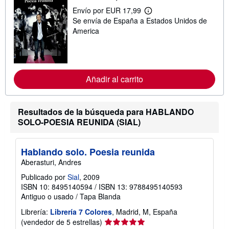
r
Envío por EUR 17,99
e
M
l
Se envía de España a Estados Unidos de
á
a
s
America
s
i
t
n
a
f
r
o
i
r
f
m
Añadir al carrito
a
a
s
c
d
i
e
ó
Resultados de la búsqueda para HABLANDO
e
n
n
SOLO-POESIA REUNIDA (SIAL)
s
v
o
í
b
o
r
Hablando solo. Poesia reunida
e
l
Aberasturi, Andres
a
s
Publicado por
Sial
, 2009
t
ISBN 10: 8495140594
/
ISBN 13: 9788495140593
a
Antiguo o usado
/
Tapa Blanda
r
i
Librería:
Librería 7 Colores
, Madrid, M, España
f
Calificación
(vendedor de 5 estrellas)
a
s