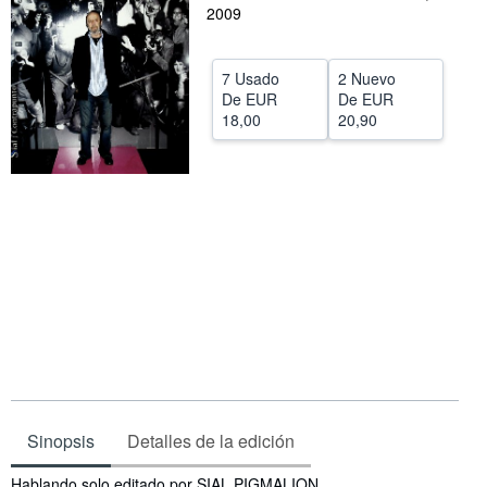
2009
CERRAR
7 Usado
2 Nuevo
De
EUR
De
EUR
18,00
20,90
Sinopsis
Detalles de la edición
Sinopsis
Hablando solo editado por SIAL PIGMALION