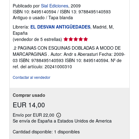
Publicado por
Sial Ediciones
, 2009
ISBN 10: 8495140594
/
ISBN 13: 9788495140593
Antiguo o usado
/
Tapa blanda
Librería:
EL DESVAN ANTIGÜEDADES
, Madrid, M,
España
Calificación
(vendedor de 5 estrellas)
del
.2 PAGINAS CON ESQUINAS DOBLADAS A MODO DE
vendedor:
MARCAPAGINAS . Autor: Andr s Aberasturi Fecha: 2009-
5
03 ISBN: 9788495140593 ISBN 10: 8495140594.
Nº de
de
ref. del artículo: 20241000310
5
estrellas
Contactar al vendedor
Comprar usado
EUR 14,00
Envío por EUR 22,00
Más
Se envía de España a Estados Unidos de America
información
sobre
Cantidad disponible: 1 disponibles
las
tarifas