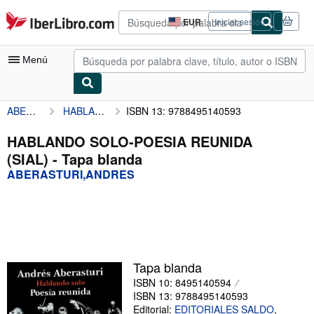
Pasar al contenido principal
IberLibro.com
EUR
Iniciar sesión
Preferencias
de
compra
Menú
del
sitio.
ABERASTURI,ANDRES
HABLANDO SOLO-POESIA REUNIDA (SIAL)
ISBN 13: 9788495140593
Mi cuenta
Consultar mis pedidos
HABLANDO SOLO-POESIA REUNIDA
(SIAL) - Tapa blanda
Búsqueda avanzada
ABERASTURI,ANDRES
Colecciones
Libros antiguos
Arte y coleccionismo
Vendedores
Tapa blanda
ISBN 10: 8495140594
Comenzar a vender
ISBN 13: 9788495140593
Ayuda
Editorial:
EDITORIALES SALDO
,