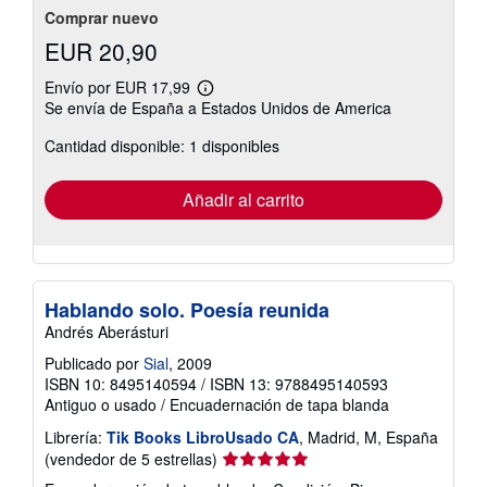
Comprar nuevo
EUR 20,90
Envío por EUR 17,99
Más
Se envía de España a Estados Unidos de America
información
sobre
Cantidad disponible: 1 disponibles
las
tarifas
de
envío
Añadir al carrito
Hablando solo. Poesía reunida
Andrés Aberásturi
Publicado por
Sial
, 2009
ISBN 10: 8495140594
/
ISBN 13: 9788495140593
Antiguo o usado
/
Encuadernación de tapa blanda
Librería:
Tik Books LibroUsado CA
, Madrid, M, España
Calificación
(vendedor de 5 estrellas)
del