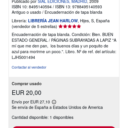
Publicado por
SIAL EDICIONES, MADRID
, 2009
ISBN 10: 8495140594
/
ISBN 13: 9788495140593
Antiguo o usado
/
Encuadernación de tapa blanda
Librería:
LIBRERÍA JEAN HARLOW
, Hijes, S, España
Calificación
(vendedor de 5 estrellas)
del
Encuadernación de tapa blanda. Condición: Bien. BUEN
vendedor:
ESTADO GENERAL / PÁGINAS SUBRAYADAS A LAPIZ "A
5
mí que me den pan, los buenos días y un poquito de
de
azul para morirme un poco.". Libro.
Nº de ref. del artículo:
5
LJHS001494
estrellas
Contactar al vendedor
Comprar usado
EUR 20,00
Envío por EUR 27,10
Más
Se envía de España a Estados Unidos de America
información
sobre
Cantidad disponible: 1 disponibles
las
tarifas
de