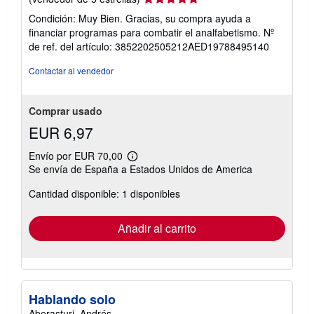
del
Condición: Muy Bien. Gracias, su compra ayuda a
vendedor:
financiar programas para combatir el analfabetismo.
Nº
5
de ref. del artículo: 3852202505212AED19788495140
de
5
Contactar al vendedor
estrellas
Comprar usado
EUR 6,97
Envío por EUR 70,00
Más
Se envía de España a Estados Unidos de America
información
sobre
Cantidad disponible: 1 disponibles
las
tarifas
de
envío
Añadir al carrito
Hablando solo
Aberasturi, Andrés