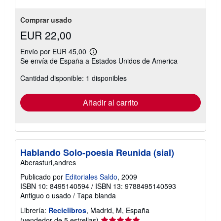
estrellas
Comprar usado
EUR 22,00
Envío por EUR 45,00
Más
Se envía de España a Estados Unidos de America
información
sobre
Cantidad disponible: 1 disponibles
las
tarifas
de
envío
Añadir al carrito
Hablando Solo-poesia Reunida (sial)
Aberasturi,andres
Publicado por
Editoriales Saldo
, 2009
ISBN 10: 8495140594
/
ISBN 13: 9788495140593
Antiguo o usado
/
Tapa blanda
Librería:
Reciclibros
, Madrid, M, España
Calificación
(vendedor de 5 estrellas)