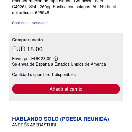
Encuadernación de tapa blanda. Condición: Bien.
vendedor:
C40261. Sial - 260pp Rústica con solapas. AL.
Nº de ref.
5
del artículo: 625948
de
5
Contactar al vendedor
estrellas
Comprar usado
EUR 18,00
Envío por EUR 28,00
Más
Se envía de España a Estados Unidos de America
información
sobre
Cantidad disponible: 1 disponibles
las
tarifas
de
envío
Añadir al carrito
HABLANDO SOLO (POESIA REUNIDA)
ANDRÉS ABERASTURI