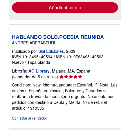
de
envío
Añadir al carrito
HABLANDO SOLO.POESIA REUNIDA
ANDRES ABERASTURI
Publicado por
Sial Ediciones
, 2009
ISBN 10: 8495140594
/
ISBN 13: 9788495140593
Nuevo
/
Tapa blanda
Librería:
AG Library
, Malaga, MA, España
Calificación
(vendedor de 5 estrellas)
del
Condición: New. Idioma/Language: Español. *** Nota: Los
vendedor:
envíos a España peninsular, Baleares y Canarias se
5
realizan a través de mensajería urgente. No aceptamos
de
pedidos con destino a Ceuta y Melilla.
Nº de ref. del
5
artículo: 1910535
estrellas
Contactar al vendedor