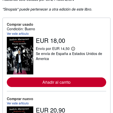
"Sinopsis" puede pertenecer a otra edición de este libro.
Comprar usado
Condición: Bueno
Ver este artículo
EUR 18,00
Envío por EUR 14,50
M
Se envía de España a Estados Unidos de
á
s
America
i
n
f
o
r
m
Añadir al carrito
a
c
i
ó
Comprar nuevo
n
Ver este artículo
s
o
EUR 20,90
b