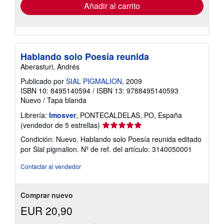
envío
Añadir al carrito
Hablando solo Poesía reunida
Aberasturi, Andrés
Publicado por
SIAL PIGMALION
, 2009
ISBN 10: 8495140594
/
ISBN 13: 9788495140593
Nuevo
/
Tapa blanda
Librería:
Imosver
, PONTECALDELAS, PO, España
Calificación
(vendedor de 5 estrellas)
del
Condición: Nuevo. Hablando solo Poesía reunida editado
vendedor:
por Sial pigmalion.
Nº de ref. del artículo: 3140050001
5
de
Contactar al vendedor
5
estrellas
Comprar nuevo
EUR 20,90