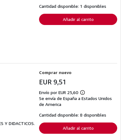
tarifas
Cantidad disponible: 1 disponibles
de
envío
Añadir al carrito
Comprar nuevo
EUR 9,51
Envío por EUR 25,60
Más
Se envía de España a Estados Unidos
información
sobre
de America
las
tarifas
Cantidad disponible: 8 disponibles
de
envío
ES Y DIDACTICOS.
Añadir al carrito