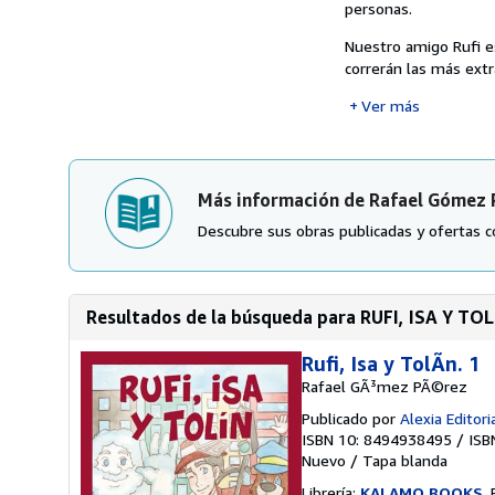
personas.
Nuestro amigo Rufi es
correrán las más extra
Ver más
Más información de Rafael Gómez 
Descubre sus obras publicadas y ofertas c
Resultados de la búsqueda para RUFI, ISA Y TOLÍ
Rufi, Isa y TolÃ­n. 1
Rafael GÃ³mez PÃ©rez
Publicado por
Alexia Editori
ISBN 10: 8494938495
/
ISB
Nuevo
/
Tapa blanda
Librería:
KALAMO BOOKS
,