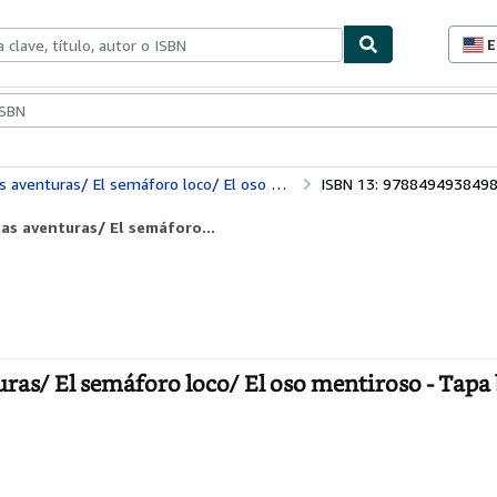
E
P
d
c
ionismo
Vendedores
Comenzar a vender
d
s
enturas/ El semáforo loco/ El oso mentiroso
ISBN 13: 978849493849
las aventuras/ El semáforo...
ras/ El semáforo loco/ El oso mentiroso - Tapa