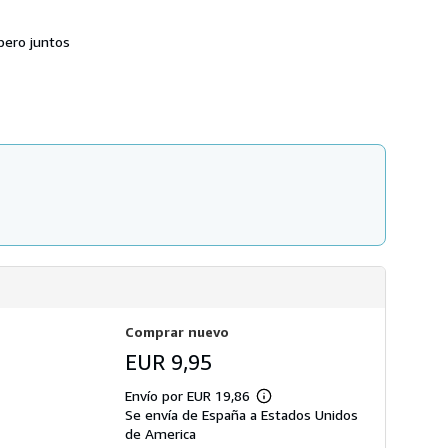
e
n
pero juntos
v
í
o
Comprar nuevo
EUR 9,95
Envío por EUR 19,86
Más
Se envía de España a Estados Unidos
información
sobre
de America
las