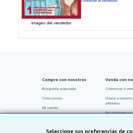
Contactar al vendedor
5
e
Imagen del vendedor
Compre con nosotros
Venda con no
Búsqueda avanzada
Comenzar a ven
Colecciones
Únase a nuestro
afiliados
Mi cuenta
Recomiende un 
Mis pedidos
Ver carrito
Seleccione sus preferencias de co