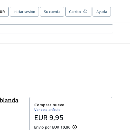
UR
Iniciar sesión
Su cuenta
Carrito
Ayuda
referencias
e
ompra
el
itio.
8
 blanda
Comprar nuevo
Ver este artículo
EUR 9,95
Envío por EUR 19,86
M