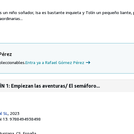
 un niño soñador, Isa es bastante inquieta y Tolín un pequeño liante, 
ordinarias...
Pérez
oleccionables.
Entra ya a Rafael Gómez Pérez
N 1: Empiezan las aventuras/ El semáforo...
al SL
, 2023
N 13: 9788494938498
 Burriana, CS, España