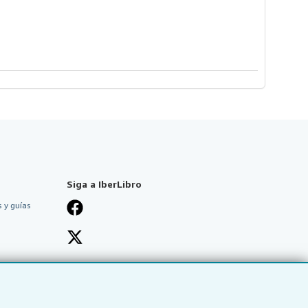
Siga a IberLibro
 y guías