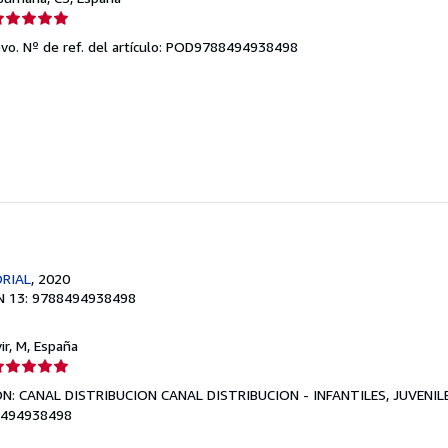
lificación
el
evo.
Nº de ref. del artículo: POD9788494938498
endedor:
e
strellas
ORIAL
, 2020
N 13: 9788494938498
vir, M, España
lificación
el
IÓN: CANAL DISTRIBUCION CANAL DISTRIBUCION - INFANTILES, JUVENIL
endedor:
788494938498
e