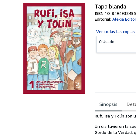
Tapa blanda
ISBN 10: 8494938495
Editorial:
Alexia Editor
Ver todas las
copias
0 Usado
Sinopsis
Deta
Sinopsis
Rufi, Isa y Tolín son
Un día tuvieron la su
Gordo de la Verdad, 