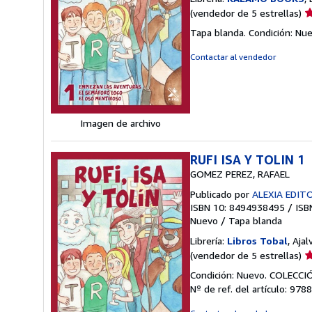
Ca
(vendedor de 5 estrellas)
d
Tapa blanda. Condición: Nu
v
5
Contactar al vendedor
d
5
e
Imagen de archivo
RUFI ISA Y TOLIN 1
GOMEZ PEREZ, RAFAEL
Publicado por
ALEXIA EDIT
ISBN 10: 8494938495
/
ISB
Nuevo
/
Tapa blanda
Librería:
Libros Tobal
, Ajal
Ca
(vendedor de 5 estrellas)
d
Condición: Nuevo. COLECC
v
Nº de ref. del artículo: 9
5
d