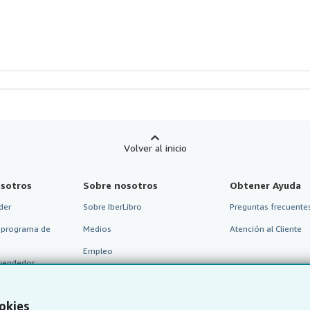
strellas
Volver al inicio
sotros
Sobre nosotros
Obtener Ayuda
der
Sobre IberLibro
Preguntas frecuentes
 programa de
Medios
Atención al Cliente
Empleo
vendedor
Política de Privacidad
Preferencias de cookies
okies