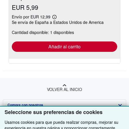
EUR 5,99
Envío por EUR 12,99
Más
Se envía de España a Estados Unidos de America
información
sobre
Cantidad disponible: 1 disponibles
las
tarifas
de
envío
Añadir al carrito
VOLVER AL INICIO
Compre con nosotros
Seleccione sus preferencias de cookies
Venda con nosotros
Búsqueda avanzada
Usamos cookies para que pueda realizar compras, mejorar su
Sobre nosotros
Colecciones
Comenzar a vender
experiencia en nuestra página y proporcionar correctamente