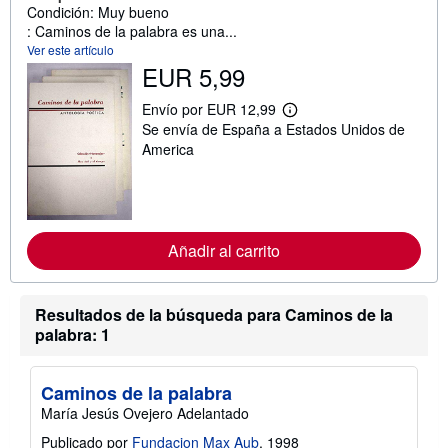
Condición: Muy bueno
: Caminos de la palabra es una...
Ver este artículo
EUR 5,99
Envío por EUR 12,99
M
Se envía de España a Estados Unidos de
á
s
America
i
n
f
o
r
m
Añadir al carrito
a
c
i
ó
Resultados de la búsqueda para Caminos de la
n
s
palabra: 1
o
b
r
e
Caminos de la palabra
l
María Jesús Ovejero Adelantado
a
s
Publicado por
Fundacion Max Aub
, 1998
t