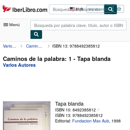
Pasar al contenido principal
IberLibro.com
EUR
Iniciar sesión
Preferencias
de
compra
Menú
del
sitio.
Varios Autores
Caminos de la palabra: 1
ISBN 13: 9788492385812
Mi cuenta
Consultar mis pedidos
Caminos de la palabra: 1 - Tapa blanda
Varios Autores
Búsqueda avanzada
Colecciones
Libros antiguos
Arte y coleccionismo
Tapa blanda
Vendedores
ISBN 10: 8492385812
ISBN 13: 9788492385812
Comenzar a vender
Editorial:
Fundacion Max Aub
,
1998
Ayuda