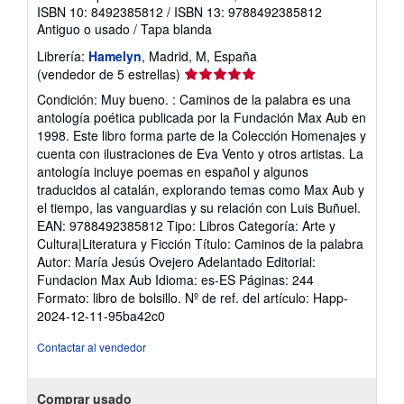
ISBN 10: 8492385812
/
ISBN 13: 9788492385812
a
r
Antiguo o usado
/
Tapa blanda
i
f
Librería:
Hamelyn
, Madrid, M, España
a
Calificación
(vendedor de 5 estrellas)
s
del
d
Condición: Muy bueno. : Caminos de la palabra es una
e
vendedor:
antología poética publicada por la Fundación Max Aub en
e
5
1998. Este libro forma parte de la Colección Homenajes y
n
de
v
cuenta con ilustraciones de Eva Vento y otros artistas. La
í
5
antología incluye poemas en español y algunos
o
estrellas
traducidos al catalán, explorando temas como Max Aub y
el tiempo, las vanguardias y su relación con Luis Buñuel.
EAN: 9788492385812 Tipo: Libros Categoría: Arte y
Cultura|Literatura y Ficción Título: Caminos de la palabra
Autor: María Jesús Ovejero Adelantado Editorial:
Fundacion Max Aub Idioma: es-ES Páginas: 244
Formato: libro de bolsillo.
Nº de ref. del artículo: Happ-
2024-12-11-95ba42c0
Contactar al vendedor
Comprar usado