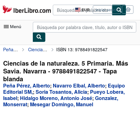
Pasar al contenido principal
IberLibro.com
EUR
Iniciar sesión
Preferencias
de
compra
Menú
del
sitio.
Peña Pérez, Alberto
Ciencias de la naturaleza. 5 Primaria. Más Savia. Navarra - 9788491822547
ISBN 13: 9788491822547
Mi cuenta
Consultar mis pedidos
Ciencias de la naturaleza. 5 Primaria. Más
Savia. Navarra - 9788491822547 - Tapa
Búsqueda avanzada
blanda
Colecciones
Peña Pérez, Alberto
;
Navarro Elbal, Alberto
;
Equipo
Editorial SM,
;
Soria Tosantos, Alicia
;
Pueyo Lobera,
Libros antiguos
Isabel
;
Hidalgo Moreno, Antonio José
;
Gonzalez,
Monserrat
;
Mesegar Domingo, Manuel
Arte y coleccionismo
Vendedores
Comenzar a vender
Ayuda