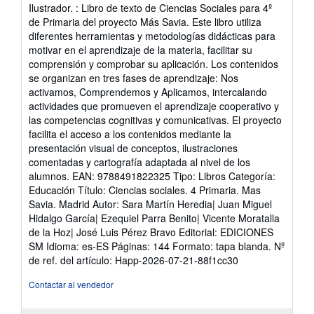
5
Ilustrador. : Libro de texto de Ciencias Sociales para 4º
estrellas
de Primaria del proyecto Más Savia. Este libro utiliza
diferentes herramientas y metodologías didácticas para
motivar en el aprendizaje de la materia, facilitar su
comprensión y comprobar su aplicación. Los contenidos
se organizan en tres fases de aprendizaje: Nos
activamos, Comprendemos y Aplicamos, intercalando
actividades que promueven el aprendizaje cooperativo y
las competencias cognitivas y comunicativas. El proyecto
facilita el acceso a los contenidos mediante la
presentación visual de conceptos, ilustraciones
comentadas y cartografía adaptada al nivel de los
alumnos. EAN: 9788491822325 Tipo: Libros Categoría:
Educación Título: Ciencias sociales. 4 Primaria. Mas
Savia. Madrid Autor: Sara Martín Heredia| Juan Miguel
Hidalgo García| Ezequiel Parra Benito| Vicente Moratalla
de la Hoz| José Luis Pérez Bravo Editorial: EDICIONES
SM Idioma: es-ES Páginas: 144 Formato: tapa blanda.
Nº
de ref. del artículo: Happ-2026-07-21-88f1cc30
Contactar al vendedor