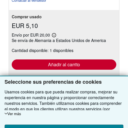
Contactar al vendedor
Comprar usado
EUR 5,10
Envío por EUR 20,00
Más
Se envía de Alemania a Estados Unidos de America
información
sobre
Cantidad disponible: 1 disponibles
las
tarifas
de
envío
Añadir al carrito
Seleccione sus preferencias de cookies
Usamos cookies para que pueda realizar compras, mejorar su
experiencia en nuestra página y proporcionar correctamente
nuestros servicios. También utilizamos cookies para comprender
VOLVER AL INICIO
el modo en que los clientes utilizan nuestros servicios (por
ejemplo, midiendo las visitas al sitio) y así poder realizar mejoras.
Ver más
Si está de acuerdo, también utilizaremos cookies de terceros
Compre con nosotros
para mostrar contenido relevante en los anuncios y medir el