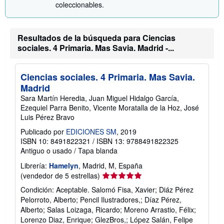
coleccionables.
Resultados de la búsqueda para Ciencias
sociales. 4 Primaria. Mas Savia. Madrid -...
Ciencias sociales. 4 Primaria. Mas Savia.
Madrid
Sara Martín Heredia, Juan Miguel Hidalgo García,
Ezequiel Parra Benito, Vicente Moratalla de la Hoz, José
Luis Pérez Bravo
Publicado por
EDICIONES SM
, 2019
ISBN 10: 8491822321
/
ISBN 13: 9788491822325
Antiguo o usado
/
Tapa blanda
Librería:
Hamelyn
, Madrid, M, España
Calificación
(vendedor de 5 estrellas)
del
Condición: Aceptable. Salomó Fisa, Xavier; Diáz Pérez
vendedor:
Pelorroto, Alberto; Pencil Ilustradores,; Díaz Pérez,
5
Alberto; Salas Loizaga, Ricardo; Moreno Arrastio, Félix;
de
Lorenzo Diaz, Enrique; GlezBros,; López Salán, Felipe