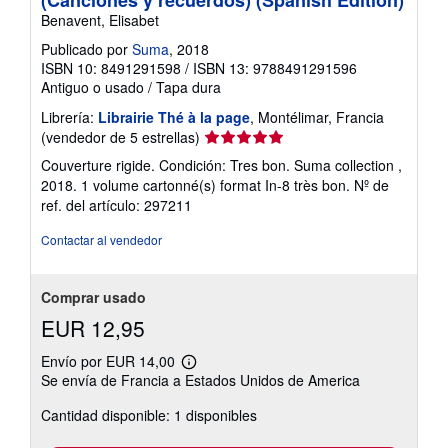
Benavent, Elisabet
Publicado por
Suma
, 2018
ISBN 10: 8491291598
/
ISBN 13: 9788491291596
Antiguo o usado
/
Tapa dura
Librería:
Librairie Thé à la page
, Montélimar, Francia
Calificación
(vendedor de 5 estrellas)
del
Couverture rigide. Condición: Tres bon. Suma collection ,
vendedor:
2018. 1 volume cartonné(s) format In-8 très bon.
Nº de
5
ref. del artículo: 297211
de
5
Contactar al vendedor
estrellas
Comprar usado
EUR 12,95
Envío por EUR 14,00
Más
Se envía de Francia a Estados Unidos de America
información
sobre
Cantidad disponible: 1 disponibles
las
tarifas
de