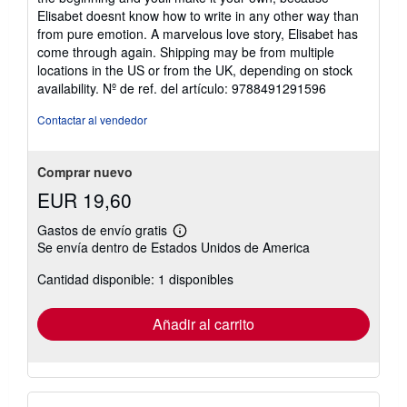
Elisabet doesnt know how to write in any other way than
from pure emotion. A marvelous love story, Elisabet has
come through again. Shipping may be from multiple
locations in the US or from the UK, depending on stock
availability.
Nº de ref. del artículo: 9788491291596
Contactar al vendedor
Comprar nuevo
EUR 19,60
Gastos de envío gratis
Más
Se envía dentro de Estados Unidos de America
información
sobre
Cantidad disponible: 1 disponibles
las
tarifas
de
envío
Añadir al carrito