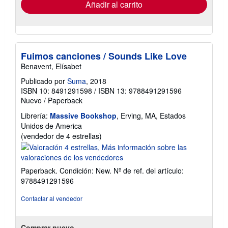
envío
Añadir al carrito
Fuimos canciones / Sounds Like Love
Benavent, Elísabet
Publicado por
Suma
, 2018
ISBN 10: 8491291598
/
ISBN 13: 9788491291596
Nuevo
/
Paperback
Librería:
Massive Bookshop
, Erving, MA, Estados
Unidos de America
Calificación
(vendedor de 4 estrellas)
del
vendedor:
4
Paperback. Condición: New.
Nº de ref. del artículo:
de
9788491291596
5
estrellas
Contactar al vendedor
Comprar nuevo