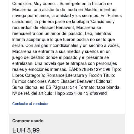
del
Condición: Muy bueno. : Sumérgete en la historia de
vendedor:
Macarena, una asistente de moda en Madrid, mientras
5
navega por el amor, la amistad y los secretos. En 'Fuimos
de
canciones', la primera parte de la bilogía 'Canciones y
5
recuerdos' de Elísabet Benavent, Macarena se
estrellas
reencuentra con un amor del pasado, Leo, mientras
intenta aceptar que lo que fueron podría no ser lo que
serán. Con amigas incondicionales y un secreto a voces,
Macarena se enfrenta a sus miedos y sueños en un
juego del destino donde el pasado y el presente se
entrelazan. Una novela que te atrapará con personajes
reales y emociones intensas. EAN: 9788491291596 Tipo:
Libros Categoría: Romance|Literatura y Ficción Título:
Fuimos canciones Autor: Elísabet Benavent Editorial:
Suma Idioma: es-ES Páginas: 544 Formato: tapa blanda.
Nº de ref. del artículo: Happ-2024-09-13-df6996fd
Contactar al vendedor
Comprar usado
EUR 5,99