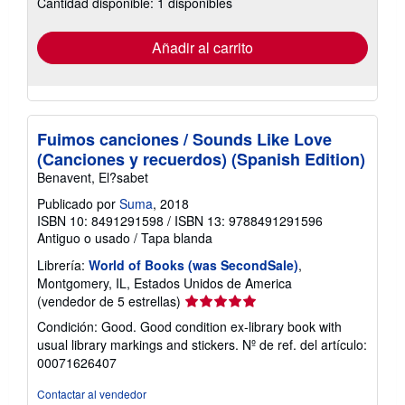
Cantidad disponible: 1 disponibles
las
tarifas
de
envío
Añadir al carrito
Fuimos canciones / Sounds Like Love
(Canciones y recuerdos) (Spanish Edition)
Benavent, El?sabet
Publicado por
Suma
, 2018
ISBN 10: 8491291598
/
ISBN 13: 9788491291596
Antiguo o usado
/
Tapa blanda
Librería:
World of Books (was SecondSale)
,
Montgomery, IL, Estados Unidos de America
Calificación
(vendedor de 5 estrellas)
del
Condición: Good. Good condition ex-library book with
vendedor:
usual library markings and stickers.
Nº de ref. del artículo:
5
00071626407
de
5
Contactar al vendedor