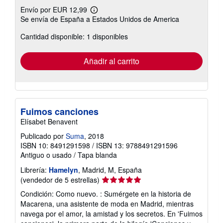
Envío por EUR 12,99
Más
Se envía de España a Estados Unidos de America
información
sobre
Cantidad disponible: 1 disponibles
las
tarifas
de
envío
Añadir al carrito
Fuimos canciones
Elísabet Benavent
Publicado por
Suma
, 2018
ISBN 10: 8491291598
/
ISBN 13: 9788491291596
Antiguo o usado
/
Tapa blanda
Librería:
Hamelyn
, Madrid, M, España
Calificación
(vendedor de 5 estrellas)
del
Condición: Como nuevo. : Sumérgete en la historia de
vendedor:
Macarena, una asistente de moda en Madrid, mientras
5
navega por el amor, la amistad y los secretos. En 'Fuimos
de