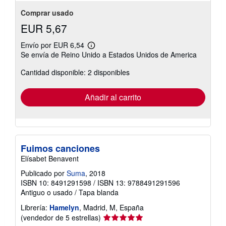
Comprar usado
EUR 5,67
Envío por EUR 6,54
Más
Se envía de Reino Unido a Estados Unidos de America
información
sobre
Cantidad disponible: 2 disponibles
las
tarifas
de
envío
Añadir al carrito
Fuimos canciones
Elísabet Benavent
Publicado por
Suma
, 2018
ISBN 10: 8491291598
/
ISBN 13: 9788491291596
Antiguo o usado
/
Tapa blanda
Librería:
Hamelyn
, Madrid, M, España
Calificación
(vendedor de 5 estrellas)