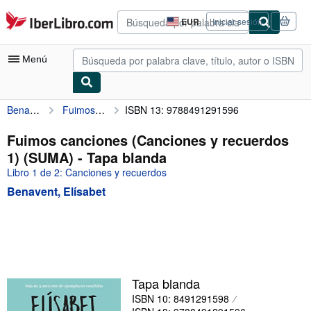
Pasar al contenido principal
IberLibro.com
EUR
Iniciar sesión
Preferencias
de
compra
Menú
del
sitio.
Benavent, Elísabet
Fuimos canciones (Canciones y recuerdos 1) (SUMA)
ISBN 13: 9788491291596
Mi cuenta
Consultar mis pedidos
Fuimos canciones (Canciones y recuerdos
1) (SUMA) - Tapa blanda
Búsqueda avanzada
Libro 1 de 2: Canciones y recuerdos
Colecciones
Benavent, Elísabet
Libros antiguos
Arte y coleccionismo
Vendedores
Comenzar a vender
Tapa blanda
ISBN 10: 8491291598
Ayuda