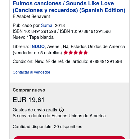
Fuimos canciones / Sounds Like Love
(Canciones y recuerdos) (Spanish Edition)
ElÃ­sabet Benavent
Publicado por
Suma
, 2018
ISBN 10: 8491291598
/
ISBN 13: 9788491291596
Nuevo
/
Tapa blanda
Librería:
INDOO
, Avenel, NJ, Estados Unidos de America
Calificación
(vendedor de 5 estrellas)
del
Condición: New.
Nº de ref. del artículo: 9788491291596
vendedor:
5
Contactar al vendedor
de
5
estrellas
Comprar nuevo
EUR 19,61
Gastos de envío gratis
Más
Se envía dentro de Estados Unidos de America
información
sobre
Cantidad disponible: 20 disponibles
las
tarifas
de