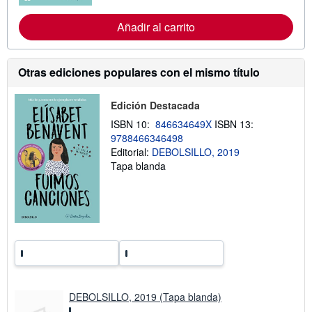
f
r
a
m
Añadir al carrito
s
a
d
c
e
i
e
ó
n
n
Otras ediciones populares con el mismo título
v
s
í
o
o
b
Edición Destacada
r
e
ISBN 10:
846634649X
ISBN 13:
l
9788466346498
a
Editorial:
DEBOLSILLO, 2019
s
t
Tapa blanda
a
r
i
f
a
s
d
e
e
n
v
í
DEBOLSILLO, 2019 (Tapa blanda)
o