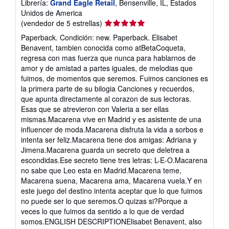
Librería:
Grand Eagle Retail
, Bensenville, IL, Estados
Unidos de America
Calificación
(vendedor de 5 estrellas)
del
Paperback. Condición: new. Paperback. Elisabet
vendedor:
Benavent, tambien conocida como atBetaCoqueta,
5
regresa con mas fuerza que nunca para hablarnos de
de
amor y de amistad a partes iguales, de melodias que
5
fuimos, de momentos que seremos. Fuimos canciones es
estrellas
la primera parte de su bilogia Canciones y recuerdos,
que apunta directamente al corazon de sus lectoras.
Esas que se atrevieron con Valeria a ser ellas
mismas.Macarena vive en Madrid y es asistente de una
influencer de moda.Macarena disfruta la vida a sorbos e
intenta ser feliz.Macarena tiene dos amigas: Adriana y
Jimena.Macarena guarda un secreto que deletrea a
escondidas.Ese secreto tiene tres letras: L-E-O.Macarena
no sabe que Leo esta en Madrid.Macarena teme,
Macarena suena, Macarena ama, Macarena vuela.Y en
este juego del destino intenta aceptar que lo que fuimos
no puede ser lo que seremos.O quizas si?Porque a
veces lo que fuimos da sentido a lo que de verdad
somos.ENGLISH DESCRIPTIONElisabet Benavent, also