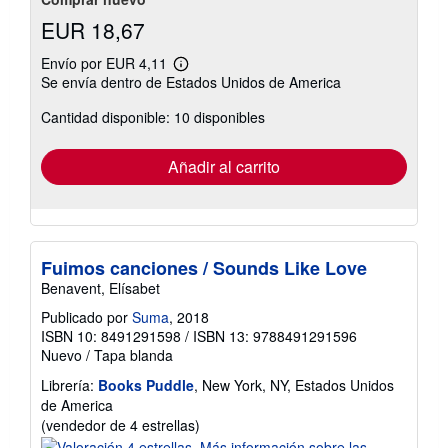
EUR 18,67
Envío por EUR 4,11
Más
Se envía dentro de Estados Unidos de America
información
sobre
Cantidad disponible: 10 disponibles
las
tarifas
de
envío
Añadir al carrito
Fuimos canciones / Sounds Like Love
Benavent, Elísabet
Publicado por
Suma
, 2018
ISBN 10: 8491291598
/
ISBN 13: 9788491291596
Nuevo
/
Tapa blanda
Librería:
Books Puddle
, New York, NY, Estados Unidos
de America
Calificación
(vendedor de 4 estrellas)
del