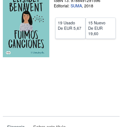
ISBN 13: 9788491291596
Editorial:
SUMA
,
2018
CERRAR
19 Usado
15 Nuevo
De
EUR 5,67
De
EUR
19,60
Sinopsis
Sobre este título