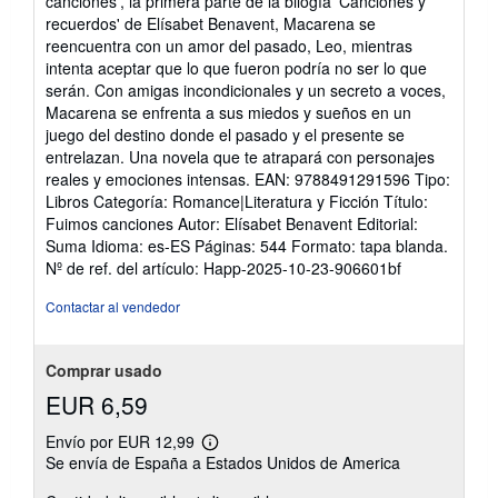
canciones', la primera parte de la bilogía 'Canciones y
5
recuerdos' de Elísabet Benavent, Macarena se
estrellas
reencuentra con un amor del pasado, Leo, mientras
intenta aceptar que lo que fueron podría no ser lo que
serán. Con amigas incondicionales y un secreto a voces,
Macarena se enfrenta a sus miedos y sueños en un
juego del destino donde el pasado y el presente se
entrelazan. Una novela que te atrapará con personajes
reales y emociones intensas. EAN: 9788491291596 Tipo:
Libros Categoría: Romance|Literatura y Ficción Título:
Fuimos canciones Autor: Elísabet Benavent Editorial:
Suma Idioma: es-ES Páginas: 544 Formato: tapa blanda.
Nº de ref. del artículo: Happ-2025-10-23-906601bf
Contactar al vendedor
Comprar usado
EUR 6,59
Envío por EUR 12,99
Más
Se envía de España a Estados Unidos de America
información
sobre