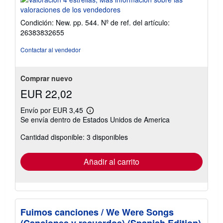
vendedor:
4
Condición: New. pp. 544.
Nº de ref. del artículo:
de
26383832655
5
estrellas
Contactar al vendedor
Comprar nuevo
EUR 22,02
Envío por EUR 3,45
Más
Se envía dentro de Estados Unidos de America
información
sobre
Cantidad disponible: 3 disponibles
las
tarifas
de
envío
Añadir al carrito
Fuimos canciones / We Were Songs
(Canciones y recuerdos) (Spanish Edition)