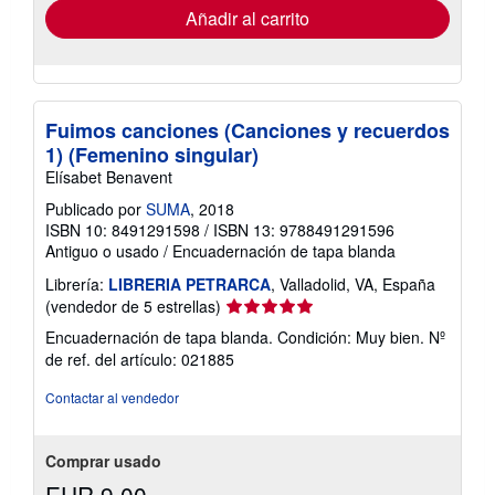
envío
Añadir al carrito
Fuimos canciones (Canciones y recuerdos
1) (Femenino singular)
Elísabet Benavent
Publicado por
SUMA
, 2018
ISBN 10: 8491291598
/
ISBN 13: 9788491291596
Antiguo o usado
/
Encuadernación de tapa blanda
Librería:
LIBRERIA PETRARCA
, Valladolid, VA, España
Calificación
(vendedor de 5 estrellas)
del
Encuadernación de tapa blanda. Condición: Muy bien.
Nº
vendedor:
de ref. del artículo: 021885
5
de
Contactar al vendedor
5
estrellas
Comprar usado
EUR 9,00