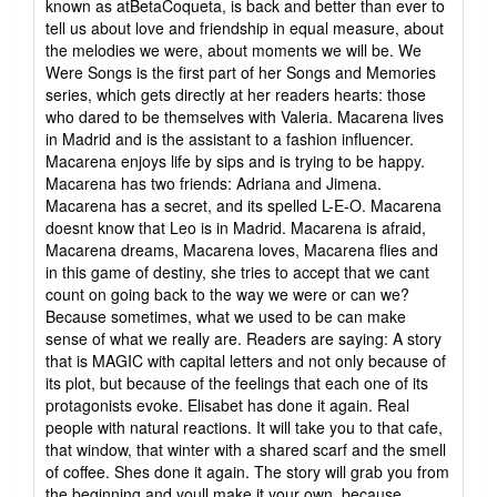
known as atBetaCoqueta, is back and better than ever to
tell us about love and friendship in equal measure, about
the melodies we were, about moments we will be. We
Were Songs is the first part of her Songs and Memories
series, which gets directly at her readers hearts: those
who dared to be themselves with Valeria. Macarena lives
in Madrid and is the assistant to a fashion influencer.
Macarena enjoys life by sips and is trying to be happy.
Macarena has two friends: Adriana and Jimena.
Macarena has a secret, and its spelled L-E-O. Macarena
doesnt know that Leo is in Madrid. Macarena is afraid,
Macarena dreams, Macarena loves, Macarena flies and
in this game of destiny, she tries to accept that we cant
count on going back to the way we were or can we?
Because sometimes, what we used to be can make
sense of what we really are. Readers are saying: A story
that is MAGIC with capital letters and not only because of
its plot, but because of the feelings that each one of its
protagonists evoke. Elisabet has done it again. Real
people with natural reactions. It will take you to that cafe,
that window, that winter with a shared scarf and the smell
of coffee. Shes done it again. The story will grab you from
the beginning and youll make it your own, because