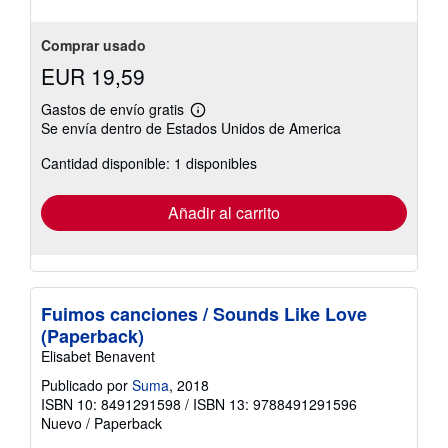
estrellas
Comprar usado
EUR 19,59
Gastos de envío gratis
Más
Se envía dentro de Estados Unidos de America
información
sobre
Cantidad disponible: 1 disponibles
las
tarifas
de
envío
Añadir al carrito
Fuimos canciones / Sounds Like Love
(Paperback)
Elisabet Benavent
Publicado por
Suma
, 2018
ISBN 10: 8491291598
/
ISBN 13: 9788491291596
Nuevo
/
Paperback