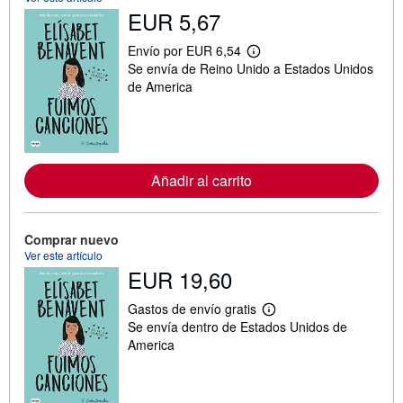
EUR 5,67
Envío por EUR 6,54
M
Se envía de Reino Unido a Estados Unidos
á
s
de America
i
n
f
o
r
m
Añadir al carrito
a
c
i
ó
n
Comprar nuevo
s
Ver este artículo
o
EUR 19,60
b
r
e
Gastos de envío gratis
l
M
Se envía dentro de Estados Unidos de
a
á
s
s
America
t
i
a
n
r
f
i
o