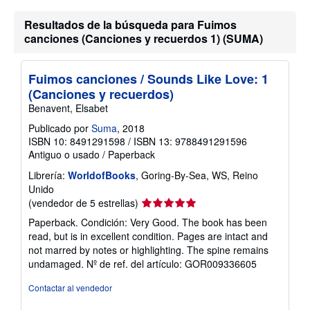
Resultados de la búsqueda para Fuimos
canciones (Canciones y recuerdos 1) (SUMA)
Fuimos canciones / Sounds Like Love: 1
(Canciones y recuerdos)
Benavent, Elsabet
Publicado por
Suma
, 2018
ISBN 10: 8491291598
/
ISBN 13: 9788491291596
Antiguo o usado
/
Paperback
Librería:
WorldofBooks
, Goring-By-Sea, WS, Reino
Unido
Calificación
(vendedor de 5 estrellas)
del
Paperback. Condición: Very Good. The book has been
vendedor:
read, but is in excellent condition. Pages are intact and
5
not marred by notes or highlighting. The spine remains
de
undamaged.
Nº de ref. del artículo: GOR009336605
5
estrellas
Contactar al vendedor