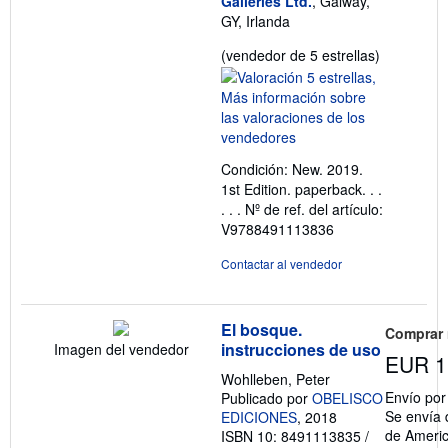
Galleries Ltd.
, Galway,
GY, Irlanda
Calificació
(vendedor de 5 estrellas)
del
vendedor:
5
de
5
Condición: New. 2019.
estrellas
1st Edition. paperback. . .
. . .
Nº de ref. del artículo:
V9788491113836
Contactar al vendedor
El bosque.
Comprar
instrucciones de uso
Imagen del vendedor
EUR 1
Wohlleben, Peter
Envío po
Publicado por
OBELISCO
Se envía 
EDICIONES
, 2018
de Ameri
ISBN 10: 8491113835
/