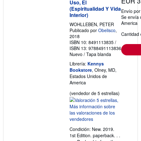
EUR 3
Uso, El
(Espiritualidad Y Vida
Envío po
Interior)
Se envía 
America
WOHLLEBEN, PETER
Publicado por
Obelisco
,
Cantidad 
2018
ISBN 10: 8491113835
/
ISBN 13: 9788491113836
Nuevo
/
Tapa blanda
Librería:
Kennys
Bookstore
, Olney, MD,
Estados Unidos de
America
Calificació
(vendedor de 5 estrellas)
del
vendedor:
5
de
5
Condición: New. 2019.
estrellas
1st Edition. paperback. . .