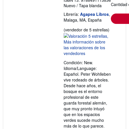
ISBN 13: 9788491113836
Cantidad 
Nuevo
/
Tapa blanda
Librería:
Agapea Libros
,
Malaga, MA, España
Calificació
(vendedor de 5 estrellas)
del
vendedor:
5
de
5
Condición: New.
estrellas
Idioma/Language:
Español. Peter Wohlleben
vive rodeado de árboles.
Desde hace años, el
bosque es el entorno
profesional de este
guarda forestal alemán,
que muy pronto intuyó
que en los espacios
verdes sucede mucho
más de lo que parece.