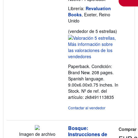
Librería:
Revaluation
Books
, Exeter, Reino
Unido
Calificació
(vendedor de 5 estrellas)
del
vendedor:
5
de
5
Paperback. Condición:
estrellas
Brand New. 208 pages.
Spanish language.
9.00x6.00x0.75 inches. In
Stock.
Nº de ref. del
artículo: zk8491113835
Contactar al vendedor
Bosque:
Comprar
Instrucciones de
Imagen de archivo