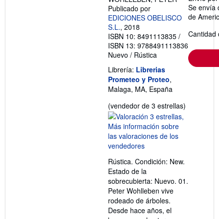
Se envía 
Publicado por
de Ameri
EDICIONES OBELISCO
S.L.
, 2018
Cantidad 
ISBN 10: 8491113835
/
ISBN 13: 9788491113836
Nuevo
/
Rústica
Librería:
Librerias
Prometeo y Proteo
,
Malaga, MA, España
Calificació
(vendedor de 3 estrellas)
del
vendedor:
3
de
5
Rústica. Condición: New.
estrellas
Estado de la
sobrecubierta: Nuevo. 01.
Peter Wohlleben vive
rodeado de árboles.
Desde hace años, el