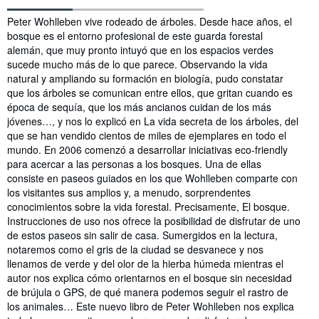
Sinopsis
Peter Wohlleben vive rodeado de árboles. Desde hace años, el
bosque es el entorno profesional de este guarda forestal
alemán, que muy pronto intuyó que en los espacios verdes
sucede mucho más de lo que parece. Observando la vida
natural y ampliando su formación en biología, pudo constatar
que los árboles se comunican entre ellos, que gritan cuando es
época de sequía, que los más ancianos cuidan de los más
jóvenes…, y nos lo explicó en La vida secreta de los árboles, del
que se han vendido cientos de miles de ejemplares en todo el
mundo. En 2006 comenzó a desarrollar iniciativas eco-friendly
para acercar a las personas a los bosques. Una de ellas
consiste en paseos guiados en los que Wohlleben comparte con
los visitantes sus amplios y, a menudo, sorprendentes
conocimientos sobre la vida forestal. Precisamente, El bosque.
Instrucciones de uso nos ofrece la posibilidad de disfrutar de uno
de estos paseos sin salir de casa. Sumergidos en la lectura,
notaremos como el gris de la ciudad se desvanece y nos
llenamos de verde y del olor de la hierba húmeda mientras el
autor nos explica cómo orientarnos en el bosque sin necesidad
de brújula o GPS, de qué manera podemos seguir el rastro de
los animales… Este nuevo libro de Peter Wohlleben nos explica