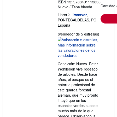
ISBN 13: 9788491113836
Cantidad 
Nuevo
/
Tapa blanda
Librería:
Imosver
,
PONTECALDELAS, PO,
España
Calificació
(vendedor de 5 estrellas)
del
vendedor:
5
de
5
Condición: Nuevo. Peter
estrellas
Wohlleben vive rodeado
de árboles. Desde hace
años, el bosque es el
entorno profesional de
este guarda forestal
alemán, que muy pronto
intuyó que en los
espacios verdes sucede
mucho más de lo que
parece. Observando la