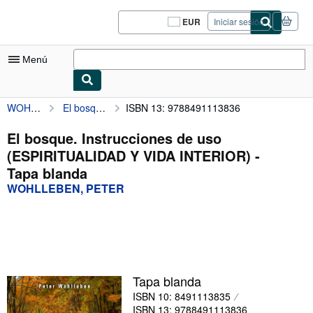
Pasar al contenido principal
IberLibro.com
EUR
Iniciar sesión
Preferencias
de
compra
Menú
del
sitio.
WOHLLEBEN, PETER
El bosque. Instrucciones de uso (ESPIRITUALIDAD Y VIDA INTERIOR)
ISBN 13: 9788491113836
Mi cuenta
Consultar mis pedidos
El bosque. Instrucciones de uso
(ESPIRITUALIDAD Y VIDA INTERIOR) -
Cerrar sesión
Tapa blanda
Búsqueda avanzada
WOHLLEBEN, PETER
Colecciones
Libros antiguos
Arte y coleccionismo
Tapa blanda
Vendedores
ISBN 10: 8491113835
Comenzar a vender
ISBN 13: 9788491113836