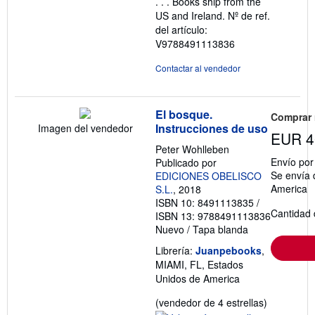
. . . Books ship from the
US and Ireland.
Nº de ref.
del artículo:
V9788491113836
Contactar al vendedor
El bosque.
Comprar
Instrucciones de uso
Imagen del vendedor
EUR 4
Peter Wohlleben
Envío po
Publicado por
Se envía 
EDICIONES OBELISCO
America
S.L.
, 2018
ISBN 10: 8491113835
/
Cantidad 
ISBN 13: 9788491113836
Nuevo
/
Tapa blanda
Librería:
Juanpebooks
,
MIAMI, FL, Estados
Unidos de America
Calificació
(vendedor de 4 estrellas)