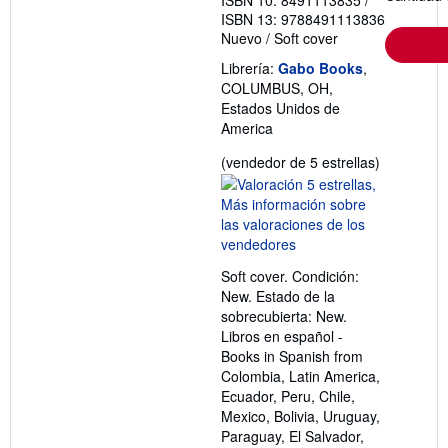
ISBN 10: 8491113835
/
ISBN 13: 9788491113836
Nuevo
/
Soft cover
Librería:
Gabo Books
,
COLUMBUS, OH,
Estados Unidos de
America
Calificació
(vendedor de 5 estrellas)
del
vendedor:
5
de
5
Soft cover. Condición:
estrellas
New. Estado de la
sobrecubierta: New.
Libros en español -
Books in Spanish from
Colombia, Latin America,
Ecuador, Peru, Chile,
Mexico, Bolivia, Uruguay,
Paraguay, El Salvador,