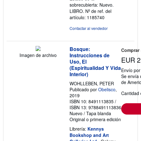
sobrecubierta: Nuevo.
LIBRO.
Nº de ref. del
artículo: 1185740
Contactar al vendedor
Bosque:
Comprar
Instrucciones de
Imagen de archivo
EUR 2
Uso, El
(Espiritualidad Y Vida
Envío po
Interior)
Se envía 
de Ameri
WOHLLEBEN, PETER
Publicado por
Obelisco
,
Cantidad 
2019
ISBN 10: 8491113835
/
ISBN 13: 9788491113836
Nuevo
/
Tapa blanda
Original o primera edición
Librería:
Kennys
Bookshop and Art