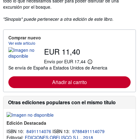
todo lo que necesitamos saber para poder disfrutar de una
excursión por el bosque.
"Sinopsis" puede pertenecer a otra edición de este libro.
Comprar nuevo
Ver este artículo
EUR 11,40
Envío por EUR 17,44
M
Se envía de España a Estados Unidos de America
á
s
i
Añadir al carrito
n
f
o
r
m
Otras ediciones populares con el mismo título
a
c
i
ó
Edición Destacada
n
s
ISBN 10:
8491114076
ISBN 13:
9788491114079
o
Editorial:
EDICIONES OBELISCO S.L., 2018
b