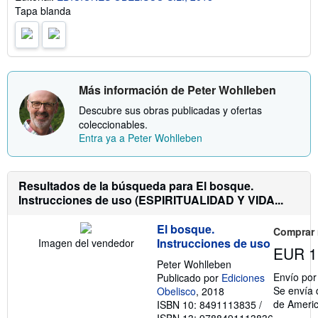
r
Tapa blanda
e
l
a
s
t
a
r
Más información de Peter Wohlleben
i
f
Descubre sus obras publicadas y ofertas
a
coleccionables.
s
Entra ya a Peter Wohlleben
d
e
e
n
v
Resultados de la búsqueda para El bosque.
í
Instrucciones de uso (ESPIRITUALIDAD Y VIDA...
o
El bosque.
Comprar
Instrucciones de uso
Imagen del vendedor
EUR 1
Peter Wohlleben
Envío po
Publicado por
Ediciones
Se envía 
Obelisco
, 2018
de Ameri
ISBN 10: 8491113835
/