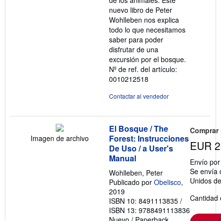
de los animales. Este
nuevo libro de Peter
Wohlleben nos explica
todo lo que necesitamos
saber para poder
disfrutar de una
excursión por el bosque.
Nº de ref. del artículo:
0010212518
Contactar al vendedor
El Bosque / The
Comprar
Forest: Instrucciones
Imagen de archivo
EUR 2
De Uso / a User's
Manual
Envío po
Se envía 
Wohlleben, Peter
Unidos d
Publicado por
Obelisco
,
2019
Cantidad 
ISBN 10: 8491113835
/
ISBN 13: 9788491113836
Nuevo
/
Paperback