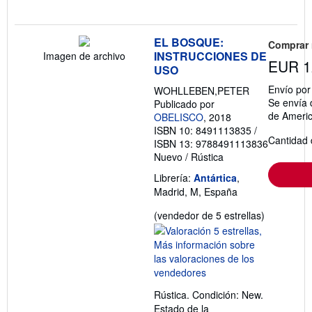
EL BOSQUE:
Comprar
INSTRUCCIONES DE
Imagen de archivo
EUR 1
USO
Envío po
WOHLLEBEN,PETER
Se envía 
Publicado por
de Ameri
OBELISCO
, 2018
ISBN 10: 8491113835
/
Cantidad 
ISBN 13: 9788491113836
Nuevo
/
Rústica
Librería:
Antártica
,
Madrid, M, España
Calificació
(vendedor de 5 estrellas)
del
vendedor:
5
de
5
Rústica. Condición: New.
estrellas
Estado de la