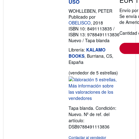
EUR 1
USO
Envío po
WOHLLEBEN, PETER
Se envía 
Publicado por
de Ameri
OBELISCO
, 2018
ISBN 10: 8491113835
/
Cantidad 
ISBN 13: 9788491113836
Nuevo
/
Tapa blanda
Librería:
KALAMO
BOOKS
, Burriana, CS,
España
Calificació
(vendedor de 5 estrellas)
del
vendedor:
5
de
5
Tapa blanda. Condición:
estrellas
Nuevo.
Nº de ref. del
artículo:
DSB9788491113836
Contactar al vendedor