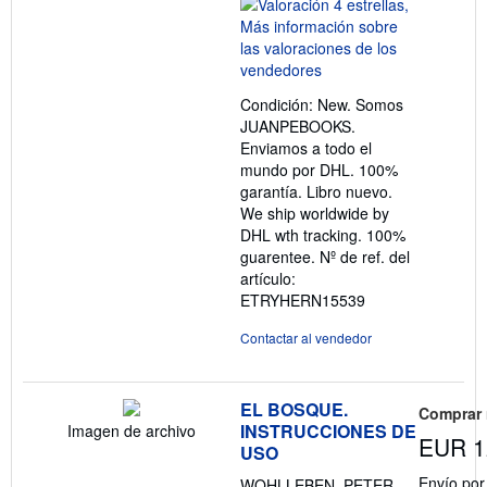
del
vendedor:
4
de
5
Condición: New. Somos
estrellas
JUANPEBOOKS.
Enviamos a todo el
mundo por DHL. 100%
garantía. Libro nuevo.
We ship worldwide by
DHL wth tracking. 100%
guarentee.
Nº de ref. del
artículo:
ETRYHERN15539
Contactar al vendedor
EL BOSQUE.
Comprar
INSTRUCCIONES DE
Imagen de archivo
EUR 1
USO
Envío po
WOHLLEBEN, PETER