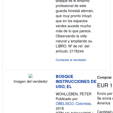
bosque es el entorno
profesional de este
guarda forestal alemán,
que muy pronto intuyó
que en los espacios
verdes sucede mucho
más de lo que parece.
Observando la vida
natural y ampliando su.
LIBRO.
Nº de ref. del
artículo: 2178244
Contactar al vendedor
BOSQUE
Comprar
INSTRUCCIONES DE
Imagen del vendedor
EUR 1
USO, EL
Envío po
WOHLLEBEN, PETER
Se envía 
Publicado por
America
OBELISCO, Colombia
,
2018
Cantidad 