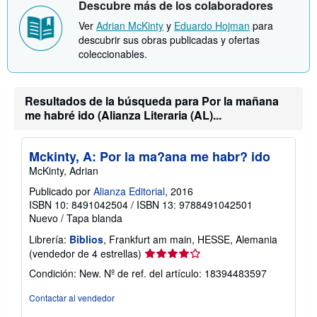
Descubre más de los colaboradores
s
v
o
í
Ver
Adrian McKinty
y
Eduardo Hojman
para
b
o
r
descubrir sus obras publicadas y ofertas
e
coleccionables.
l
a
s
t
Resultados de la búsqueda para Por la mañana
a
r
me habré ido (Alianza Literaria (AL)...
i
f
a
Mckinty, A: Por la ma?ana me habr? ido
s
d
McKinty, Adrian
e
e
Publicado por
Alianza Editorial
, 2016
n
ISBN 10: 8491042504
/
ISBN 13: 9788491042501
v
Nuevo
/
Tapa blanda
í
o
Librería:
Biblios
, Frankfurt am main, HESSE, Alemania
Calificación
(vendedor de 4 estrellas)
del
Condición: New.
Nº de ref. del artículo: 18394483597
vendedor:
4
Contactar al vendedor
de