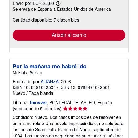
Envío por EUR 25,60
Más
Se envía de España a Estados Unidos de America
información
sobre
Cantidad disponible: 7 disponibles
las
tarifas
de
envío
Añadir al carrito
Por la mañana me habré ido
Mckinty, Adrian
Publicado por
ALIANZA
, 2016
ISBN 10: 8491042504
/
ISBN 13: 9788491042501
Nuevo
/
Tapa blanda
Librería:
Imosver
, PONTECALDELAS, PO, España
Calificación
(vendedor de 5 estrellas)
del
Condición: Nuevo. Dos casos imposibles de resolver en
vendedor:
un mismo relato Una novela imprescindible, no solo para
5
los fans de Sean Duffy Irlanda del Norte, septiembre de
de
1984. Las fuerzas de seguridad están en alerta máxima: