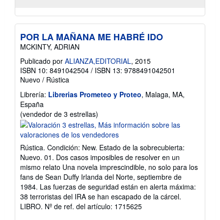
POR LA MAÑANA ME HABRÉ IDO
MCKINTY, ADRIAN
Publicado por
ALIANZA,EDITORIAL
, 2015
ISBN 10: 8491042504
/
ISBN 13: 9788491042501
Nuevo
/
Rústica
Librería:
Librerias Prometeo y Proteo
, Malaga, MA,
España
Calificación
(vendedor de 3 estrellas)
del
vendedor:
3
Rústica. Condición: New. Estado de la sobrecubierta:
de
Nuevo. 01. Dos casos imposibles de resolver en un
5
mismo relato Una novela imprescindible, no solo para los
estrellas
fans de Sean Duffy Irlanda del Norte, septiembre de
1984. Las fuerzas de seguridad están en alerta máxima:
38 terroristas del IRA se han escapado de la cárcel.
LIBRO.
Nº de ref. del artículo: 1715625