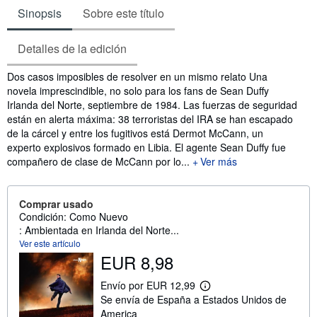
Sinopsis
Sobre este título
Detalles de la edición
Sinopsis
Dos casos imposibles de resolver en un mismo relato Una
novela imprescindible, no solo para los fans de Sean Duffy
Irlanda del Norte, septiembre de 1984. Las fuerzas de seguridad
están en alerta máxima: 38 terroristas del IRA se han escapado
de la cárcel y entre los fugitivos está Dermot McCann, un
experto explosivos formado en Libia. El agente Sean Duffy fue
compañero de clase de McCann por lo...
Ver más
Comprar usado
Condición: Como Nuevo
: Ambientada en Irlanda del Norte...
Ver este artículo
EUR 8,98
Envío por EUR 12,99
M
Se envía de España a Estados Unidos de
á
s
America