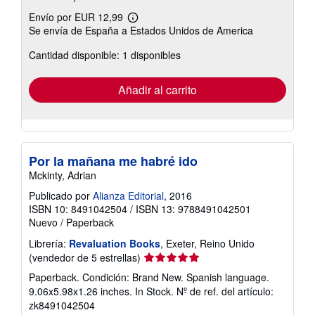
Envío por EUR 12,99
Más
Se envía de España a Estados Unidos de America
información
sobre
Cantidad disponible: 1 disponibles
las
tarifas
de
envío
Añadir al carrito
Por la mañana me habré ido
Mckinty, Adrian
Publicado por
Alianza Editorial
, 2016
ISBN 10: 8491042504
/
ISBN 13: 9788491042501
Nuevo
/
Paperback
Librería:
Revaluation Books
, Exeter, Reino Unido
Calificación
(vendedor de 5 estrellas)
del
Paperback. Condición: Brand New. Spanish language.
vendedor:
9.06x5.98x1.26 inches. In Stock.
Nº de ref. del artículo:
5
zk8491042504
de