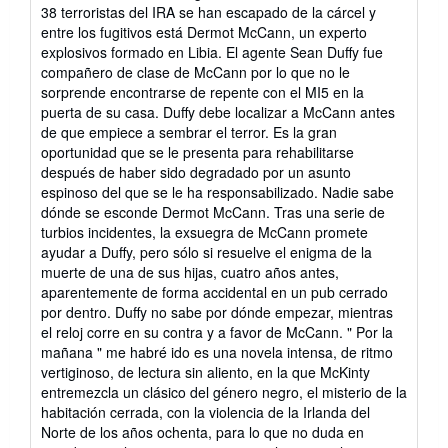
5
38 terroristas del IRA se han escapado de la cárcel y
estrellas
entre los fugitivos está Dermot McCann, un experto
explosivos formado en Libia. El agente Sean Duffy fue
compañero de clase de McCann por lo que no le
sorprende encontrarse de repente con el MI5 en la
puerta de su casa. Duffy debe localizar a McCann antes
de que empiece a sembrar el terror. Es la gran
oportunidad que se le presenta para rehabilitarse
después de haber sido degradado por un asunto
espinoso del que se le ha responsabilizado. Nadie sabe
dónde se esconde Dermot McCann. Tras una serie de
turbios incidentes, la exsuegra de McCann promete
ayudar a Duffy, pero sólo si resuelve el enigma de la
muerte de una de sus hijas, cuatro años antes,
aparentemente de forma accidental en un pub cerrado
por dentro. Duffy no sabe por dónde empezar, mientras
el reloj corre en su contra y a favor de McCann. " Por la
mañana " me habré ido es una novela intensa, de ritmo
vertiginoso, de lectura sin aliento, en la que McKinty
entremezcla un clásico del género negro, el misterio de la
habitación cerrada, con la violencia de la Irlanda del
Norte de los años ochenta, para lo que no duda en