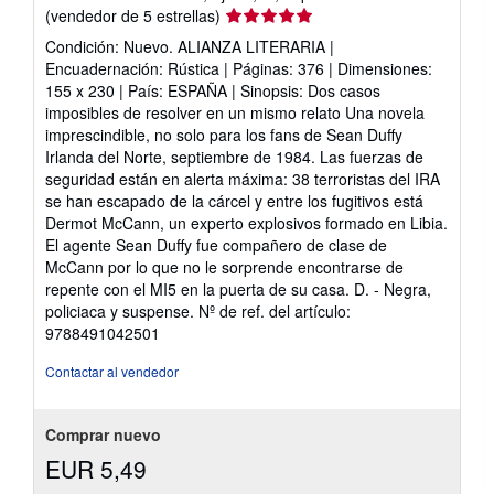
Calificación
(vendedor de 5 estrellas)
del
Condición: Nuevo. ALIANZA LITERARIA |
vendedor:
Encuadernación: Rústica | Páginas: 376 | Dimensiones:
5
155 x 230 | País: ESPAÑA | Sinopsis: Dos casos
de
imposibles de resolver en un mismo relato Una novela
5
imprescindible, no solo para los fans de Sean Duffy
estrellas
Irlanda del Norte, septiembre de 1984. Las fuerzas de
seguridad están en alerta máxima: 38 terroristas del IRA
se han escapado de la cárcel y entre los fugitivos está
Dermot McCann, un experto explosivos formado en Libia.
El agente Sean Duffy fue compañero de clase de
McCann por lo que no le sorprende encontrarse de
repente con el MI5 en la puerta de su casa. D. - Negra,
policiaca y suspense.
Nº de ref. del artículo:
9788491042501
Contactar al vendedor
Comprar nuevo
EUR 5,49