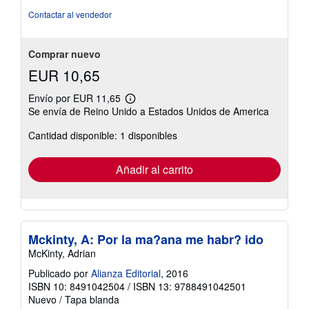
5
Contactar al vendedor
estrellas
Comprar nuevo
EUR 10,65
Envío por EUR 11,65
Más
Se envía de Reino Unido a Estados Unidos de America
información
sobre
Cantidad disponible: 1 disponibles
las
tarifas
de
envío
Añadir al carrito
Mckinty, A: Por la ma?ana me habr? ido
McKinty, Adrian
Publicado por
Alianza Editorial
, 2016
ISBN 10: 8491042504
/
ISBN 13: 9788491042501
Nuevo
/
Tapa blanda