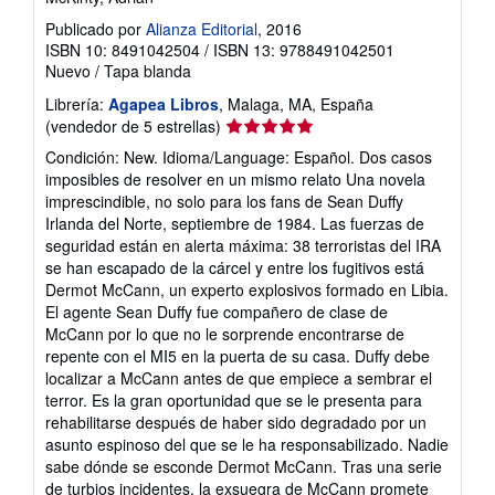
Publicado por
Alianza Editorial
, 2016
ISBN 10: 8491042504
/
ISBN 13: 9788491042501
Nuevo
/
Tapa blanda
Librería:
Agapea Libros
, Malaga, MA, España
Calificación
(vendedor de 5 estrellas)
del
Condición: New. Idioma/Language: Español. Dos casos
vendedor:
imposibles de resolver en un mismo relato Una novela
5
imprescindible, no solo para los fans de Sean Duffy
de
Irlanda del Norte, septiembre de 1984. Las fuerzas de
5
seguridad están en alerta máxima: 38 terroristas del IRA
estrellas
se han escapado de la cárcel y entre los fugitivos está
Dermot McCann, un experto explosivos formado en Libia.
El agente Sean Duffy fue compañero de clase de
McCann por lo que no le sorprende encontrarse de
repente con el MI5 en la puerta de su casa. Duffy debe
localizar a McCann antes de que empiece a sembrar el
terror. Es la gran oportunidad que se le presenta para
rehabilitarse después de haber sido degradado por un
asunto espinoso del que se le ha responsabilizado. Nadie
sabe dónde se esconde Dermot McCann. Tras una serie
de turbios incidentes, la exsuegra de McCann promete