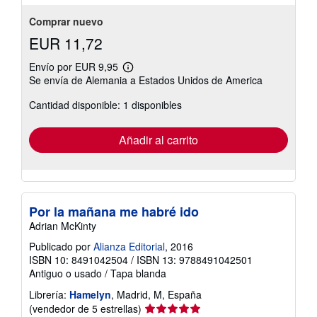
5
estrellas
Comprar nuevo
EUR 11,72
Envío por EUR 9,95
Más
Se envía de Alemania a Estados Unidos de America
información
sobre
Cantidad disponible: 1 disponibles
las
tarifas
de
envío
Añadir al carrito
Por la mañana me habré ido
Adrian McKinty
Publicado por
Alianza Editorial
, 2016
ISBN 10: 8491042504
/
ISBN 13: 9788491042501
Antiguo o usado
/
Tapa blanda
Librería:
Hamelyn
, Madrid, M, España
Calificación
(vendedor de 5 estrellas)