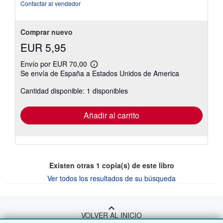
Contactar al vendedor
Comprar nuevo
EUR 5,95
Envío por EUR 70,00
Más
Se envía de España a Estados Unidos de America
información
sobre
Cantidad disponible: 1 disponibles
las
tarifas
de
envío
Añadir al carrito
Existen otras
1
copia(s) de este libro
Ver todos los resultados de su búsqueda
VOLVER AL INICIO