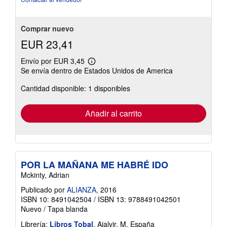
de
5
estrellas
Comprar nuevo
EUR 23,41
Envío por EUR 3,45
Más
Se envía dentro de Estados Unidos de America
información
sobre
Cantidad disponible: 1 disponibles
las
tarifas
de
envío
Añadir al carrito
POR LA MAÑANA ME HABRÉ IDO
Mckinty, Adrian
Publicado por
ALIANZA
, 2016
ISBN 10: 8491042504
/
ISBN 13: 9788491042501
Nuevo
/
Tapa blanda
Librería:
Libros Tobal
, Ajalvir, M, España