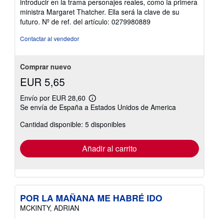
introducir en la trama personajes reales, como la primera
ministra Margaret Thatcher. Ella será la clave de su
futuro.
Nº de ref. del artículo: 0279980889
Contactar al vendedor
Comprar nuevo
EUR 5,65
Envío por EUR 28,60
Más
Se envía de España a Estados Unidos de America
información
sobre
Cantidad disponible: 5 disponibles
las
tarifas
de
envío
Añadir al carrito
POR LA MAÑANA ME HABRÉ IDO
MCKINTY, ADRIAN