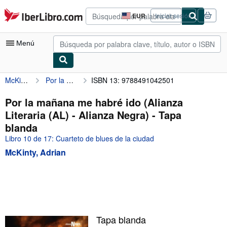
Pasar al contenido principal
IberLibro.com
EUR
Iniciar sesión
Preferencias
de
compra
Menú
del
sitio.
McKinty, Adrian
Por la mañana me habré ido (Alianza Literaria (AL) - Alianza Negra)
ISBN 13: 9788491042501
Mi cuenta
Consultar mis pedidos
Por la mañana me habré ido (Alianza
Literaria (AL) - Alianza Negra) - Tapa
Búsqueda avanzada
blanda
Colecciones
Libro 10 de 17: Cuarteto de blues de la ciudad
McKinty, Adrian
Libros antiguos
Arte y coleccionismo
Vendedores
Comenzar a vender
Tapa blanda
Ayuda