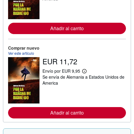
i
n
f
o
r
m
Añadir al carrito
a
c
i
ó
n
Comprar nuevo
s
Ver este artículo
o
EUR 11,72
b
r
e
Envío por EUR 9,95
M
l
Se envía de Alemania a Estados Unidos de
á
a
s
America
s
i
t
n
a
f
r
o
i
r
f
m
a
Añadir al carrito
a
s
c
d
i
e
ó
e
n
n