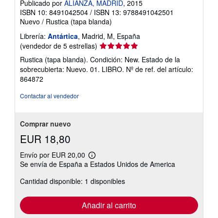
Publicado por
ALIANZA, MADRID
, 2015
ISBN 10: 8491042504
/
ISBN 13: 9788491042501
Nuevo
/
Rustica (tapa blanda)
Librería:
Antártica
, Madrid, M, España
Calificación
(vendedor de 5 estrellas)
del
Rustica (tapa blanda). Condición: New. Estado de la
vendedor:
sobrecubierta: Nuevo. 01. LIBRO.
Nº de ref. del artículo:
5
864872
de
5
Contactar al vendedor
estrellas
Comprar nuevo
EUR 18,80
Envío por EUR 20,00
Más
Se envía de España a Estados Unidos de America
información
sobre
Cantidad disponible: 1 disponibles
las
tarifas
de
envío
Añadir al carrito