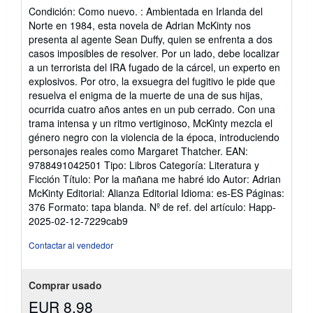
del
Condición: Como nuevo. : Ambientada en Irlanda del
vendedor:
Norte en 1984, esta novela de Adrian McKinty nos
5
presenta al agente Sean Duffy, quien se enfrenta a dos
de
casos imposibles de resolver. Por un lado, debe localizar
5
a un terrorista del IRA fugado de la cárcel, un experto en
estrellas
explosivos. Por otro, la exsuegra del fugitivo le pide que
resuelva el enigma de la muerte de una de sus hijas,
ocurrida cuatro años antes en un pub cerrado. Con una
trama intensa y un ritmo vertiginoso, McKinty mezcla el
género negro con la violencia de la época, introduciendo
personajes reales como Margaret Thatcher. EAN:
9788491042501 Tipo: Libros Categoría: Literatura y
Ficción Título: Por la mañana me habré ido Autor: Adrian
McKinty Editorial: Alianza Editorial Idioma: es-ES Páginas:
376 Formato: tapa blanda.
Nº de ref. del artículo: Happ-
2025-02-12-7229cab9
Contactar al vendedor
Comprar usado
EUR 8,98