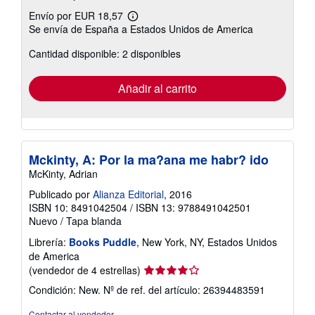
Envío por EUR 18,57
Más
Se envía de España a Estados Unidos de America
información
sobre
Cantidad disponible: 2 disponibles
las
tarifas
de
envío
Añadir al carrito
Mckinty, A: Por la ma?ana me habr? ido
McKinty, Adrian
Publicado por
Alianza Editorial
, 2016
ISBN 10: 8491042504
/
ISBN 13: 9788491042501
Nuevo
/
Tapa blanda
Librería:
Books Puddle
, New York, NY, Estados Unidos
de America
Calificación
(vendedor de 4 estrellas)
del
Condición: New.
Nº de ref. del artículo: 26394483591
vendedor:
4
Contactar al vendedor