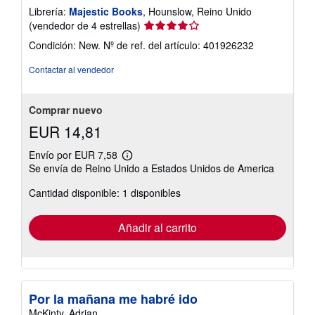
Librería:
Majestic Books
, Hounslow, Reino Unido
Calificación
(vendedor de 4 estrellas)
del
Condición: New.
Nº de ref. del artículo: 401926232
vendedor:
4
Contactar al vendedor
de
5
estrellas
Comprar nuevo
EUR 14,81
Envío por EUR 7,58
Más
Se envía de Reino Unido a Estados Unidos de America
información
sobre
Cantidad disponible: 1 disponibles
las
tarifas
de
envío
Añadir al carrito
Por la mañana me habré ido
McKinty, Adrian