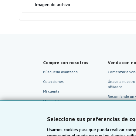
Imagen de archivo
Compre con nosotros
Venda con no
Búsqueda avanzada
Comenzar a ven
Colecciones
Únase a nuestro
afiliados
Mi cuenta
Recomiende un 
Mis pedidos
Ver carrito
Seleccione sus preferencias de co
Usamos cookies para que pueda realizar compr
comprender el modo en que los clientes utiliza