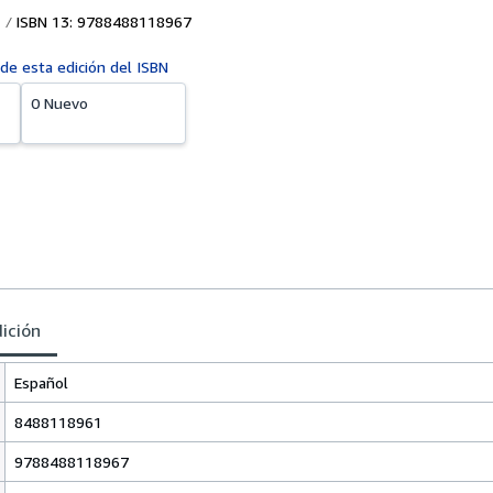
ISBN 13: 9788488118967
 de esta edición del ISBN
0 Nuevo
dición
Español
8488118961
9788488118967