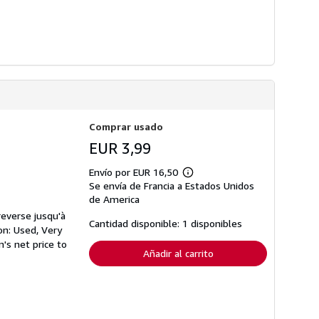
Comprar usado
EUR 3,99
Envío por EUR 16,50
Más
Se envía de Francia a Estados Unidos
información
sobre
de America
las
reverse jusqu'à
tarifas
Cantidad disponible: 1 disponibles
on: Used, Very
de
envío
's net price to
Añadir al carrito