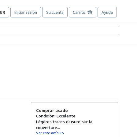
UR
Iniciar sesión
Su cuenta
Carrito
Ayuda
referencias
e
ompra
el
itio.
Comprar usado
Condición: Excelente
Légères traces d'usure sur la
couverture...
Ver este artículo