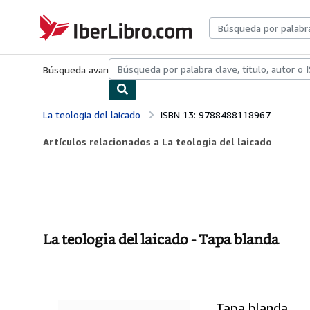
Pasar al contenido principal
IberLibro.com
Búsqueda avanzada
Colecciones
Libros antiguos
Arte y colecc
La teologia del laicado
ISBN 13: 9788488118967
Artículos relacionados a La teologia del laicado
La teologia del laicado - Tapa blanda
Tapa blanda