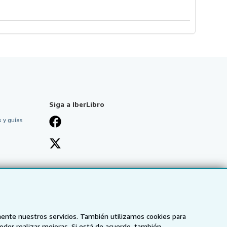
Siga a IberLibro
 y guías
mente nuestros servicios. También utilizamos cookies para
poder realizar mejoras. Si está de acuerdo, también