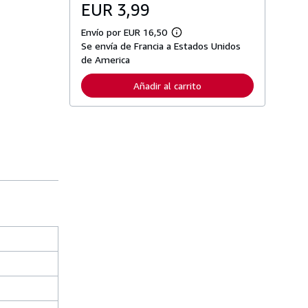
EUR 3,99
Envío por EUR 16,50
M
Se envía de Francia a Estados Unidos
á
s
de America
i
n
Añadir al carrito
f
o
r
m
a
c
i
ó
n
s
o
b
r
e
l
a
s
t
a
r
i
f