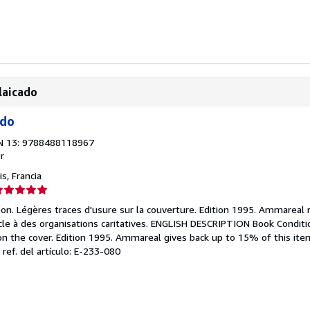
laicado
ado
N 13: 9788488118967
r
s, Francia
lificación
el
bon. Légères traces d'usure sur la couverture. Edition 1995. Ammareal 
endedor:
cle à des organisations caritatives. ENGLISH DESCRIPTION Book Conditi
on the cover. Edition 1995. Ammareal gives back up to 15% of this item
e
 ref. del artículo: E-233-080
strellas