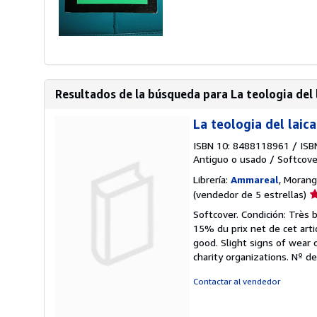
Resultados de la búsqueda para La teologia del 
La teologia del laic
ISBN 10: 8488118961
/
ISB
Antiguo o usado
/
Softcove
Librería:
Ammareal
, Morangi
Ca
(vendedor de 5 estrellas)
d
Softcover. Condición: Très 
v
15% du prix net de cet arti
5
good. Slight signs of wear 
d
charity organizations.
Nº de
5
e
Contactar al vendedor