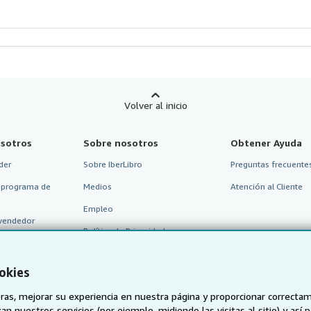
Volver al inicio
sotros
Sobre nosotros
Obtener Ayuda
der
Sobre IberLibro
Preguntas frecuentes
 programa de
Medios
Atención al Cliente
Empleo
vendedor
Política de Privacidad
Preferencias de cookies
okies
Aviso de cookies
as, mejorar su experiencia en nuestra página y proporcionar correcta
Accesibilidad
n nuestros servicios (por ejemplo, midiendo las visitas al sitio) y así 