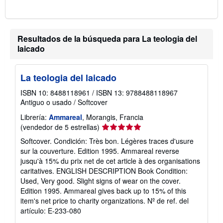
o
Resultados de la búsqueda para La teologia del
laicado
La teologia del laicado
ISBN 10: 8488118961
/
ISBN 13: 9788488118967
Antiguo o usado
/
Softcover
Librería:
Ammareal
, Morangis, Francia
Calificación
(vendedor de 5 estrellas)
del
Softcover. Condición: Très bon. Légères traces d'usure
vendedor:
sur la couverture. Edition 1995. Ammareal reverse
5
jusqu'à 15% du prix net de cet article à des organisations
de
caritatives. ENGLISH DESCRIPTION Book Condition:
5
Used, Very good. Slight signs of wear on the cover.
estrellas
Edition 1995. Ammareal gives back up to 15% of this
item's net price to charity organizations.
Nº de ref. del
artículo: E-233-080