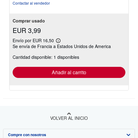
Contactar al vendedor
Comprar usado
EUR 3,99
Envío por EUR 16,50
Más
Se envía de Francia a Estados Unidos de America
información
sobre
Cantidad disponible: 1 disponibles
las
tarifas
de
envío
Añadir al carrito
VOLVER AL INICIO
Compre con nosotros