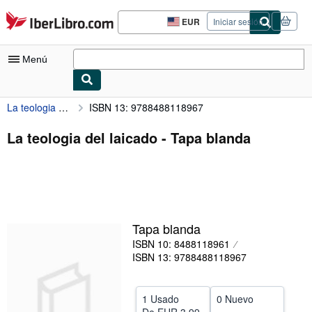
Pasar al contenido principal
IberLibro.com
EUR
Iniciar sesión
Preferencias
de
compra
Menú
del
sitio.
La teologia del laicado
ISBN 13: 9788488118967
Mi cuenta
Consultar mis pedidos
La teologia del laicado - Tapa blanda
Búsqueda avanzada
Colecciones
Libros antiguos
Tapa blanda
Arte y coleccionismo
ISBN 10: 8488118961
Vendedores
ISBN 13: 9788488118967
Comenzar a vender
1 Usado
0 Nuevo
Ayuda