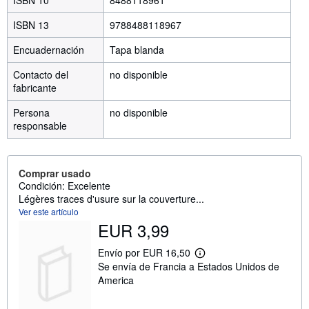
ISBN 10
8488118961
ISBN 13
9788488118967
Encuadernación
Tapa blanda
Contacto del
no disponible
fabricante
Persona
no disponible
responsable
Comprar usado
Condición: Excelente
Légères traces d'usure sur la couverture...
Ver este artículo
EUR 3,99
Envío por EUR 16,50
M
Se envía de Francia a Estados Unidos de
á
s
America
i
n