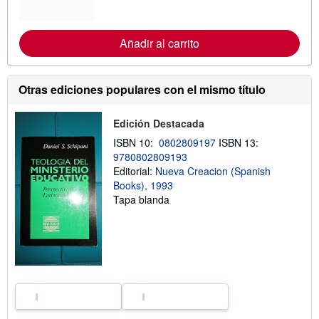
f
o
r
m
Añadir al carrito
a
c
i
ó
n
Otras ediciones populares con el mismo título
s
o
b
Edición Destacada
r
e
ISBN 10:
0802809197
ISBN 13:
l
9780802809193
a
Editorial:
Nueva Creacion (Spanish
s
t
Books), 1993
a
Tapa blanda
r
i
f
a
s
d
e
e
n
v
í