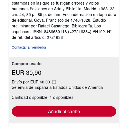
de
estampas en las que se fustigan errores y vicios
5
humanos Ediciones de Arte y Bibliofilia. Madrid. 1988. 33
estrellas
cm. 44, 85 p., 85 p. de lám. Encuadernación en tapa dura
de editorial. Goya, Francisco de 1746-1828. Estudio
preliminar por Rafael Casariego. Bibliografía. Los
caprichos . ISBN: 8486630118 (=2721638=) PH192.
Nº
de ref. del artículo: 2721638
Contactar al vendedor
Comprar usado
EUR 30,90
Envío por EUR 40,00
Más
Se envía de España a Estados Unidos de America
información
sobre
Cantidad disponible: 1 disponibles
las
tarifas
de
envío
Añadir al carrito