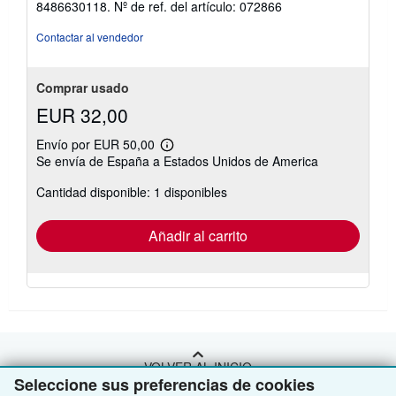
8486630118.
Nº de ref. del artículo: 072866
Contactar al vendedor
Comprar usado
EUR 32,00
Envío por EUR 50,00
Más
Se envía de España a Estados Unidos de America
información
sobre
Cantidad disponible: 1 disponibles
las
tarifas
de
envío
Añadir al carrito
VOLVER AL INICIO
Seleccione sus preferencias de cookies