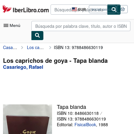
Pasar al contenido principal
IberLibro.com
EUR
Iniciar sesión
Preferencias
de
compra
Menú
del
sitio.
Casariego, Rafael
Los caprichos de goya
ISBN 13: 9788486630119
Mi cuenta
Consultar mis pedidos
Los caprichos de goya - Tapa blanda
Casariego, Rafael
Búsqueda avanzada
Colecciones
Libros antiguos
Arte y coleccionismo
Tapa blanda
Vendedores
ISBN 10: 8486630118
ISBN 13: 9788486630119
Comenzar a vender
Editorial:
FisicalBook
,
1988
Ayuda