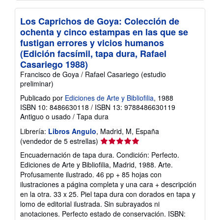
Los Caprichos de Goya: Colección de
ochenta y cinco estampas en las que se
fustigan errores y vicios humanos
(Edición facsímil, tapa dura, Rafael
Casariego 1988)
Francisco de Goya / Rafael Casariego (estudio
preliminar)
Publicado por
Ediciones de Arte y Bibliofilia
, 1988
ISBN 10: 8486630118
/
ISBN 13: 9788486630119
Antiguo o usado
/
Tapa dura
Librería:
Libros Angulo
, Madrid, M, España
Calificación
(vendedor de 5 estrellas)
del
Encuadernación de tapa dura. Condición: Perfecto.
vendedor:
Ediciones de Arte y Bibliofilia, Madrid, 1988. Arte.
5
Profusamente ilustrado. 46 pp + 85 hojas con
de
ilustraciones a página completa y una cara + descripción
5
en la otra. 33 x 25. Piel tapa dura con dorados en tapa y
estrellas
lomo de editorial ilustrada. Sin subrayados ni
anotaciones. Perfecto estado de conservación. ISBN: