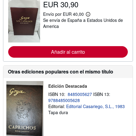
EUR 30,90
Envío por EUR 40,00
M
Se envía de España a Estados Unidos de
á
s
America
i
n
f
o
r
Añadir al carrito
m
a
c
i
Otras ediciones populares con el mismo título
ó
n
s
o
Edición Destacada
b
ISBN 10:
8485005627
ISBN 13:
r
e
9788485005628
l
Editorial:
Editorial Casariego, S.L., 1983
a
Tapa dura
s
t
a
r
i
f