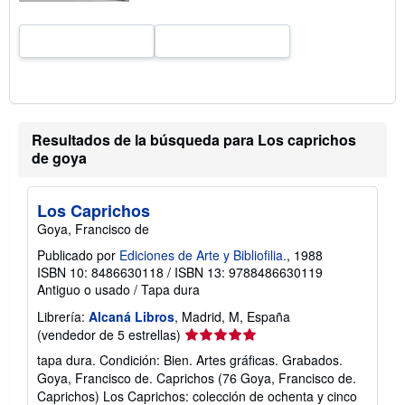
a
s
d
e
e
n
v
í
o
Resultados de la búsqueda para Los caprichos
de goya
Los Caprichos
Goya, Francisco de
Publicado por
Ediciones de Arte y Bibliofilia.
, 1988
ISBN 10: 8486630118
/
ISBN 13: 9788486630119
Antiguo o usado
/
Tapa dura
Librería:
Alcaná Libros
, Madrid, M, España
Calificación
(vendedor de 5 estrellas)
del
tapa dura. Condición: Bien. Artes gráficas. Grabados.
vendedor:
Goya, Francisco de. Caprichos (76 Goya, Francisco de.
5
Caprichos) Los Caprichos: colección de ochenta y cinco