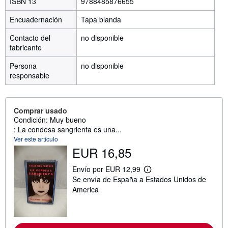
ISBN 13
9788485876655
Encuadernación
Tapa blanda
Contacto del
no disponible
fabricante
Persona
no disponible
responsable
Comprar usado
Condición: Muy bueno
: La condesa sangrienta es una...
Ver este artículo
EUR 16,85
Envío por EUR 12,99
M
Se envía de España a Estados Unidos de
á
s
America
i
n
f
o
r