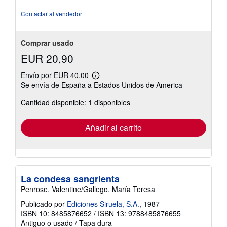
Contactar al vendedor
Comprar usado
EUR 20,90
Envío por EUR 40,00
Más
Se envía de España a Estados Unidos de America
información
sobre
Cantidad disponible: 1 disponibles
las
tarifas
de
envío
Añadir al carrito
La condesa sangrienta
Penrose, Valentine/Gallego, María Teresa
Publicado por
Ediciones Siruela, S.A.
, 1987
ISBN 10: 8485876652
/
ISBN 13: 9788485876655
Antiguo o usado
/
Tapa dura