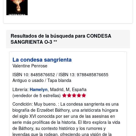
Resultados de la búsqueda para CONDESA
SANGRIENTA O-3 **
La condesa sangrienta
Valentine Penrose
ISBN 10: 8485876652
/
ISBN 13: 9788485876655
Antiguo o usado
/
Tapa blanda
Librería:
Hamelyn
, Madrid, M, España
Calificación
(vendedor de 5 estrellas)
del
Condición: Muy bueno. : La condesa sangrienta es una
vendedor:
biografía de Erzsébet Báthory, una aristócrata húngara
5
del siglo XVI conocida por ser una de las asesinas en
de
serie más prolíficas de la historia. El libro explora la vida
5
de Báthory, su contexto histórico y los rumores y
estrellas
leyendas que la rodean, ofreciendo una visión de la