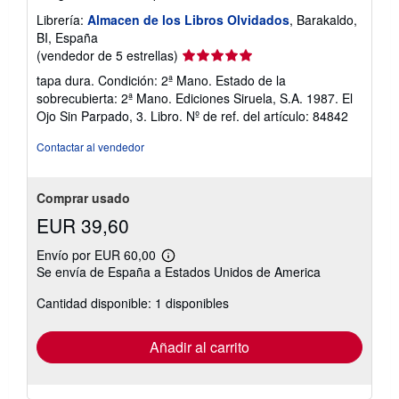
Librería:
Almacen de los Libros Olvidados
, Barakaldo,
BI, España
Calificación
(vendedor de 5 estrellas)
del
tapa dura. Condición: 2ª Mano. Estado de la
vendedor:
sobrecubierta: 2ª Mano. Ediciones Siruela, S.A. 1987. El
5
Ojo Sin Parpado, 3. Libro.
Nº de ref. del artículo: 84842
de
5
Contactar al vendedor
estrellas
Comprar usado
EUR 39,60
Envío por EUR 60,00
Más
Se envía de España a Estados Unidos de America
información
sobre
Cantidad disponible: 1 disponibles
las
tarifas
de
envío
Añadir al carrito