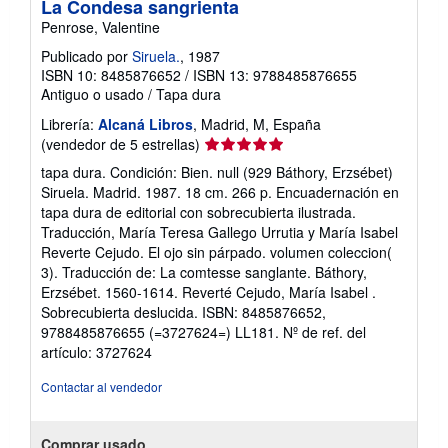
La Condesa sangrienta
Penrose, Valentine
Publicado por
Siruela.
, 1987
ISBN 10: 8485876652
/
ISBN 13: 9788485876655
Antiguo o usado
/
Tapa dura
Librería:
Alcaná Libros
, Madrid, M, España
Calificación
(vendedor de 5 estrellas)
del
tapa dura. Condición: Bien. null (929 Báthory, Erzsébet)
vendedor:
Siruela. Madrid. 1987. 18 cm. 266 p. Encuadernación en
5
tapa dura de editorial con sobrecubierta ilustrada.
de
Traducción, María Teresa Gallego Urrutia y María Isabel
5
Reverte Cejudo. El ojo sin párpado. volumen coleccion(
estrellas
3). Traducción de: La comtesse sanglante. Báthory,
Erzsébet. 1560-1614. Reverté Cejudo, María Isabel .
Sobrecubierta deslucida. ISBN: 8485876652,
9788485876655 (=3727624=) LL181.
Nº de ref. del
artículo: 3727624
Contactar al vendedor
Comprar usado