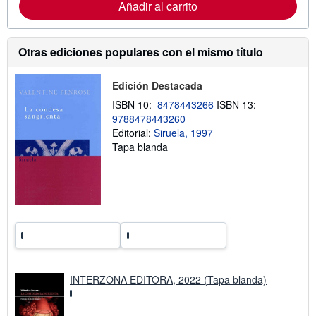
Añadir al carrito
m
a
c
i
Otras ediciones populares con el mismo título
ó
n
s
o
Edición Destacada
b
ISBN 10:
8478443266
ISBN 13:
r
e
9788478443260
l
Editorial:
Siruela, 1997
a
Tapa blanda
s
t
a
r
i
f
a
s
d
e
e
n
v
INTERZONA EDITORA, 2022 (Tapa blanda)
í
o