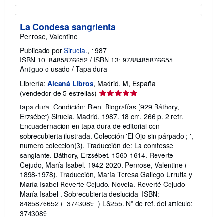
La Condesa sangrienta
Penrose, Valentine
Publicado por
Siruela.
, 1987
ISBN 10: 8485876652
/
ISBN 13: 9788485876655
Antiguo o usado
/
Tapa dura
Librería:
Alcaná Libros
, Madrid, M, España
Calificación
(vendedor de 5 estrellas)
del
tapa dura. Condición: Bien. Biografías (929 Báthory,
vendedor:
Erzsébet) Siruela. Madrid. 1987. 18 cm. 266 p. 2 retr.
5
Encuadernación en tapa dura de editorial con
de
sobrecubierta ilustrada. Colección 'El Ojo sin párpado ; ',
5
numero coleccion(3). Traducción de: La comtesse
estrellas
sanglante. Báthory, Erzsébet. 1560-1614. Reverte
Cejudo, María Isabel. 1942-2020. Penrose, Valentine (
1898-1978). Traducción, María Teresa Gallego Urrutia y
María Isabel Reverte Cejudo. Novela. Reverté Cejudo,
María Isabel . Sobrecubierta deslucida. ISBN:
8485876652 (=3743089=) LS255.
Nº de ref. del artículo:
3743089