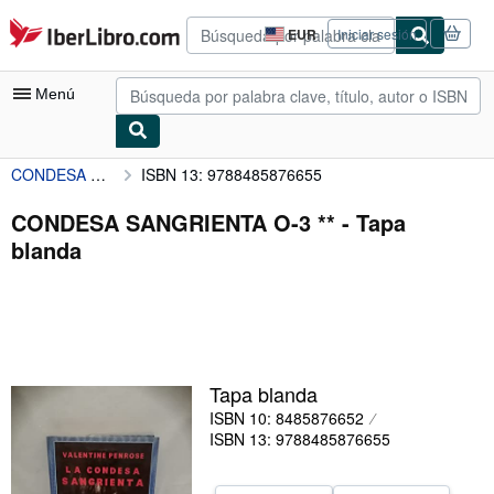
Pasar al contenido principal
IberLibro.com
EUR
Iniciar sesión
Preferencias
de
compra
Menú
del
sitio.
CONDESA SANGRIENTA O-3 **
ISBN 13: 9788485876655
Mi cuenta
Consultar mis pedidos
CONDESA SANGRIENTA O-3 ** - Tapa
blanda
Búsqueda avanzada
Colecciones
Libros antiguos
Arte y coleccionismo
Tapa blanda
Vendedores
ISBN 10: 8485876652
ISBN 13: 9788485876655
Comenzar a vender
Ayuda