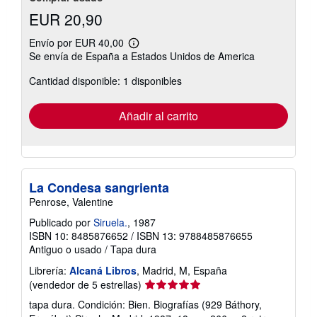
EUR 20,90
Envío por EUR 40,00
Más
Se envía de España a Estados Unidos de America
información
sobre
Cantidad disponible: 1 disponibles
las
tarifas
de
envío
Añadir al carrito
La Condesa sangrienta
Penrose, Valentine
Publicado por
Siruela.
, 1987
ISBN 10: 8485876652
/
ISBN 13: 9788485876655
Antiguo o usado
/
Tapa dura
Librería:
Alcaná Libros
, Madrid, M, España
Calificación
(vendedor de 5 estrellas)
del
tapa dura. Condición: Bien. Biografías (929 Báthory,
vendedor: