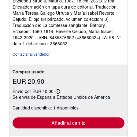
Erzsébet) Siruela. Madrid. 1987. 18 cm. 266 p. 2 retr.
5
Encuadernación en tapa dura de editorial. Traducción,
de
María Teresa Gallego Urrutia y María Isabel Reverte
5
Cejudo. El ojo sin párpado. volumen coleccion( 3).
estrellas
Traducción de: La comtesse sanglante. Báthory,
Erzsébet. 1560-1614. Reverte Cejudo, María Isabel.
1942-2020 . ISBN: 8485876652 (=3666052=) LA198.
Nº
de ref. del artículo: 3666052
Contactar al vendedor
Comprar usado
EUR 20,90
Envío por EUR 40,00
Más
Se envía de España a Estados Unidos de America
información
sobre
Cantidad disponible: 1 disponibles
las
tarifas
de
envío
Añadir al carrito