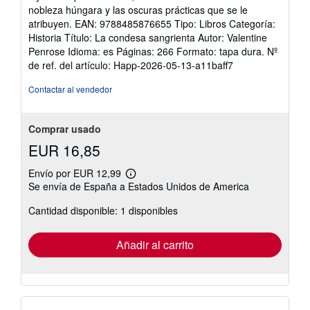
nobleza húngara y las oscuras prácticas que se le
atribuyen. EAN: 9788485876655 Tipo: Libros Categoría:
Historia Título: La condesa sangrienta Autor: Valentine
Penrose Idioma: es Páginas: 266 Formato: tapa dura.
Nº
de ref. del artículo: Happ-2026-05-13-a11baff7
Contactar al vendedor
Comprar usado
EUR 16,85
Envío por EUR 12,99
Más
Se envía de España a Estados Unidos de America
información
sobre
Cantidad disponible: 1 disponibles
las
tarifas
de
envío
Añadir al carrito