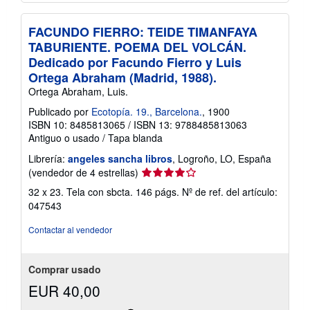
FACUNDO FIERRO: TEIDE TIMANFAYA
TABURIENTE. POEMA DEL VOLCÁN.
Dedicado por Facundo Fierro y Luis
Ortega Abraham (Madrid, 1988).
Ortega Abraham, Luis.
Publicado por
Ecotopía. 19., Barcelona.
, 1900
ISBN 10: 8485813065
/
ISBN 13: 9788485813063
Antiguo o usado
/
Tapa blanda
Librería:
angeles sancha libros
, Logroño, LO, España
Calificación
(vendedor de 4 estrellas)
del
32 x 23. Tela con sbcta. 146 págs.
Nº de ref. del artículo:
vendedor:
047543
4
de
Contactar al vendedor
5
estrellas
Comprar usado
EUR 40,00