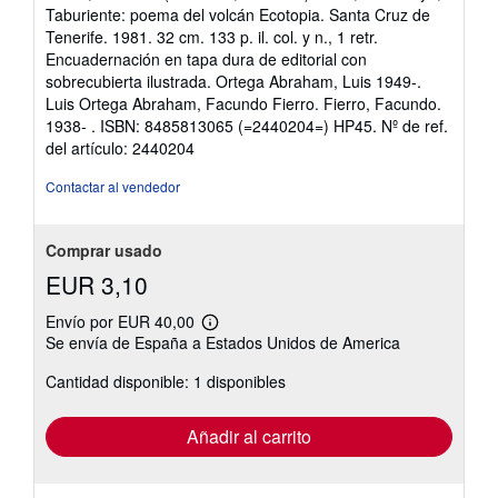
5
Taburiente: poema del volcán Ecotopia. Santa Cruz de
estrellas
Tenerife. 1981. 32 cm. 133 p. il. col. y n., 1 retr.
Encuadernación en tapa dura de editorial con
sobrecubierta ilustrada. Ortega Abraham, Luis 1949-.
Luis Ortega Abraham, Facundo Fierro. Fierro, Facundo.
1938- . ISBN: 8485813065 (=2440204=) HP45.
Nº de ref.
del artículo: 2440204
Contactar al vendedor
Comprar usado
EUR 3,10
Envío por EUR 40,00
Más
Se envía de España a Estados Unidos de America
información
sobre
Cantidad disponible: 1 disponibles
las
tarifas
de
envío
Añadir al carrito