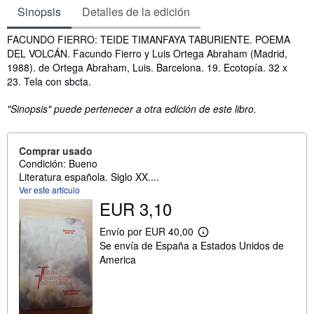
Sinopsis
Detalles de la edición
Sinopsis
FACUNDO FIERRO: TEIDE TIMANFAYA TABURIENTE. POEMA
DEL VOLCÁN. Facundo Fierro y Luis Ortega Abraham (Madrid,
1988). de Ortega Abraham, Luis. Barcelona. 19. Ecotopía. 32 x
23. Tela con sbcta.
"Sinopsis" puede pertenecer a otra edición de este libro.
Comprar usado
Condición: Bueno
Literatura española. Siglo XX....
Ver este artículo
EUR 3,10
Envío por EUR 40,00
M
Se envía de España a Estados Unidos de
á
s
America
i
n
f
o
r