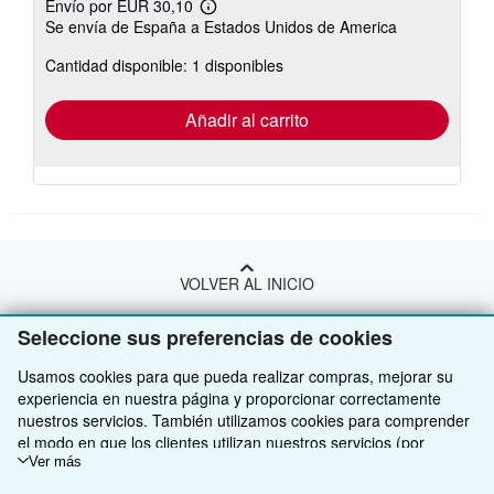
Envío por EUR 30,10
Más
Se envía de España a Estados Unidos de America
información
sobre
Cantidad disponible: 1 disponibles
las
tarifas
de
envío
Añadir al carrito
VOLVER AL INICIO
Seleccione sus preferencias de cookies
Compre con nosotros
Usamos cookies para que pueda realizar compras, mejorar su
Venda con nosotros
Búsqueda avanzada
experiencia en nuestra página y proporcionar correctamente
nuestros servicios. También utilizamos cookies para comprender
Sobre nosotros
Colecciones
Comenzar a vender
el modo en que los clientes utilizan nuestros servicios (por
ejemplo, midiendo las visitas al sitio) y así poder realizar mejoras.
Ver más
Obtener Ayuda
Mi cuenta
Únase a nuestro programa de afiliados
Sobre IberLibro
Si está de acuerdo, también utilizaremos cookies de terceros