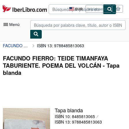
Pasar al contenido principal
IberLibro.com
EUR
Iniciar sesión
Preferencias
de
compra
Menú
del
sitio.
FACUNDO FIERRO: TEIDE TIMANFAYA TABURIENTE. POEMA DEL VOLCÁN
ISBN 13: 9788485813063
Mi cuenta
Consultar mis pedidos
FACUNDO FIERRO: TEIDE TIMANFAYA
TABURIENTE. POEMA DEL VOLCÁN - Tapa
Búsqueda avanzada
blanda
Colecciones
Libros antiguos
Arte y coleccionismo
Vendedores
Tapa blanda
ISBN 10: 8485813065
Comenzar a vender
ISBN 13: 9788485813063
Ayuda