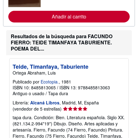
m
a
c
Añadir al carrito
i
ó
n
s
Resultados de la búsqueda para FACUNDO
o
b
FIERRO: TEIDE TIMANFAYA TABURIENTE.
r
POEMA DEL...
e
l
a
s
Teide, Timanfaya, Taburiente
t
Ortega Abraham, Luis
a
r
Publicado por
Ecotopia.
, 1981
i
f
ISBN 10: 8485813065
/
ISBN 13: 9788485813063
a
Antiguo o usado
/
Tapa dura
s
d
Librería:
Alcaná Libros
, Madrid, M, España
e
Calificación
(vendedor de 5 estrellas)
e
n
del
tapa dura. Condición: Bien. Literatura española. Siglo XX.
v
vendedor:
(821.134.2-994"19") Dibujo. Diseño. Artes aplicadas y
í
5
o
artesanía. Fierro, Facundo (74 Fierro, Facundo) Pintura.
de
Fierro, Facundo (75 Fierro, Facundo) Teide, Timanfaya,