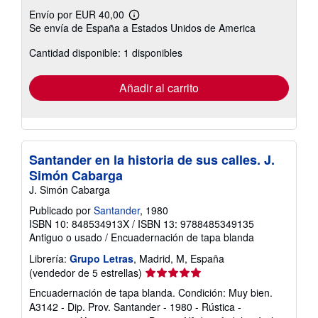
Envío por EUR 40,00
Más
Se envía de España a Estados Unidos de America
información
sobre
Cantidad disponible: 1 disponibles
las
tarifas
de
envío
Añadir al carrito
Santander en la historia de sus calles. J.
Simón Cabarga
J. Simón Cabarga
Publicado por
Santander
, 1980
ISBN 10: 848534913X
/
ISBN 13: 9788485349135
Antiguo o usado
/
Encuadernación de tapa blanda
Librería:
Grupo Letras
, Madrid, M, España
Calificación
(vendedor de 5 estrellas)
del
Encuadernación de tapa blanda. Condición: Muy bien.
vendedor:
A3142 - Dip. Prov. Santander - 1980 - Rústica -
5