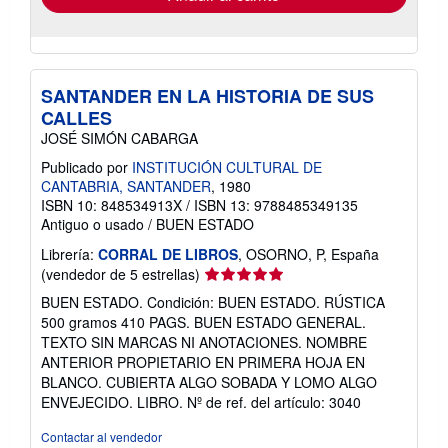
SANTANDER EN LA HISTORIA DE SUS
CALLES
JOSÉ SIMÓN CABARGA
Publicado por
INSTITUCIÓN CULTURAL DE
CANTABRIA, SANTANDER
, 1980
ISBN 10: 848534913X
/
ISBN 13: 9788485349135
Antiguo o usado
/
BUEN ESTADO
Librería:
CORRAL DE LIBROS
, OSORNO, P, España
Calificación
(vendedor de 5 estrellas)
del
BUEN ESTADO. Condición: BUEN ESTADO. RÚSTICA
vendedor:
500 gramos 410 PAGS. BUEN ESTADO GENERAL.
5
TEXTO SIN MARCAS NI ANOTACIONES. NOMBRE
de
ANTERIOR PROPIETARIO EN PRIMERA HOJA EN
5
BLANCO. CUBIERTA ALGO SOBADA Y LOMO ALGO
estrellas
ENVEJECIDO. LIBRO.
Nº de ref. del artículo: 3040
Contactar al vendedor