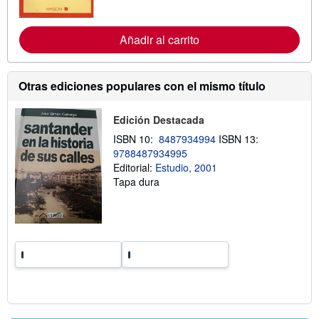
o
r
m
Añadir al carrito
a
c
i
ó
n
Otras ediciones populares con el mismo título
s
o
b
Edición Destacada
r
e
ISBN 10:
8487934994
ISBN 13:
l
9788487934995
a
Editorial:
Estudio, 2001
s
t
Tapa dura
a
r
i
f
a
s
d
e
e
n
v
í
o