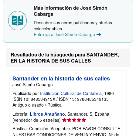
Más información de José Simón
Cabarga
Descubre sus obras publicadas y ofertas
coleccionables.
Entra ya a José Simón Cabarga
Resultados de la búsqueda para SANTANDER,
EN LA HISTORIA DE SUS CALLES
Santander en la historia de sus calles
José Simón Cabarga
Publicado por
Institución Cultural de Cantabria
, 1980
ISBN 10: 848534913X
/
ISBN 13: 9788485349135
Antiguo o usado
/
Rústica
Librería:
Libros Antuñano
, Santander, S, España
Calificación
(vendedor de 5 estrellas)
del
Rústica. Condición: Aceptable. POR FAVOR CONSULTE
vendedor:
NUESTRAS CONDICIONES DE VENTA Y ENVIO.
Nº de