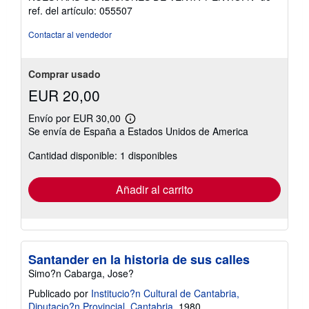
5
ref. del artículo: 055507
de
5
Contactar al vendedor
estrellas
Comprar usado
EUR 20,00
Envío por EUR 30,00
Más
Se envía de España a Estados Unidos de America
información
sobre
Cantidad disponible: 1 disponibles
las
tarifas
de
envío
Añadir al carrito
Santander en la historia de sus calles
Simo?n Cabarga, Jose?
Publicado por
Institucio?n Cultural de Cantabria,
Diputacio?n Provincial, Cantabria
, 1980