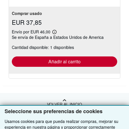
Comprar usado
EUR 37,85
Envío por EUR 46,00
Más
Se envía de España a Estados Unidos de America
información
sobre
Cantidad disponible: 1 disponibles
las
tarifas
de
envío
Añadir al carrito
VOLVER AL INICIO
Seleccione sus preferencias de cookies
Compre con nosotros
Usamos cookies para que pueda realizar compras, mejorar su
experiencia en nuestra página y proporcionar correctamente