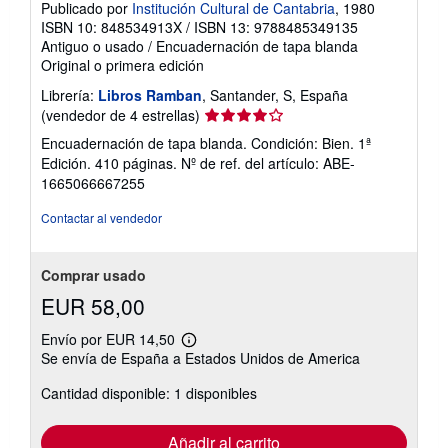
Publicado por
Institución Cultural de Cantabria
, 1980
ISBN 10: 848534913X
/
ISBN 13: 9788485349135
Antiguo o usado
/
Encuadernación de tapa blanda
Original o primera edición
Librería:
Libros Ramban
, Santander, S, España
Calificación
(vendedor de 4 estrellas)
del
Encuadernación de tapa blanda. Condición: Bien. 1ª
vendedor:
Edición. 410 páginas.
Nº de ref. del artículo: ABE-
4
1665066667255
de
5
Contactar al vendedor
estrellas
Comprar usado
EUR 58,00
Envío por EUR 14,50
Más
Se envía de España a Estados Unidos de America
información
sobre
Cantidad disponible: 1 disponibles
las
tarifas
de
envío
Añadir al carrito