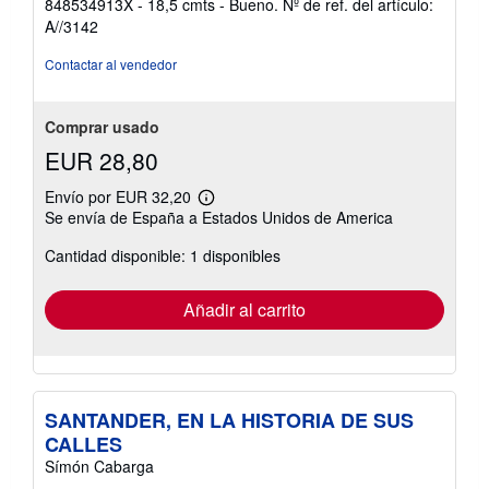
848534913X - 18,5 cmts - Bueno.
Nº de ref. del artículo:
de
A//3142
5
estrellas
Contactar al vendedor
Comprar usado
EUR 28,80
Envío por EUR 32,20
Más
Se envía de España a Estados Unidos de America
información
sobre
Cantidad disponible: 1 disponibles
las
tarifas
de
envío
Añadir al carrito
SANTANDER, EN LA HISTORIA DE SUS
CALLES
Símón Cabarga