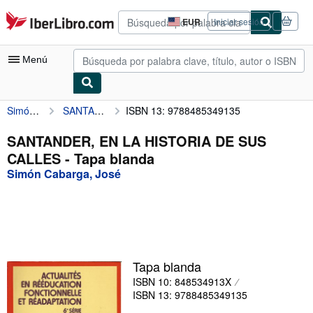
Pasar al contenido principal
IberLibro.com
EUR
Iniciar sesión
Preferencias
de
compra
Menú
del
sitio.
Simón Cabarga, José
SANTANDER, EN LA HISTORIA DE SUS CALLES
ISBN 13: 9788485349135
Mi cuenta
Consultar mis pedidos
SANTANDER, EN LA HISTORIA DE SUS
CALLES - Tapa blanda
Búsqueda avanzada
Simón Cabarga, José
Colecciones
Libros antiguos
Arte y coleccionismo
Vendedores
Tapa blanda
ISBN 10: 848534913X
Comenzar a vender
ISBN 13: 9788485349135
Ayuda