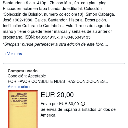
Sinopsis
Santander. 19 cm. 410p., 7h. con lám., 2h. con plan. pleg.
Encuadernación en tapa blanda de editorial. Colección
'Colección de Bolsillo', numero coleccion(10). Simón Cabarga,
José 1902-1980. Calles. Santander. Historia. Descripción.
Institución Cultural de Cantabria .. Este libro es de segunda
mano y tiene o puede tener marcas y señales de su anterior
propietario. ISBN: 848534913x, 9788485349135
"Sinopsis" puede pertenecer a otra edición de este libro.
...
Ver más
Comprar usado
Condición: Aceptable
POR FAVOR CONSULTE NUESTRAS CONDICIONES...
Ver este artículo
EUR 20,00
Envío por EUR 30,00
M
Se envía de España a Estados Unidos de
á
s
America
i
n
f