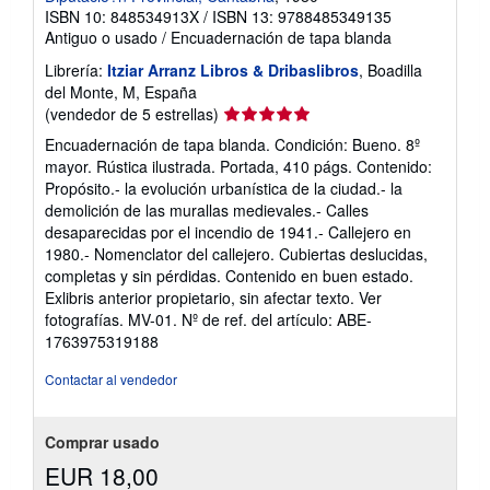
ISBN 10: 848534913X
/
ISBN 13: 9788485349135
Antiguo o usado
/
Encuadernación de tapa blanda
Librería:
Itziar Arranz Libros & Dribaslibros
, Boadilla
del Monte, M, España
Calificación
(vendedor de 5 estrellas)
del
Encuadernación de tapa blanda. Condición: Bueno. 8º
vendedor:
mayor. Rústica ilustrada. Portada, 410 págs. Contenido:
5
Propósito.- la evolución urbanística de la ciudad.- la
de
demolición de las murallas medievales.- Calles
5
desaparecidas por el incendio de 1941.- Callejero en
estrellas
1980.- Nomenclator del callejero. Cubiertas deslucidas,
completas y sin pérdidas. Contenido en buen estado.
Exlibris anterior propietario, sin afectar texto. Ver
fotografías. MV-01.
Nº de ref. del artículo: ABE-
1763975319188
Contactar al vendedor
Comprar usado
EUR 18,00