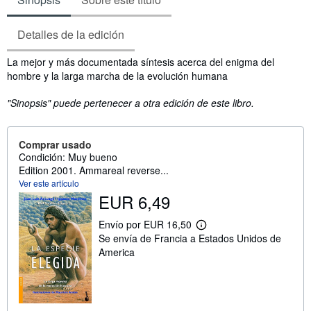
Detalles de la edición
Sinopsis
La mejor y más documentada síntesis acerca del enigma del
hombre y la larga marcha de la evolución humana
"Sinopsis" puede pertenecer a otra edición de este libro.
Comprar usado
Condición: Muy bueno
Edition 2001. Ammareal reverse...
Ver este artículo
EUR 6,49
Envío por EUR 16,50
M
Se envía de Francia a Estados Unidos de
á
s
America
i
n
f
o
r