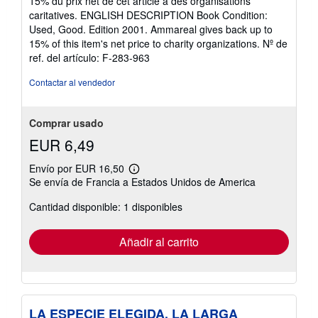
15% du prix net de cet article à des organisations
5
caritatives. ENGLISH DESCRIPTION Book Condition:
de
Used, Good. Edition 2001. Ammareal gives back up to
5
15% of this item's net price to charity organizations.
Nº de
estrellas
ref. del artículo: F-283-963
Contactar al vendedor
Comprar usado
EUR 6,49
Envío por EUR 16,50
Más
Se envía de Francia a Estados Unidos de America
información
sobre
Cantidad disponible: 1 disponibles
las
tarifas
de
envío
Añadir al carrito
LA ESPECIE ELEGIDA. LA LARGA