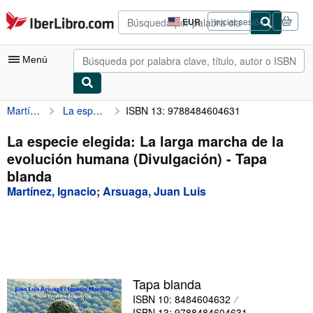
Pasar al contenido principal
IberLibro.com
EUR
Iniciar sesión
Preferencias
de
compra
Menú
del
sitio.
Martínez, Ignacio
La especie elegida: La larga marcha de la evolución humana (Divulgación)
ISBN 13: 9788484604631
Mi cuenta
Consultar mis pedidos
La especie elegida: La larga marcha de la
evolución humana (Divulgación) - Tapa
Búsqueda avanzada
blanda
Colecciones
Martínez, Ignacio
;
Arsuaga, Juan Luis
Libros antiguos
Arte y coleccionismo
Vendedores
Tapa blanda
Comenzar a vender
ISBN 10: 8484604632
Ayuda
ISBN 13: 9788484604631