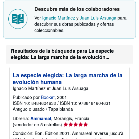
Descubre más de los colaboradores
Ver
Ignacio Martínez
y
Juan Luis Arsuaga
para
descubrir sus obras publicadas y ofertas
coleccionables.
Resultados de la búsqueda para La especie
elegida: La larga marcha de la evolución...
La especie elegida: La larga marcha de la
evolución humana
Ignacio Martínez et Juan Luis Arsuaga
Publicado por
Booket
, 2001
ISBN 10: 8484604632
/
ISBN 13: 9788484604631
Antiguo o usado
/
Tapa blanda
Librería:
Ammareal
, Morangis, Francia
Calificación
(vendedor de 5 estrellas)
del
Condición: Bon. Edition 2001. Ammareal reverse jusqu'à
vendedor: