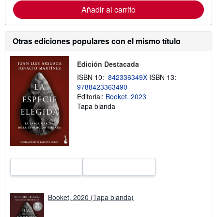
m
Añadir al carrito
a
c
i
ó
n
Otras ediciones populares con el mismo título
s
o
b
Edición Destacada
r
e
ISBN 10:
842336349X
ISBN 13:
l
9788423363490
a
s
Editorial:
Booket, 2023
t
Tapa blanda
a
r
i
f
a
s
d
e
e
n
v
í
Booket, 2020 (Tapa blanda)
o