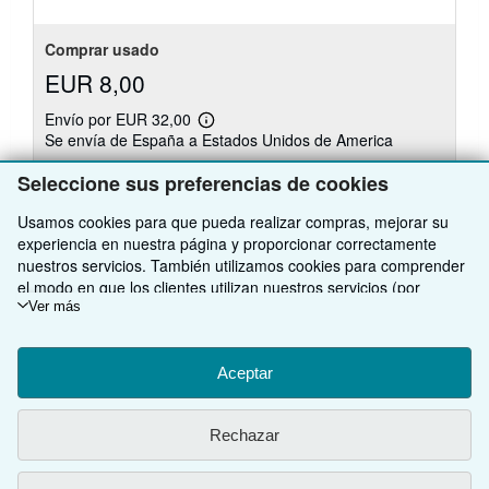
Comprar usado
EUR 8,00
Envío por EUR 32,00
Más
Se envía de España a Estados Unidos de America
información
sobre
Cantidad disponible: 1 disponibles
las
Seleccione sus preferencias de cookies
tarifas
de
Usamos cookies para que pueda realizar compras, mejorar su
envío
Añadir al carrito
experiencia en nuestra página y proporcionar correctamente
nuestros servicios. También utilizamos cookies para comprender
el modo en que los clientes utilizan nuestros servicios (por
ejemplo, midiendo las visitas al sitio) y así poder realizar mejoras.
Ver más
Si está de acuerdo, también utilizaremos cookies de terceros
para mostrar contenido relevante en los anuncios y medir el
rendimiento de los mismos. Elija Rechazar si noestá de acuerdo
Aceptar
VOLVER AL INICIO
o Personalizar para obtener más información. Puede cambiar sus
opciones en cualquier momento visitando las
Preferencias de
Rechazar
cookies
Para saber más sobre cómo se utilizan las cookies, visite
Compre con nosotros
nuestro
Aviso de cookies.
Para saber más sobre cómo usa
IberLibro.com su información personal, visite nuestro
Aviso de