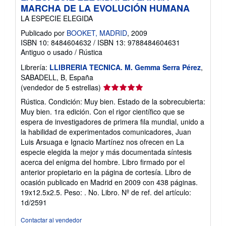
MARCHA DE LA EVOLUCIÓN HUMANA
LA ESPECIE ELEGIDA
Publicado por
BOOKET, MADRID
, 2009
ISBN 10: 8484604632
/
ISBN 13: 9788484604631
Antiguo o usado
/
Rústica
Librería:
LLIBRERIA TECNICA. M. Gemma Serra Pérez
,
SABADELL, B, España
Calificación
(vendedor de 5 estrellas)
del
Rústica. Condición: Muy bien. Estado de la sobrecubierta:
vendedor:
Muy bien. 1ra edición. Con el rigor científico que se
5
espera de investigadores de primera fila mundial, unido a
de
la habilidad de experimentados comunicadores, Juan
5
Luis Arsuaga e Ignacio Martínez nos ofrecen en La
estrellas
especie elegida la mejor y más documentada síntesis
acerca del enigma del hombre. Libro firmado por el
anterior propietario en la página de cortesía. Libro de
ocasión publicado en Madrid en 2009 con 438 páginas.
19x12.5x2.5. Peso: . No. Libro.
Nº de ref. del artículo:
1d/2591
Contactar al vendedor