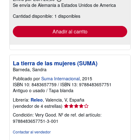
Más
Se envía de Alemania a Estados Unidos de America
información
sobre
Cantidad disponible: 1 disponibles
las
tarifas
de
envío
Añadir al carrito
La tierra de las mujeres (SUMA)
Barneda, Sandra
Publicado por
Suma Internacional
, 2015
ISBN 10: 8483657759
/
ISBN 13: 9788483657751
Antiguo o usado
/
Tapa blanda
Librería:
Releo
, Valencia, V, España
Calificación
(vendedor de 4 estrellas)
del
Condición: Very Good.
Nº de ref. del artículo:
vendedor:
9788483657751-3-001
4
de
Contactar al vendedor
5