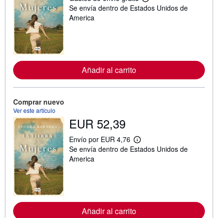
M
Se envía dentro de Estados Unidos de
á
s
America
i
n
f
o
r
m
a
Añadir al carrito
c
i
ó
n
Comprar nuevo
s
Ver este artículo
o
b
EUR 52,39
r
e
Envío por EUR 4,76
l
M
a
Se envía dentro de Estados Unidos de
á
s
s
America
t
i
a
n
r
f
i
o
f
r
a
m
s
a
Añadir al carrito
d
c