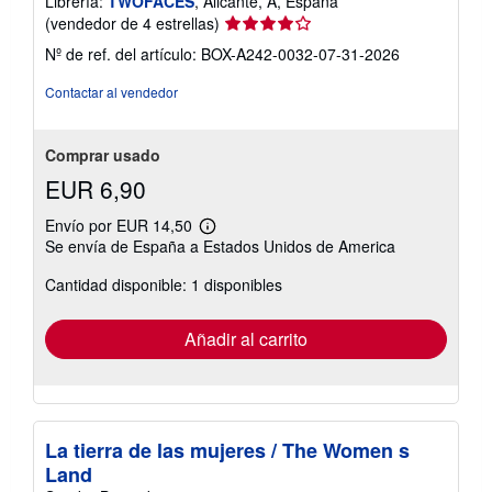
Librería:
TWOFACES
, Alicante, A, España
Calificación
(vendedor de 4 estrellas)
del
Nº de ref. del artículo: BOX-A242-0032-07-31-2026
vendedor:
4
Contactar al vendedor
de
5
estrellas
Comprar usado
EUR 6,90
Envío por EUR 14,50
Más
Se envía de España a Estados Unidos de America
información
sobre
Cantidad disponible: 1 disponibles
las
tarifas
de
envío
Añadir al carrito
La tierra de las mujeres / The Women s
Land