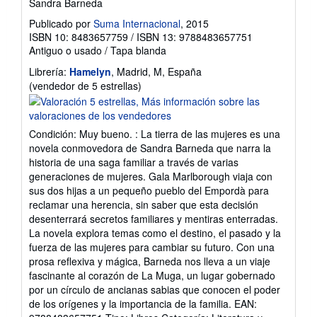
Sandra Barneda
Publicado por
Suma Internacional
, 2015
ISBN 10: 8483657759
/
ISBN 13: 9788483657751
Antiguo o usado
/
Tapa blanda
Librería:
Hamelyn
, Madrid, M, España
Calificación
(vendedor de 5 estrellas)
del
vendedor:
5
Condición: Muy bueno. : La tierra de las mujeres es una
de
novela conmovedora de Sandra Barneda que narra la
5
historia de una saga familiar a través de varias
estrellas
generaciones de mujeres. Gala Marlborough viaja con
sus dos hijas a un pequeño pueblo del Empordà para
reclamar una herencia, sin saber que esta decisión
desenterrará secretos familiares y mentiras enterradas.
La novela explora temas como el destino, el pasado y la
fuerza de las mujeres para cambiar su futuro. Con una
prosa reflexiva y mágica, Barneda nos lleva a un viaje
fascinante al corazón de La Muga, un lugar gobernado
por un círculo de ancianas sabias que conocen el poder
de los orígenes y la importancia de la familia. EAN: