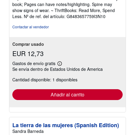
de
book; Pages can have notes/highlighting. Spine may
5
show signs of wear. ~ ThriftBooks: Read More, Spend
estrellas
Less.
Nº de ref. del artículo: G8483657759I3N10
Contactar al vendedor
Comprar usado
EUR 12,73
Gastos de envío gratis
Más
Se envía dentro de Estados Unidos de America
información
sobre
Cantidad disponible: 1 disponibles
las
tarifas
de
envío
Añadir al carrito
La tierra de las mujeres (Spanish Edition)
Sandra Barneda