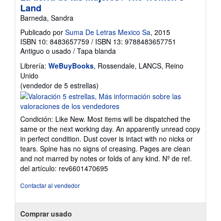
Land
Barneda, Sandra
Publicado por
Suma De Letras Mexico Sa
, 2015
ISBN 10: 8483657759
/
ISBN 13: 9788483657751
Antiguo o usado
/
Tapa blanda
Librería:
WeBuyBooks
, Rossendale, LANCS, Reino
Unido
Calificación
(vendedor de 5 estrellas)
del
vendedor:
5
Condición: Like New. Most items will be dispatched the
de
same or the next working day. An apparently unread copy
5
in perfect condition. Dust cover is intact with no nicks or
estrellas
tears. Spine has no signs of creasing. Pages are clean
and not marred by notes or folds of any kind.
Nº de ref.
del artículo: rev6601470695
Contactar al vendedor
Comprar usado