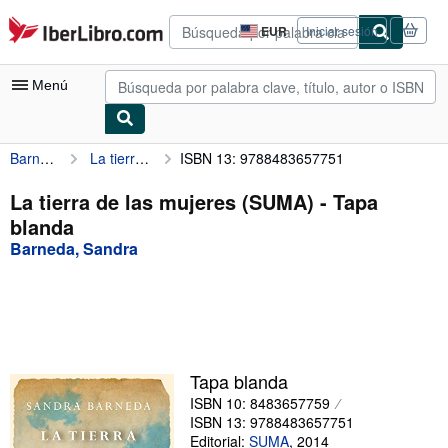
Pasar al contenido principal
IberLibro.com
EUR
Iniciar sesión
Preferencias
de
compra
Menú
del
sitio.
Barneda, Sandra
La tierra de las mujeres (SUMA)
ISBN 13: 9788483657751
Mi cuenta
Consultar mis pedidos
La tierra de las mujeres (SUMA) - Tapa
blanda
Búsqueda avanzada
Barneda, Sandra
Colecciones
Libros antiguos
Arte y coleccionismo
Vendedores
Tapa blanda
ISBN 10: 8483657759
Comenzar a vender
ISBN 13: 9788483657751
Ayuda
Editorial:
SUMA
,
2014