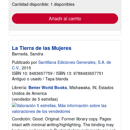
Cantidad disponible: 1 disponibles
las
tarifas
de
envío
Añadir al carrito
La Tierra de las Mujeres
Barneda, Sandra
Publicado por
Santillana Ediciones Generales, S.A. de
C.V.
, 2015
ISBN 10: 8483657759
/
ISBN 13: 9788483657751
Antiguo o usado
/
Tapa blanda
Librería:
Better World Books
, Mishawaka, IN, Estados
Unidos de America
Calificación
(vendedor de 5 estrellas)
del
vendedor:
5
Condición: Good. Original. Former library copy. Pages
de
intact with minimal writing/highlighting. The binding may
5