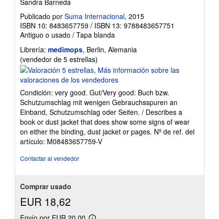
Sandra Barneda
Publicado por
Suma Internacional
, 2015
ISBN 10: 8483657759
/
ISBN 13: 9788483657751
Antiguo o usado
/
Tapa blanda
Librería:
medimops
, Berlin, Alemania
Calificación
(vendedor de 5 estrellas)
del
vendedor:
5
Condición: very good. Gut/Very good: Buch bzw.
de
Schutzumschlag mit wenigen Gebrauchsspuren an
5
Einband, Schutzumschlag oder Seiten. / Describes a
estrellas
book or dust jacket that does show some signs of wear
on either the binding, dust jacket or pages.
Nº de ref. del
artículo: M08483657759-V
Contactar al vendedor
Comprar usado
EUR 18,62
Envío por EUR 20,00