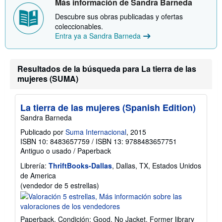
Más información de Sandra Barneda
Descubre sus obras publicadas y ofertas
coleccionables.
Entra ya a Sandra Barneda
Resultados de la búsqueda para La tierra de las
mujeres (SUMA)
La tierra de las mujeres (Spanish Edition)
Sandra Barneda
Publicado por
Suma Internacional
, 2015
ISBN 10: 8483657759
/
ISBN 13: 9788483657751
Antiguo o usado
/
Paperback
Librería:
ThriftBooks-Dallas
, Dallas, TX, Estados Unidos
de America
Calificación
(vendedor de 5 estrellas)
del
vendedor:
5
Paperback. Condición: Good. No Jacket. Former library