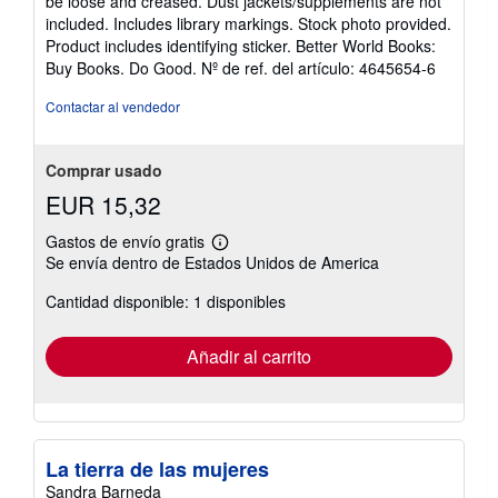
be loose and creased. Dust jackets/supplements are not
estrellas
included. Includes library markings. Stock photo provided.
Product includes identifying sticker. Better World Books:
Buy Books. Do Good.
Nº de ref. del artículo: 4645654-6
Contactar al vendedor
Comprar usado
EUR 15,32
Gastos de envío gratis
Más
Se envía dentro de Estados Unidos de America
información
sobre
Cantidad disponible: 1 disponibles
las
tarifas
de
envío
Añadir al carrito
La tierra de las mujeres
Sandra Barneda