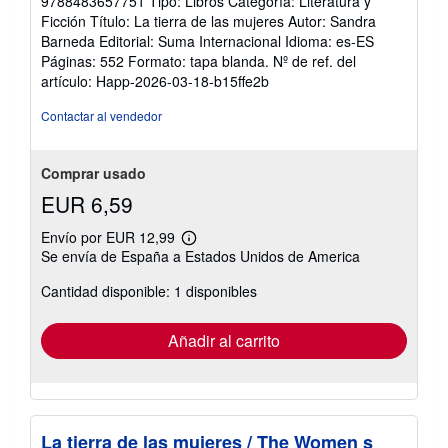
9788483657751 Tipo: Libros Categoría: Literatura y
Ficción Título: La tierra de las mujeres Autor: Sandra
Barneda Editorial: Suma Internacional Idioma: es-ES
Páginas: 552 Formato: tapa blanda.
Nº de ref. del
artículo: Happ-2026-03-18-b15ffe2b
Contactar al vendedor
Comprar usado
EUR 6,59
Envío por EUR 12,99
Más
Se envía de España a Estados Unidos de America
información
sobre
Cantidad disponible: 1 disponibles
las
tarifas
de
envío
Añadir al carrito
La tierra de las mujeres / The Women s