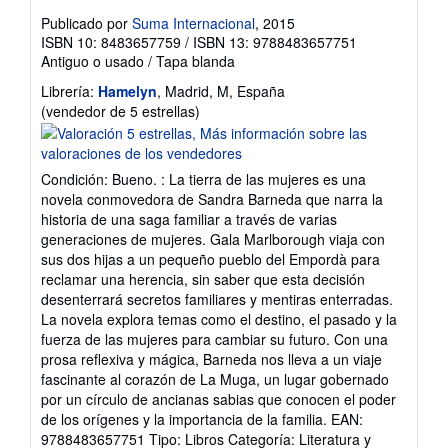
Publicado por
Suma Internacional
, 2015
ISBN 10: 8483657759
/
ISBN 13: 9788483657751
Antiguo o usado
/
Tapa blanda
Librería:
Hamelyn
, Madrid, M, España
Calificación
(vendedor de 5 estrellas)
del
vendedor:
5
Condición: Bueno. : La tierra de las mujeres es una
de
novela conmovedora de Sandra Barneda que narra la
5
historia de una saga familiar a través de varias
estrellas
generaciones de mujeres. Gala Marlborough viaja con
sus dos hijas a un pequeño pueblo del Empordà para
reclamar una herencia, sin saber que esta decisión
desenterrará secretos familiares y mentiras enterradas.
La novela explora temas como el destino, el pasado y la
fuerza de las mujeres para cambiar su futuro. Con una
prosa reflexiva y mágica, Barneda nos lleva a un viaje
fascinante al corazón de La Muga, un lugar gobernado
por un círculo de ancianas sabias que conocen el poder
de los orígenes y la importancia de la familia. EAN:
9788483657751 Tipo: Libros Categoría: Literatura y