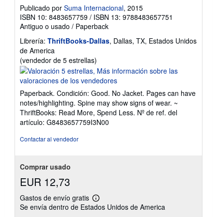
Publicado por
Suma Internacional
, 2015
ISBN 10: 8483657759
/
ISBN 13: 9788483657751
Antiguo o usado
/
Paperback
Librería:
ThriftBooks-Dallas
, Dallas, TX, Estados Unidos
de America
Calificación
(vendedor de 5 estrellas)
del
vendedor:
5
Paperback. Condición: Good. No Jacket. Pages can have
de
notes/highlighting. Spine may show signs of wear. ~
5
ThriftBooks: Read More, Spend Less.
Nº de ref. del
estrellas
artículo: G8483657759I3N00
Contactar al vendedor
Comprar usado
EUR 12,73
Gastos de envío gratis
Más
Se envía dentro de Estados Unidos de America
información
sobre