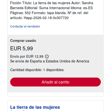
Ficción Título: La tierra de las mujeres Autor: Sandra
Barneda Editorial: Suma Internacional Idioma: es-ES
Páginas: 552 Formato: tapa blanda.
Nº de ref. del
artículo: Happ-2026-02-18-0c307720
Contactar al vendedor
Comprar usado
EUR 5,99
Envío por EUR 12,99
Más
Se envía de España a Estados Unidos de America
información
sobre
Cantidad disponible: 1 disponibles
las
tarifas
de
envío
Añadir al carrito
La tierra de las mujeres