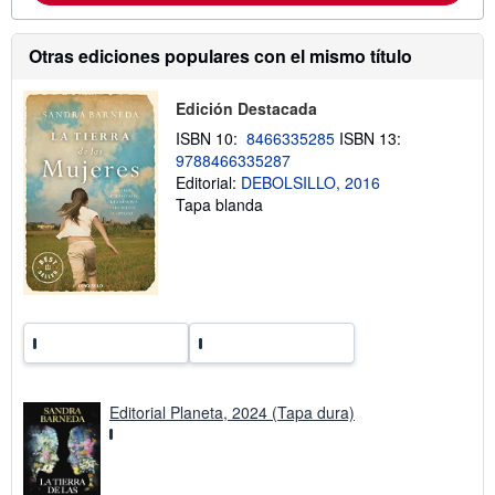
e
i
e
ó
n
n
Otras ediciones populares con el mismo título
v
s
í
o
o
b
Edición Destacada
r
e
ISBN 10:
8466335285
ISBN 13:
l
9788466335287
a
s
Editorial:
DEBOLSILLO, 2016
t
Tapa blanda
a
r
i
f
a
s
d
e
e
n
v
í
o
Editorial Planeta, 2024 (Tapa dura)