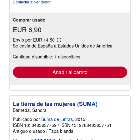
4
Contactar al vendedor
de
5
estrellas
Comprar usado
EUR 6,90
Envío por EUR 14,50
Más
Se envía de España a Estados Unidos de America
información
sobre
Cantidad disponible: 1 disponibles
las
tarifas
de
envío
Añadir al carrito
La tierra de las mujeres (SUMA)
Barneda, Sandra
Publicado por
Suma de Letras
, 2015
ISBN 10: 8483657759
/
ISBN 13: 9788483657751
Antiguo o usado
/
Tapa blanda