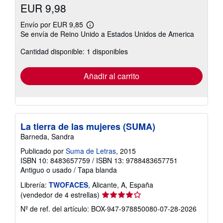
EUR 9,98
Envío por EUR 9,85
Más
Se envía de Reino Unido a Estados Unidos de America
información
sobre
Cantidad disponible: 1 disponibles
las
tarifas
de
envío
Añadir al carrito
La tierra de las mujeres (SUMA)
Barneda, Sandra
Publicado por
Suma de Letras
, 2015
ISBN 10: 8483657759
/
ISBN 13: 9788483657751
Antiguo o usado
/
Tapa blanda
Librería:
TWOFACES
, Alicante, A, España
Calificación
(vendedor de 4 estrellas)
del
Nº de ref. del artículo: BOX-947-978850080-07-28-2026
vendedor: