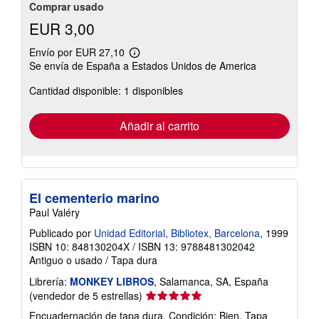
Comprar usado
EUR 3,00
Envío por EUR 27,10
Más
Se envía de España a Estados Unidos de America
información
sobre
Cantidad disponible: 1 disponibles
las
tarifas
de
envío
Añadir al carrito
El cementerio marino
Paul Valéry
Publicado por
Unidad Editorial, Bibliotex, Barcelona
, 1999
ISBN 10: 848130204X
/
ISBN 13: 9788481302042
Antiguo o usado
/
Tapa dura
Librería:
MONKEY LIBROS
, Salamanca, SA, España
Calificación
(vendedor de 5 estrellas)
del
Encuadernación de tapa dura. Condición: Bien. Tapa