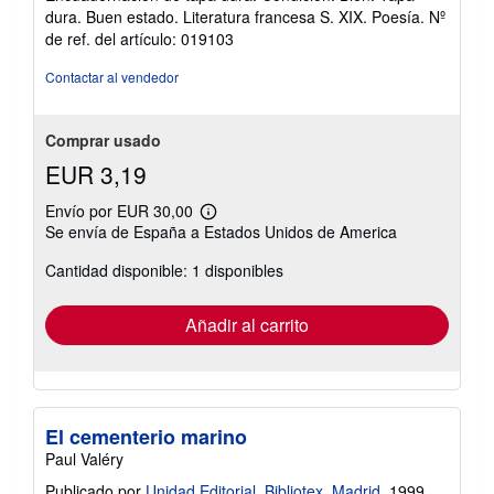
vendedor:
dura. Buen estado. Literatura francesa S. XIX. Poesía.
Nº
5
de ref. del artículo: 019103
de
5
Contactar al vendedor
estrellas
Comprar usado
EUR 3,19
Envío por EUR 30,00
Más
Se envía de España a Estados Unidos de America
información
sobre
Cantidad disponible: 1 disponibles
las
tarifas
de
envío
Añadir al carrito
El cementerio marino
Paul Valéry
Publicado por
Unidad Editorial, Bibliotex, Madrid
, 1999