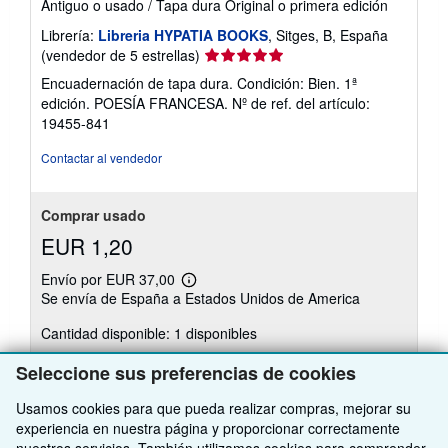
Antiguo o usado
/
Tapa dura
Original o primera edición
Librería:
Libreria HYPATIA BOOKS
, Sitges, B, España
Calificación
(vendedor de 5 estrellas)
del
Encuadernación de tapa dura. Condición: Bien. 1ª
vendedor:
edición. POESÍA FRANCESA.
Nº de ref. del artículo:
5
19455-841
de
5
Contactar al vendedor
estrellas
Comprar usado
EUR 1,20
Envío por EUR 37,00
Más
Se envía de España a Estados Unidos de America
información
sobre
Cantidad disponible: 1 disponibles
las
tarifas
de
Seleccione sus preferencias de cookies
envío
Añadir al carrito
Usamos cookies para que pueda realizar compras, mejorar su
experiencia en nuestra página y proporcionar correctamente