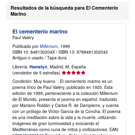
Resultados de la búsqueda para El Cementerio
Marino
El cementerio marino
Paul Valéry
Publicado por
Millenium
, 1999
ISBN 10: 848130204X
/
ISBN 13: 9788481302042
Antiguo o usado
/
Tapa dura
Librería:
Hamelyn
, Madrid, M, España
Calificación
(vendedor de 5 estrellas)
del
Condición: Muy bueno. : El cementerio marino es un
vendedor:
poema lírico de Paul Valéry, publicado en 1920. Esta
5
edición de 1999, perteneciente a la colección Millenium
de
de El Mundo, presenta el poema en español, traducido
5
por Mariano Roldán y Carlos R. de Dampierre, y cuenta
estrellas
con un prólogo de Víctor García de la Concha. El poema
es una meditación sobre la vida y la muerte, utilizando
imágenes de gran luminosidad y evocando el
Mediterráneo como cuna de mitos y civilizaciones. EAN: