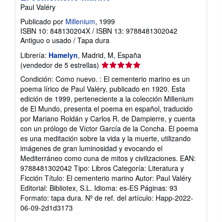
Paul Valéry
Publicado por
Millenium
, 1999
ISBN 10: 848130204X
/
ISBN 13: 9788481302042
Antiguo o usado
/
Tapa dura
Librería:
Hamelyn
, Madrid, M, España
Calificación
(vendedor de 5 estrellas)
del
Condición: Como nuevo. : El cementerio marino es un
vendedor:
poema lírico de Paul Valéry, publicado en 1920. Esta
5
edición de 1999, perteneciente a la colección Millenium
de
de El Mundo, presenta el poema en español, traducido
5
por Mariano Roldán y Carlos R. de Dampierre, y cuenta
estrellas
con un prólogo de Víctor García de la Concha. El poema
es una meditación sobre la vida y la muerte, utilizando
imágenes de gran luminosidad y evocando el
Mediterráneo como cuna de mitos y civilizaciones. EAN:
9788481302042 Tipo: Libros Categoría: Literatura y
Ficción Título: El cementerio marino Autor: Paul Valéry
Editorial: Bibliotex, S.L. Idioma: es-ES Páginas: 93
Formato: tapa dura.
Nº de ref. del artículo: Happ-2022-
06-09-2d1d3173