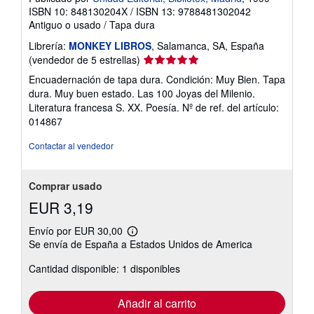
ISBN 10: 848130204X
/
ISBN 13: 9788481302042
Antiguo o usado
/
Tapa dura
Librería:
MONKEY LIBROS
, Salamanca, SA, España
Calificación
(vendedor de 5 estrellas)
del
Encuadernación de tapa dura. Condición: Muy Bien. Tapa
vendedor:
dura. Muy buen estado. Las 100 Joyas del Milenio.
5
Literatura francesa S. XX. Poesía.
Nº de ref. del artículo:
de
014867
5
estrellas
Contactar al vendedor
Comprar usado
EUR 3,19
Envío por EUR 30,00
Más
Se envía de España a Estados Unidos de America
información
sobre
Cantidad disponible: 1 disponibles
las
tarifas
de
envío
Añadir al carrito