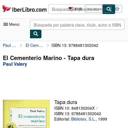
Pasar al contenido principal
IberLibro.com
EUR
Iniciar sesión
Preferencias
de
compra
Menú
del
sitio.
Paul Valery
El Cementerio Marino
ISBN 13: 9788481302042
Mi cuenta
Consultar mis pedidos
El Cementerio Marino - Tapa dura
Paul Valery
Búsqueda avanzada
Colecciones
Libros antiguos
Arte y coleccionismo
Tapa dura
Vendedores
ISBN 10: 848130204X
ISBN 13: 9788481302042
Comenzar a vender
Editorial:
Bibliotex, S.L.
,
1999
Ayuda