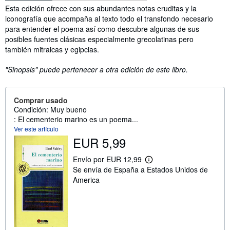
Sinopsis
Esta edición ofrece con sus abundantes notas eruditas y la
iconografía que acompaña al texto todo el transfondo necesario
para entender el poema así como descubre algunas de sus
posibles fuentes clásicas especialmente grecolatinas pero
también mitraicas y egipcias.
"Sinopsis" puede pertenecer a otra edición de este libro.
Comprar usado
Condición: Muy bueno
: El cementerio marino es un poema...
Ver este artículo
EUR 5,99
Envío por EUR 12,99
M
Se envía de España a Estados Unidos de
á
s
America
i
n
f
o
r
m