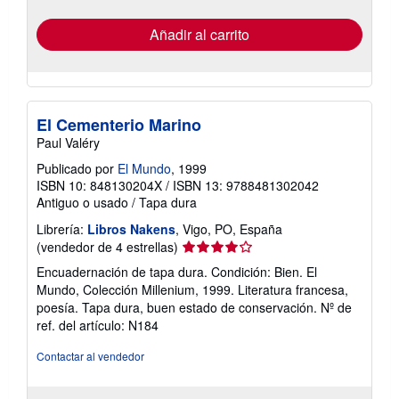
tarifas
de
envío
Añadir al carrito
El Cementerio Marino
Paul Valéry
Publicado por
El Mundo
, 1999
ISBN 10: 848130204X
/
ISBN 13: 9788481302042
Antiguo o usado
/
Tapa dura
Librería:
Libros Nakens
, Vigo, PO, España
Calificación
(vendedor de 4 estrellas)
del
Encuadernación de tapa dura. Condición: Bien. El
vendedor:
Mundo, Colección Millenium, 1999. Literatura francesa,
4
poesía. Tapa dura, buen estado de conservación.
Nº de
de
ref. del artículo: N184
5
estrellas
Contactar al vendedor