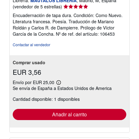
Librería:
MAUTALOS LIBRERÍA
, Madrid, M, España
Calificación
(vendedor de 5 estrellas)
del
Encuadernación de tapa dura. Condición: Como Nuevo.
vendedor:
Literatura francesa. Poesía. Traducción de Mariano
5
Roldán y Carlos R. de Dampierre. Prólogo de Víctor
de
García de la Concha.
Nº de ref. del artículo: 106453
5
estrellas
Contactar al vendedor
Comprar usado
EUR 3,56
Envío por EUR 25,00
Más
Se envía de España a Estados Unidos de America
información
sobre
Cantidad disponible: 1 disponibles
las
tarifas
de
envío
Añadir al carrito