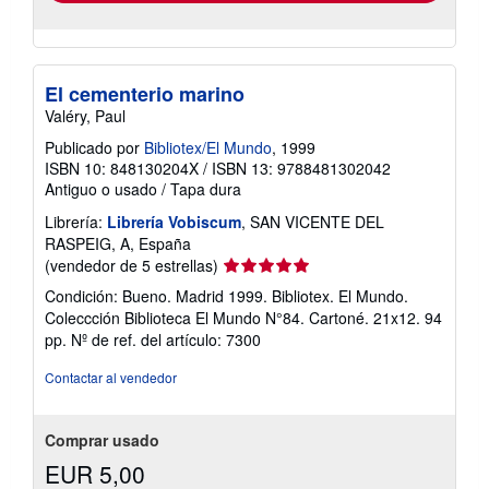
El cementerio marino
Valéry, Paul
Publicado por
Bibliotex/El Mundo
, 1999
ISBN 10: 848130204X
/
ISBN 13: 9788481302042
Antiguo o usado
/
Tapa dura
Librería:
Librería Vobiscum
, SAN VICENTE DEL
RASPEIG, A, España
Calificación
(vendedor de 5 estrellas)
del
Condición: Bueno. Madrid 1999. Bibliotex. El Mundo.
vendedor:
Coleccción Biblioteca El Mundo N°84. Cartoné. 21x12. 94
5
pp.
Nº de ref. del artículo: 7300
de
5
Contactar al vendedor
estrellas
Comprar usado
EUR 5,00