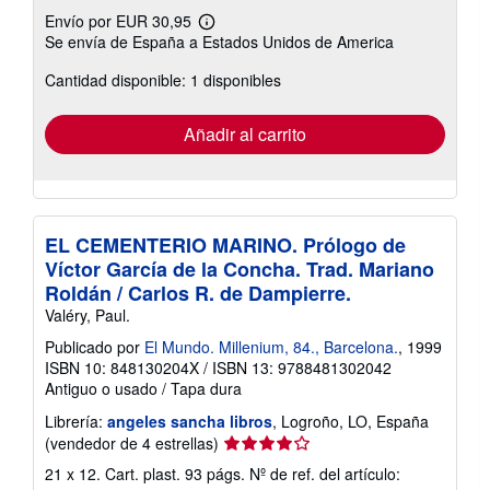
Envío por EUR 30,95
Más
Se envía de España a Estados Unidos de America
información
sobre
Cantidad disponible: 1 disponibles
las
tarifas
de
envío
Añadir al carrito
EL CEMENTERIO MARINO. Prólogo de
Víctor García de la Concha. Trad. Mariano
Roldán / Carlos R. de Dampierre.
Valéry, Paul.
Publicado por
El Mundo. Millenium, 84., Barcelona.
, 1999
ISBN 10: 848130204X
/
ISBN 13: 9788481302042
Antiguo o usado
/
Tapa dura
Librería:
angeles sancha libros
, Logroño, LO, España
Calificación
(vendedor de 4 estrellas)
del
21 x 12. Cart. plast. 93 págs.
Nº de ref. del artículo:
vendedor: