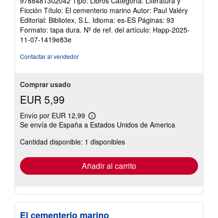
9788481302042 Tipo: Libros Categoría: Literatura y
Ficción Título: El cementerio marino Autor: Paul Valéry
Editorial: Bibliotex, S.L. Idioma: es-ES Páginas: 93
Formato: tapa dura.
Nº de ref. del artículo: Happ-2025-
11-07-1419e83e
Contactar al vendedor
Comprar usado
EUR 5,99
Envío por EUR 12,99
Más
Se envía de España a Estados Unidos de America
información
sobre
Cantidad disponible: 1 disponibles
las
tarifas
de
envío
Añadir al carrito
El cementerio marino