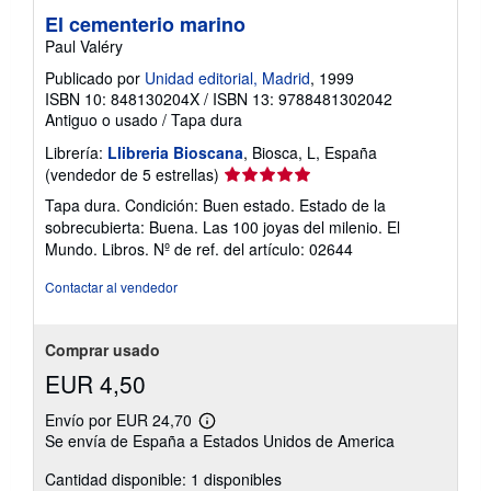
El cementerio marino
Paul Valéry
Publicado por
Unidad editorial, Madrid
, 1999
ISBN 10: 848130204X
/
ISBN 13: 9788481302042
Antiguo o usado
/
Tapa dura
Librería:
Llibreria Bioscana
, Biosca, L, España
Calificación
(vendedor de 5 estrellas)
del
Tapa dura. Condición: Buen estado. Estado de la
vendedor:
sobrecubierta: Buena. Las 100 joyas del milenio. El
5
Mundo. Libros.
Nº de ref. del artículo: 02644
de
5
Contactar al vendedor
estrellas
Comprar usado
EUR 4,50
Envío por EUR 24,70
Más
Se envía de España a Estados Unidos de America
información
sobre
Cantidad disponible: 1 disponibles
las