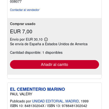
008077
4
de
Contactar al vendedor
5
estrellas
Comprar usado
EUR 7,00
Envío por EUR 30,10
Más
Se envía de España a Estados Unidos de America
información
sobre
Cantidad disponible: 1 disponibles
las
tarifas
de
envío
Añadir al carrito
EL CEMENTERIO MARINO
PAUL VALÉRY
Publicado por
UNIDAD EDITORIAL, MADRID
, 1999
ISBN 10: 848130204X
/
ISBN 13: 9788481302042