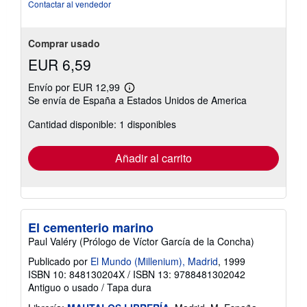
Contactar al vendedor
Comprar usado
EUR 6,59
Envío por EUR 12,99
Más
Se envía de España a Estados Unidos de America
información
sobre
Cantidad disponible: 1 disponibles
las
tarifas
de
envío
Añadir al carrito
El cementerio marino
Paul Valéry (Prólogo de Víctor García de la Concha)
Publicado por
El Mundo (Millenium), Madrid
, 1999
ISBN 10: 848130204X
/
ISBN 13: 9788481302042
Antiguo o usado
/
Tapa dura