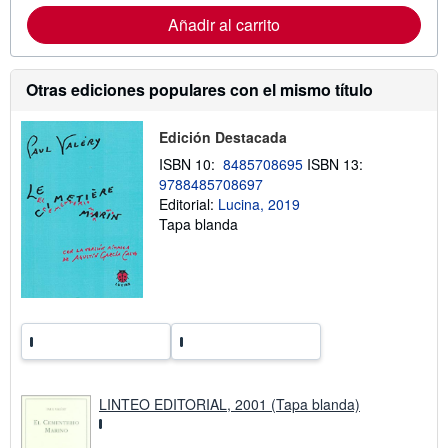
a
c
Añadir al carrito
i
ó
n
s
Otras ediciones populares con el mismo título
o
b
r
Edición Destacada
e
l
ISBN 10:
8485708695
ISBN 13:
a
9788485708697
s
t
Editorial:
Lucina, 2019
a
Tapa blanda
r
i
f
a
s
d
e
e
n
v
í
o
LINTEO EDITORIAL, 2001 (Tapa blanda)