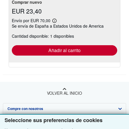
Comprar nuevo
EUR 23,40
Envío por EUR 70,00
Más
Se envía de España a Estados Unidos de America
información
sobre
Cantidad disponible: 1 disponibles
las
tarifas
de
envío
Añadir al carrito
VOLVER AL INICIO
Compre con nosotros
Seleccione sus preferencias de cookies
Venda con nosotros
Búsqueda avanzada