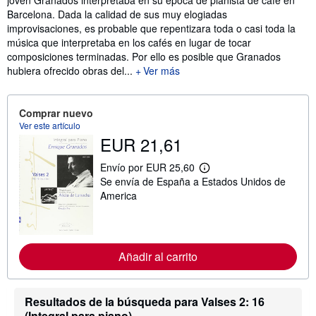
joven Granados interpretaba en su época de pianista de café en
Barcelona. Dada la calidad de sus muy elogiadas
improvisaciones, es probable que repentizara toda o casi toda la
música que interpretaba en los cafés en lugar de tocar
composiciones terminadas. Por ello es posible que Granados
hubiera ofrecido obras del...
Ver más
Comprar nuevo
Ver este artículo
EUR 21,61
Envío por EUR 25,60
M
Se envía de España a Estados Unidos de
á
s
America
i
n
f
o
r
Añadir al carrito
m
a
c
i
Resultados de la búsqueda para Valses 2: 16
ó
n
(Integral para piano)