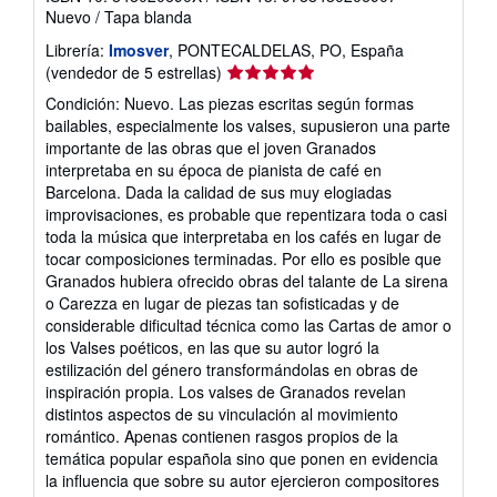
Nuevo
/
Tapa blanda
Librería:
Imosver
, PONTECALDELAS, PO, España
Calificación
(vendedor de 5 estrellas)
del
Condición: Nuevo. Las piezas escritas según formas
vendedor:
bailables, especialmente los valses, supusieron una parte
5
importante de las obras que el joven Granados
de
interpretaba en su época de pianista de café en
5
Barcelona. Dada la calidad de sus muy elogiadas
estrellas
improvisaciones, es probable que repentizara toda o casi
toda la música que interpretaba en los cafés en lugar de
tocar composiciones terminadas. Por ello es posible que
Granados hubiera ofrecido obras del talante de La sirena
o Carezza en lugar de piezas tan sofisticadas y de
considerable dificultad técnica como las Cartas de amor o
los Valses poéticos, en las que su autor logró la
estilización del género transformándolas en obras de
inspiración propia. Los valses de Granados revelan
distintos aspectos de su vinculación al movimiento
romántico. Apenas contienen rasgos propios de la
temática popular española sino que ponen en evidencia
la influencia que sobre su autor ejercieron compositores