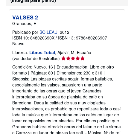
s
o
b
r
VALSES 2
e
Granados, E
l
a
Publicado por
BOILEAU
, 2012
s
ISBN 10: 848020690X
/
ISBN 13: 9788480206907
t
a
Nuevo
r
i
Librería:
Libros Tobal
, Ajalvir, M, España
f
Calificación
(vendedor de 5 estrellas)
a
del
s
Condición: Nuevo. 16 | Encuadernación: Libro en otro
d
vendedor:
formato | Páginas: 80 | Dimensiones: 230 x 310 |
e
5
Sinopsis: Las piezas escritas según formas bailables,
e
de
n
especialmente los valses, supusieron una parte
v
5
importante de las obras que el joven Granados
í
estrellas
interpretaba en su época de pianista de café en
o
Barcelona. Dada la calidad de sus muy elogiadas
improvisaciones, es probable que repentizara toda o casi
toda la música que interpretaba en los cafés en lugar de
tocar composiciones terminadas. Por ello es posible que
Granados hubiera ofrecido obras del talante de La sirena
o Carezza en lugar de piezas tan sofi. - Música.
Nº de ref.