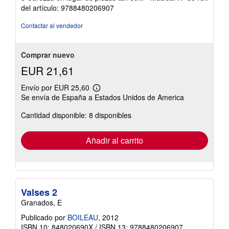
del artículo: 9788480206907
Contactar al vendedor
Comprar nuevo
EUR 21,61
Envío por EUR 25,60
Más
Se envía de España a Estados Unidos de America
información
sobre
Cantidad disponible: 8 disponibles
las
tarifas
de
envío
Añadir al carrito
Valses 2
Granados, E
Publicado por
BOILEAU
, 2012
ISBN 10: 848020690X
/
ISBN 13: 9788480206907