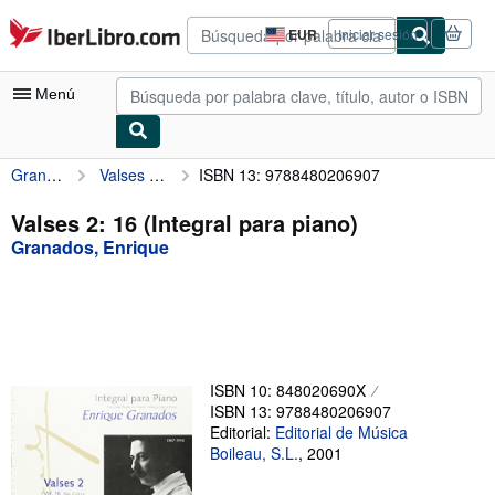
Pasar al contenido principal
IberLibro.com
EUR
Iniciar sesión
Preferencias
de
compra
Menú
del
sitio.
Granados, Enrique
Valses 2: 16 (Integral para piano)
ISBN 13: 9788480206907
Mi cuenta
Consultar mis pedidos
Valses 2: 16 (Integral para piano)
Granados, Enrique
Búsqueda avanzada
Colecciones
Libros antiguos
Arte y coleccionismo
ISBN 10: 848020690X
Vendedores
ISBN 13: 9788480206907
Editorial:
Editorial de Música
Comenzar a vender
Boileau, S.L.
,
2001
Ayuda