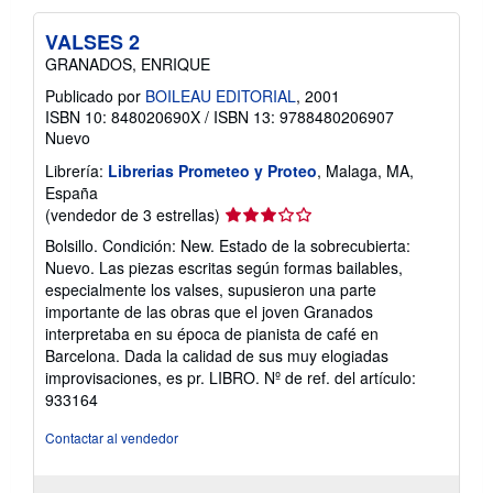
VALSES 2
GRANADOS, ENRIQUE
Publicado por
BOILEAU EDITORIAL
, 2001
ISBN 10: 848020690X
/
ISBN 13: 9788480206907
Nuevo
Librería:
Librerias Prometeo y Proteo
, Malaga, MA,
España
Calificación
(vendedor de 3 estrellas)
del
Bolsillo. Condición: New. Estado de la sobrecubierta:
vendedor:
Nuevo. Las piezas escritas según formas bailables,
3
especialmente los valses, supusieron una parte
de
importante de las obras que el joven Granados
5
interpretaba en su época de pianista de café en
estrellas
Barcelona. Dada la calidad de sus muy elogiadas
improvisaciones, es pr. LIBRO.
Nº de ref. del artículo:
933164
Contactar al vendedor