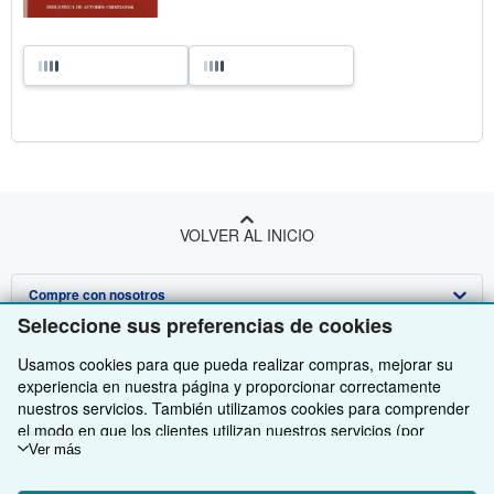
VOLVER AL INICIO
Compre con nosotros
Seleccione sus preferencias de cookies
Venda con nosotros
Búsqueda avanzada
Usamos cookies para que pueda realizar compras, mejorar su
Sobre nosotros
Colecciones
Comenzar a vender
experiencia en nuestra página y proporcionar correctamente
nuestros servicios. También utilizamos cookies para comprender
Obtener Ayuda
Mi cuenta
Únase a nuestro programa de afiliados
Sobre IberLibro
el modo en que los clientes utilizan nuestros servicios (por
ejemplo, midiendo las visitas al sitio) y así poder realizar mejoras.
Ver más
Otras compañías de AbeBooks
Mis pedidos
Recomiende un vendedor
Medios
Preguntas frecuentes y guías
Si está de acuerdo, también utilizaremos cookies de terceros