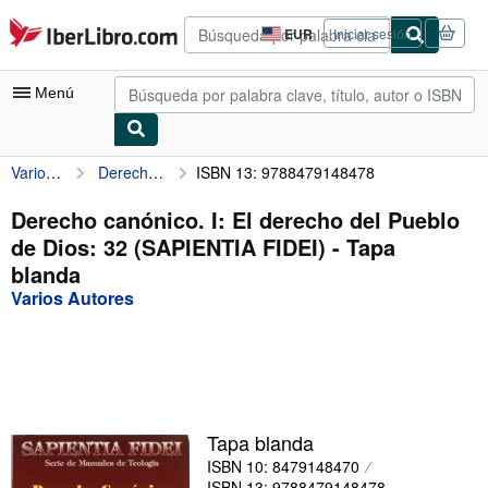
Pasar al contenido principal
IberLibro.com
EUR
Iniciar sesión
Preferencias
de
compra
Menú
del
sitio.
Varios Autores
Derecho canónico. I: El derecho del Pueblo de Dios: 32 (SAPIENTIA FIDEI)
ISBN 13: 9788479148478
Mi cuenta
Consultar mis pedidos
Derecho canónico. I: El derecho del Pueblo
de Dios: 32 (SAPIENTIA FIDEI) - Tapa
Búsqueda avanzada
blanda
Colecciones
Varios Autores
Libros antiguos
Arte y coleccionismo
Vendedores
Tapa blanda
Comenzar a vender
ISBN 10: 8479148470
Ayuda
ISBN 13: 9788479148478