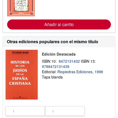
n
f
o
r
m
a
Añadir al carrito
c
i
ó
n
Otras ediciones populares con el mismo título
s
o
b
Edición Destacada
r
e
ISBN 10:
8472131432
ISBN 13:
l
a
9788472131439
s
Editorial:
Riopiedras Ediciones, 1998
t
Tapa blanda
a
r
i
f
a
s
d
e
e
n
v