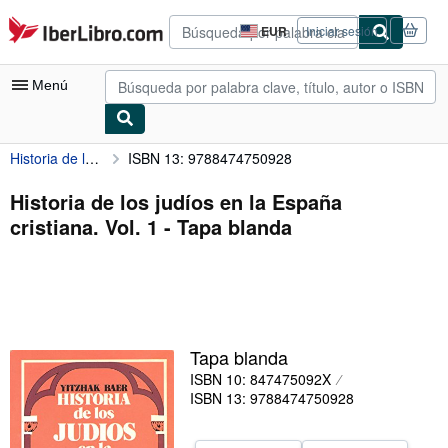
Pasar al contenido principal
IberLibro.com
EUR
Iniciar sesión
Preferencias
de
compra
Menú
del
sitio.
Historia de los judíos en la España cristiana. Vol. 1
ISBN 13: 9788474750928
Mi cuenta
Consultar mis pedidos
Historia de los judíos en la España
cristiana. Vol. 1 - Tapa blanda
Búsqueda avanzada
Colecciones
Libros antiguos
Arte y coleccionismo
Tapa blanda
Vendedores
ISBN 10: 847475092X
ISBN 13: 9788474750928
Comenzar a vender
Ayuda