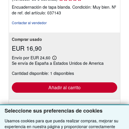
del
Encuadernación de tapa blanda. Condición: Muy bien.
Nº
vendedor:
de ref. del artículo: 037143
5
de
Contactar al vendedor
5
estrellas
Comprar usado
EUR 16,90
Envío por EUR 24,60
Más
Se envía de España a Estados Unidos de America
información
sobre
Cantidad disponible: 1 disponibles
las
tarifas
de
envío
Añadir al carrito
Seleccione sus preferencias de cookies
Usamos cookies para que pueda realizar compras, mejorar su
experiencia en nuestra página y proporcionar correctamente