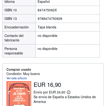
Idioma
Español
ISBN 10
847475092X
ISBN 13
9788474750928
Encuadernación
Tapa blanda
Contacto del
no disponible
fabricante
Persona
no disponible
responsable
Comprar usado
Condición: Muy bueno
Ver este artículo
EUR 16,90
Envío por EUR 24,60
M
Se envía de España a Estados Unidos de
á
s
America
i