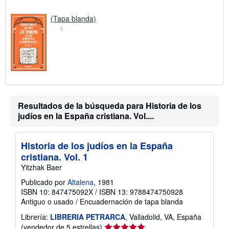
í
o
(Tapa blanda)
Resultados de la búsqueda para Historia de los
judíos en la España cristiana. Vol....
Historia de los judíos en la España
cristiana. Vol. 1
Yitzhak Baer
Publicado por
Altalena
, 1981
ISBN 10: 847475092X
/
ISBN 13: 9788474750928
Antiguo o usado
/
Encuadernación de tapa blanda
Librería:
LIBRERIA PETRARCA
, Valladolid, VA, España
Calificación
(vendedor de 5 estrellas)