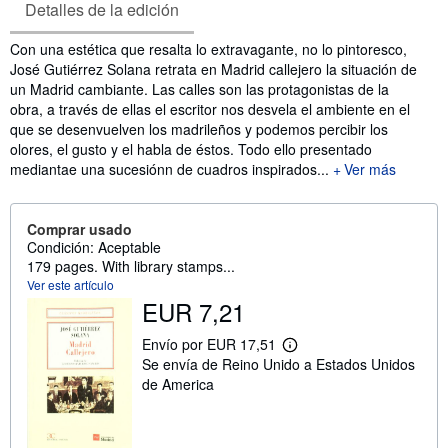
Detalles de la edición
Sinopsis
Con una estética que resalta lo extravagante, no lo pintoresco,
José Gutiérrez Solana retrata en Madrid callejero la situación de
un Madrid cambiante. Las calles son las protagonistas de la
obra, a través de ellas el escritor nos desvela el ambiente en el
que se desenvuelven los madrileños y podemos percibir los
olores, el gusto y el habla de éstos. Todo ello presentado
mediantae una sucesiónn de cuadros inspirados...
Ver más
Comprar usado
Condición: Aceptable
179 pages. With library stamps...
Ver este artículo
EUR 7,21
Envío por EUR 17,51
M
Se envía de Reino Unido a Estados Unidos
á
s
de America
i
n
f
o