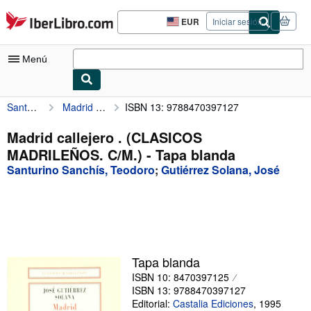
Pasar al contenido principal
IberLibro.com
EUR
Iniciar sesión
Preferencias
de
compra
Menú
del
sitio.
Santurino Sanchís, Teodoro
Madrid callejero . (CLASICOS MADRILEÑOS. C/M.)
ISBN 13: 9788470397127
Mi cuenta
Consultar mis pedidos
Madrid callejero . (CLASICOS
MADRILEÑOS. C/M.) - Tapa blanda
Búsqueda avanzada
Santurino Sanchís, Teodoro
;
Gutiérrez Solana, José
Colecciones
Libros antiguos
Arte y coleccionismo
Vendedores
Tapa blanda
ISBN 10: 8470397125
Comenzar a vender
ISBN 13: 9788470397127
Ayuda
Editorial:
Castalia Ediciones
,
1995