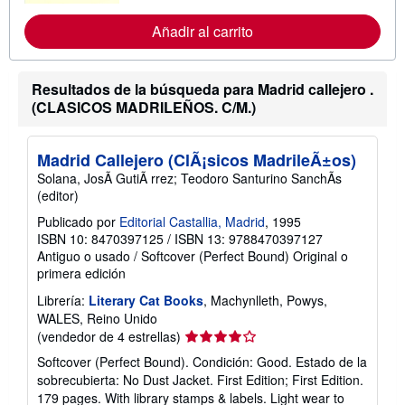
r
m
Añadir al carrito
a
c
i
ó
Resultados de la búsqueda para Madrid callejero .
n
s
(CLASICOS MADRILEÑOS. C/M.)
o
b
r
Madrid Callejero (ClÃ¡sicos MadrileÃ±os)
e
l
Solana, JosÃ GutiÃ rrez; Teodoro Santurino SanchÃs
a
(editor)
s
t
Publicado por
Editorial Castallia, Madrid
, 1995
a
ISBN 10: 8470397125
/
ISBN 13: 9788470397127
r
i
Antiguo o usado
/
Softcover (Perfect Bound)
Original o
f
primera edición
a
s
Librería:
Literary Cat Books
, Machynlleth, Powys,
d
WALES, Reino Unido
e
e
Calificación
(vendedor de 4 estrellas)
n
del
Softcover (Perfect Bound). Condición: Good. Estado de la
v
vendedor:
í
sobrecubierta: No Dust Jacket. First Edition; First Edition.
o
4
179 pages. With library stamps & labels. Light wear to