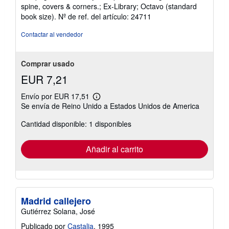
de
spine, covers & corners.; Ex-Library; Octavo (standard
5
book size).
Nº de ref. del artículo: 24711
estrellas
Contactar al vendedor
Comprar usado
EUR 7,21
Envío por EUR 17,51
Más
Se envía de Reino Unido a Estados Unidos de America
información
sobre
Cantidad disponible: 1 disponibles
las
tarifas
de
envío
Añadir al carrito
Madrid callejero
Gutiérrez Solana, José
Publicado por
Castalia
, 1995