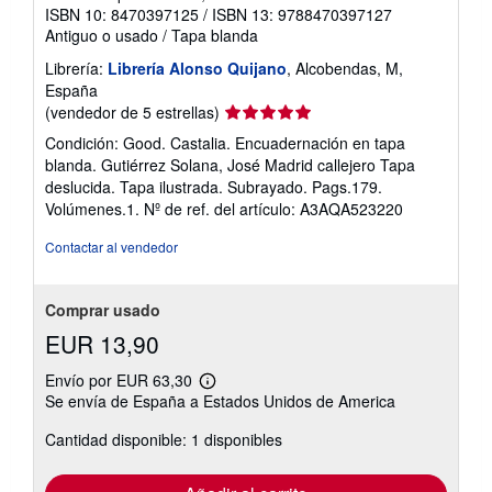
ISBN 10: 8470397125
/
ISBN 13: 9788470397127
Antiguo o usado
/
Tapa blanda
Librería:
Librería Alonso Quijano
, Alcobendas, M,
España
Calificación
(vendedor de 5 estrellas)
del
Condición: Good. Castalia. Encuadernación en tapa
vendedor:
blanda. Gutiérrez Solana, José Madrid callejero Tapa
5
deslucida. Tapa ilustrada. Subrayado. Pags.179.
de
Volúmenes.1.
Nº de ref. del artículo: A3AQA523220
5
estrellas
Contactar al vendedor
Comprar usado
EUR 13,90
Envío por EUR 63,30
Más
Se envía de España a Estados Unidos de America
información
sobre
Cantidad disponible: 1 disponibles
las
tarifas
de
envío