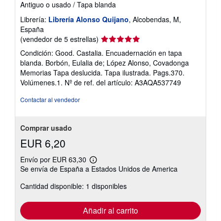
Antiguo o usado
/
Tapa blanda
Librería:
Librería Alonso Quijano
, Alcobendas, M,
España
Calificación
(vendedor de 5 estrellas)
del
Condición: Good. Castalia. Encuadernación en tapa
vendedor:
blanda. Borbón, Eulalia de; López Alonso, Covadonga
5
Memorias Tapa deslucida. Tapa ilustrada. Pags.370.
de
Volúmenes.1.
Nº de ref. del artículo: A3AQA537749
5
estrellas
Contactar al vendedor
Comprar usado
EUR 6,20
Envío por EUR 63,30
Más
Se envía de España a Estados Unidos de America
información
sobre
Cantidad disponible: 1 disponibles
las
tarifas
de
envío
Añadir al carrito