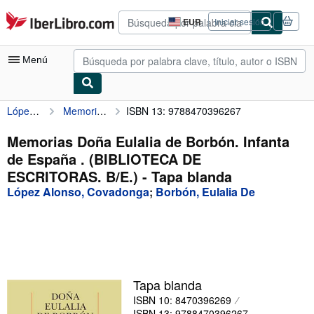
Pasar al contenido principal
IberLibro.com
EUR
Iniciar sesión
Preferencias
de
compra
Menú
del
sitio.
López Alonso, Covadonga
Memorias Doña Eulalia de Borbón. Infanta de España . (BIBLIOTECA DE ESCRITORAS. B/E.)
ISBN 13: 9788470396267
Mi cuenta
Consultar mis pedidos
Memorias Doña Eulalia de Borbón. Infanta
de España . (BIBLIOTECA DE
Búsqueda avanzada
ESCRITORAS. B/E.) - Tapa blanda
Colecciones
López Alonso, Covadonga
;
Borbón, Eulalia De
Libros antiguos
Arte y coleccionismo
Vendedores
Tapa blanda
Comenzar a vender
ISBN 10: 8470396269
Ayuda
ISBN 13: 9788470396267