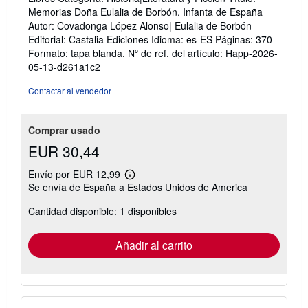
Memorias Doña Eulalia de Borbón, Infanta de España
Autor: Covadonga López Alonso| Eulalia de Borbón
Editorial: Castalia Ediciones Idioma: es-ES Páginas: 370
Formato: tapa blanda.
Nº de ref. del artículo: Happ-2026-
05-13-d261a1c2
Contactar al vendedor
Comprar usado
EUR 30,44
Envío por EUR 12,99
Más
Se envía de España a Estados Unidos de America
información
sobre
Cantidad disponible: 1 disponibles
las
tarifas
de
envío
Añadir al carrito