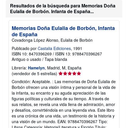
n
v
Resultados de la búsqueda para Memorias Doña
s
í
o
o
Eulalia de Borbón. Infanta de España...
b
r
e
Memorias Doña Eulalia de Borbón, Infanta
l
a
de España
s
Covadonga López Alonso, Eulalia de Borbón
t
a
Publicado por
Castalia Ediciones
, 1991
r
i
ISBN 10: 8470396269
/
ISBN 13: 9788470396267
f
Antiguo o usado
/
Tapa blanda
a
s
Librería:
Hamelyn
, Madrid, M, España
d
Calificación
(vendedor de 5 estrellas)
e
e
del
Condición: Aceptable. : Las memorias de Doña Eulalia de
n
vendedor:
Borbón ofrecen una visión íntima y personal de la vida de
v
5
í
la infanta, su encanto y su aguda apreciación de las
o
de
figuras políticas y culturales de su tiempo. A través de
5
sus relatos, se revela una vida llena de admiración, amor
estrellas
y desafíos, convirtiéndola en una leyenda viva. Este libro
es una crónica de una vida, un testimonio de la historia y
una visión de un mundo. EAN: 9788470396267 Tipo:
Libros Categoría: Historia|Literatura y Ficción Título: