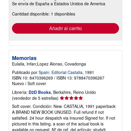
Más
Se envía de España a Estados Unidos de America
información
sobre
Cantidad disponible: 1 disponibles
las
tarifas
de
envío
Añadir al carrito
Memorias
Eulalia, Infan;Lopez Alonso, Covadonga
Publicado por
Spain: Editorial Castalia
, 1991
ISBN 10: 8470396269
/
ISBN 13: 9788470396267
Nuevo
/
Soft cover
Librería:
D2D Books
, Berkshire, Reino Unido
Calificación
(vendedor de 5 estrellas)
del
Soft cover. Condición: New. CASTALIA, 1991 paperback
vendedor:
A BRAND NEW BOOK UNUSED. Full refund if not
5
satisfied. 24 hour despatch via Insured Signed for. If not
de
pictured in this listing, a scan of the actual book is
5
available on request.
Nº de ref. del artículo: study9