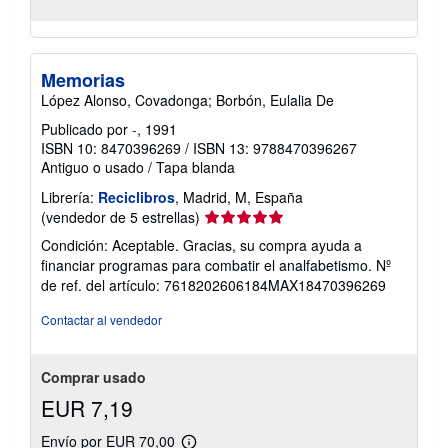
Memorias
López Alonso, Covadonga; Borbón, Eulalia De
Publicado por
-
, 1991
ISBN 10: 8470396269
/
ISBN 13: 9788470396267
Antiguo o usado
/
Tapa blanda
Librería:
Reciclibros
, Madrid, M, España
Calificación
(vendedor de 5 estrellas)
del
Condición: Aceptable. Gracias, su compra ayuda a
vendedor:
financiar programas para combatir el analfabetismo.
Nº
5
de ref. del artículo: 7618202606184MAX18470396269
de
5
Contactar al vendedor
estrellas
Comprar usado
EUR 7,19
Envío por EUR 70,00