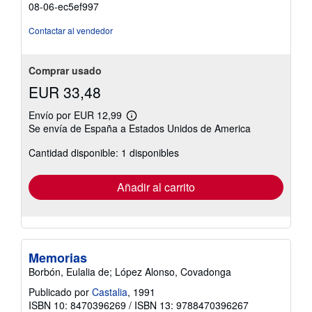
08-06-ec5ef997
Contactar al vendedor
Comprar usado
EUR 33,48
Envío por EUR 12,99
Más
Se envía de España a Estados Unidos de America
información
sobre
Cantidad disponible: 1 disponibles
las
tarifas
de
envío
Añadir al carrito
Memorias
Borbón, Eulalia de; López Alonso, Covadonga
Publicado por
Castalia
, 1991
ISBN 10: 8470396269
/
ISBN 13: 9788470396267