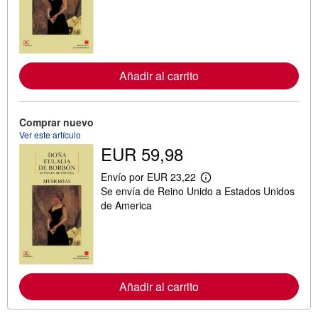
i
n
f
o
r
m
a
Añadir al carrito
c
i
ó
n
s
Comprar nuevo
o
Ver este artículo
b
EUR 59,98
r
e
l
Envío por EUR 23,22
M
a
Se envía de Reino Unido a Estados Unidos
á
s
s
de America
t
i
a
n
r
f
i
o
f
r
a
m
s
a
d
Añadir al carrito
c
e
i
e
ó
n