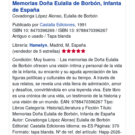
Memorias Doña Eulalia de Borbón, Infanta
de España
Covadonga López Alonso, Eulalia de Borbón
Publicado por
Castalia Ediciones
, 1991
ISBN 10: 8470396269
/
ISBN 13: 9788470396267
Antiguo o usado
/
Tapa blanda
Librería:
Hamelyn
, Madrid, M, España
Calificación
(vendedor de 5 estrellas)
del
Condición: Muy bueno. : Las memorias de Doña Eulalia
vendedor:
de Borbón ofrecen una visión íntima y personal de la vida
5
de la infanta, su encanto y su aguda apreciación de las
de
figuras políticas y culturales de su tiempo. A través de
5
sus relatos, se revela una vida llena de admiración, amor
estrellas
y desafíos, convirtiéndola en una leyenda viva. Este libro
es una crónica de una vida, un testimonio de la historia y
una visión de un mundo. EAN: 9788470396267 Tipo:
Libros Categoría: Historia|Literatura y Ficción Título:
Memorias Doña Eulalia de Borbón, Infanta de España
Autor: Covadonga López Alonso| Eulalia de Borbón
Editorial: Castalia Ediciones Idioma: es-ES Páginas: 370
Formato: tapa blanda.
Nº de ref. del artículo: Happ-2026-