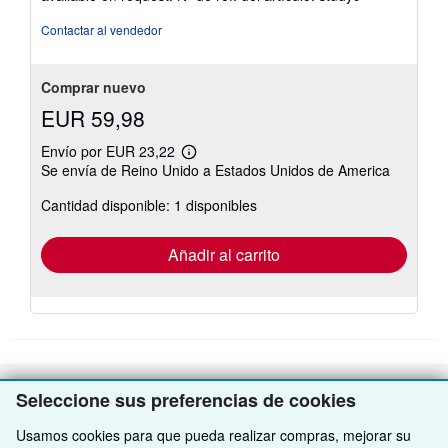
estrellas
Contactar al vendedor
Comprar nuevo
EUR 59,98
Envío por EUR 23,22
Más
Se envía de Reino Unido a Estados Unidos de America
información
sobre
Cantidad disponible: 1 disponibles
las
tarifas
de
envío
Añadir al carrito
Seleccione sus preferencias de cookies
VOLVER AL INICIO
Usamos cookies para que pueda realizar compras, mejorar su