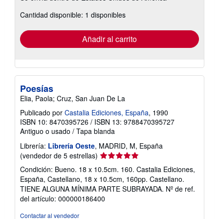
sobre
Cantidad disponible: 1 disponibles
las
tarifas
de
envío
Añadir al carrito
Poesías
Elia, Paola; Cruz, San Juan De La
Publicado por
Castalia Ediciones, España
, 1990
ISBN 10: 8470395726
/
ISBN 13: 9788470395727
Antiguo o usado
/
Tapa blanda
Librería:
Librería Oeste
, MADRID, M, España
Calificación
(vendedor de 5 estrellas)
del
Condición: Bueno. 18 x 10.5cm. 160. Castalia Ediciones,
vendedor:
España, Castellano, 18 x 10.5cm, 160pp. Castellano.
5
TIENE ALGUNA MÍNIMA PARTE SUBRAYADA.
Nº de ref.
de
del artículo: 000000186400
5
estrellas
Contactar al vendedor