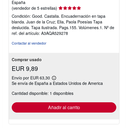
España
Calificación
(vendedor de 5 estrellas)
del
Condición: Good. Castalia. Encuadernación en tapa
vendedor:
blanda. Juan de la Cruz; Elia, Paola Poesías Tapa
5
deslucida. Tapa ilustrada. Pags.155. Volúmenes.1.
Nº de
de
ref. del artículo: A3AQA529278
5
estrellas
Contactar al vendedor
Comprar usado
EUR 9,89
Envío por EUR 63,30
Más
Se envía de España a Estados Unidos de America
información
sobre
Cantidad disponible: 1 disponibles
las
tarifas
de
envío
Añadir al carrito