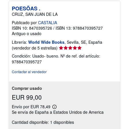
POESÕAS .
CRUZ, SAN JUAN DE LA
Publicado por
CASTALIA
ISBN 10: 8470395726
/
ISBN 13: 9788470395727
Antiguo o usado
Librería:
World Wide Books
, Sevilla, SE, España
Calificación
(vendedor de 5 estrellas)
del
Condición: Usado- bueno.
Nº de ref. del artículo:
vendedor:
9788470395727
5
de
Contactar al vendedor
5
estrellas
Comprar usado
EUR 99,00
Envío por EUR 78,49
Más
Se envía de España a Estados Unidos de America
información
sobre
Cantidad disponible: 1 disponibles
las
tarifas