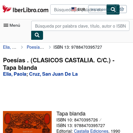
Pasar al contenido principal
IberLibro.com
EUR
Iniciar sesión
Preferencias
de
compra
Menú
del
sitio.
Elia, Paola
Poesías . (CLASICOS CASTALIA. C/C.)
ISBN 13: 9788470395727
Mi cuenta
Consultar mis pedidos
Poesías . (CLASICOS CASTALIA. C/C.) -
Tapa blanda
Búsqueda avanzada
Elia, Paola
;
Cruz, San Juan De La
Colecciones
Libros antiguos
Arte y coleccionismo
Vendedores
Tapa blanda
ISBN 10: 8470395726
Comenzar a vender
ISBN 13: 9788470395727
Ayuda
Editorial:
Castalia Ediciones
,
1990