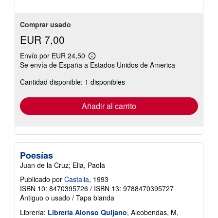
Comprar usado
EUR 7,00
Envío por EUR 24,50
Más
Se envía de España a Estados Unidos de America
información
sobre
Cantidad disponible: 1 disponibles
las
tarifas
de
envío
Añadir al carrito
Poesías
Juan de la Cruz; Elia, Paola
Publicado por
Castalia
, 1993
ISBN 10: 8470395726
/
ISBN 13: 9788470395727
Antiguo o usado
/
Tapa blanda
Librería:
Librería Alonso Quijano
, Alcobendas, M,