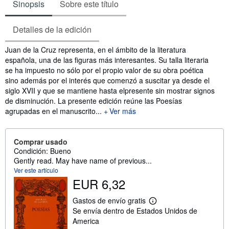
Sinopsis
Sobre este título
Detalles de la edición
Sinopsis
Juan de la Cruz representa, en el ámbito de la literatura
española, una de las figuras más interesantes. Su talla literaria
se ha impuesto no sólo por el propio valor de su obra poética
sino además por el interés que comenzó a suscitar ya desde el
siglo XVII y que se mantiene hasta elpresente sin mostrar signos
de disminución. La presente edición reúne las Poesías
agrupadas en el manuscrito...
Ver más
Comprar usado
Condición: Bueno
Gently read. May have name of previous...
Ver este artículo
EUR 6,32
Gastos de envío gratis
M
Se envía dentro de Estados Unidos de
á
s
America
i