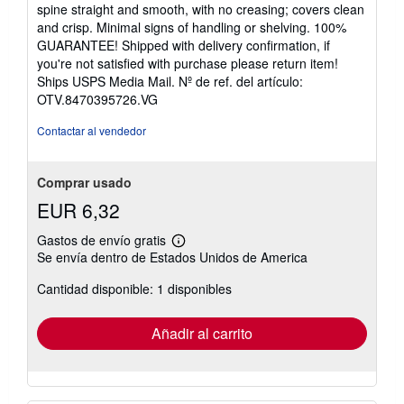
5
spine straight and smooth, with no creasing; covers clean
í
de
o
and crisp. Minimal signs of handling or shelving. 100%
5
GUARANTEE! Shipped with delivery confirmation, if
estrellas
you're not satisfied with purchase please return item!
Ships USPS Media Mail.
Nº de ref. del artículo:
OTV.8470395726.VG
Contactar al vendedor
Comprar usado
EUR 6,32
Gastos de envío gratis
Más
Se envía dentro de Estados Unidos de America
información
sobre
Cantidad disponible: 1 disponibles
las
tarifas
de
envío
Añadir al carrito