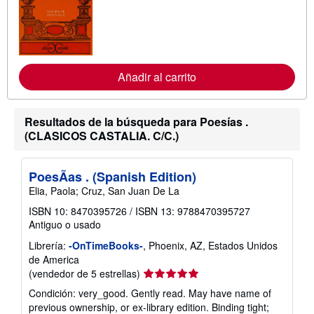
n
f
o
r
m
a
c
Añadir al carrito
i
ó
n
s
Resultados de la búsqueda para Poesías .
o
(CLASICOS CASTALIA. C/C.)
b
r
e
l
PoesÃ­as . (Spanish Edition)
a
s
Elia, Paola; Cruz, San Juan De La
t
a
ISBN 10: 8470395726
/
ISBN 13: 9788470395727
r
Antiguo o usado
i
f
Librería:
-OnTimeBooks-
, Phoenix, AZ, Estados Unidos
a
de America
s
d
Calificación
(vendedor de 5 estrellas)
e
del
e
Condición: very_good. Gently read. May have name of
vendedor:
n
previous ownership, or ex-library edition. Binding tight;
v