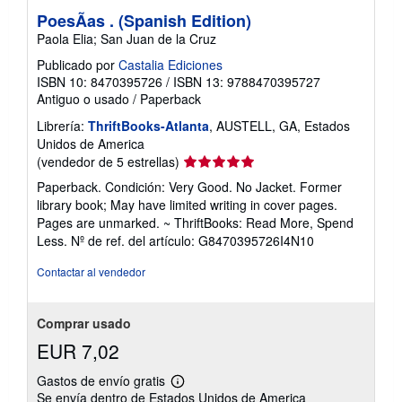
PoesÃas . (Spanish Edition)
Paola Elia; San Juan de la Cruz
Publicado por
Castalia Ediciones
ISBN 10: 8470395726
/
ISBN 13: 9788470395727
Antiguo o usado
/
Paperback
Librería:
ThriftBooks-Atlanta
, AUSTELL, GA, Estados
Unidos de America
Calificación
(vendedor de 5 estrellas)
del
Paperback. Condición: Very Good. No Jacket. Former
vendedor:
library book; May have limited writing in cover pages.
5
Pages are unmarked. ~ ThriftBooks: Read More, Spend
de
Less.
Nº de ref. del artículo: G8470395726I4N10
5
estrellas
Contactar al vendedor
Comprar usado
EUR 7,02
Gastos de envío gratis
Más
Se envía dentro de Estados Unidos de America
información