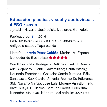
Educación plástica, visual y audiovisual :
4 ESO : savia
. [et al.il., Navarro, José Luisil., Izquierdo, Gonzaloil.
Publicado por
Sm
, 2016
ISBN 10: 8467587008
/
ISBN 13: 9788467587005
Antiguo o usado
/
Tapa blanda
Librería:
Librería Pérez Galdós
, Madrid, M, España
Calificación
(vendedor de 5 estrellas)
del
Condición: leido. Rodríguez Gutiérrez, Isabel; Gómez,
vendedor:
Ariel Alejandro; Luchini, Maximiliano; Shutterstock,;
5
Izquierdo Fernández, Gonzalo; Conde Miranda, Félix;
de
Santolasya Ruiz-Clavijo, Antonia; Archivo De Ediciones
5
SM,; Navarro García, José Luis; Moreno Arrastio, Félix;
estrellas
Díez Celaya, Guillermo; Berdugo Garvia, Guillermo
Ilustrador. rúst. 240.
Nº de ref. del artículo: 02251890
Contactar al vendedor