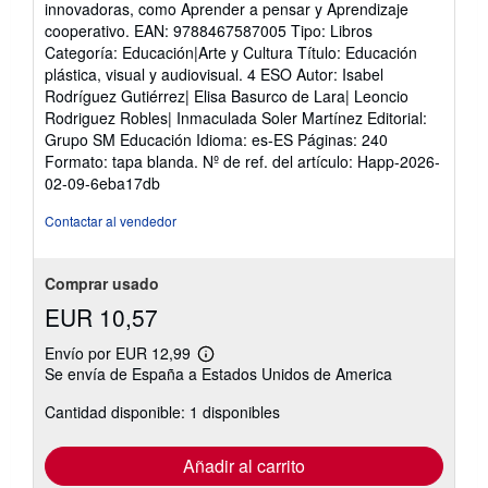
innovadoras, como Aprender a pensar y Aprendizaje
cooperativo. EAN: 9788467587005 Tipo: Libros
Categoría: Educación|Arte y Cultura Título: Educación
plástica, visual y audiovisual. 4 ESO Autor: Isabel
Rodríguez Gutiérrez| Elisa Basurco de Lara| Leoncio
Rodriguez Robles| Inmaculada Soler Martínez Editorial:
Grupo SM Educación Idioma: es-ES Páginas: 240
Formato: tapa blanda.
Nº de ref. del artículo: Happ-2026-
02-09-6eba17db
Contactar al vendedor
Comprar usado
EUR 10,57
Envío por EUR 12,99
Más
Se envía de España a Estados Unidos de America
información
sobre
Cantidad disponible: 1 disponibles
las
tarifas
de
envío
Añadir al carrito