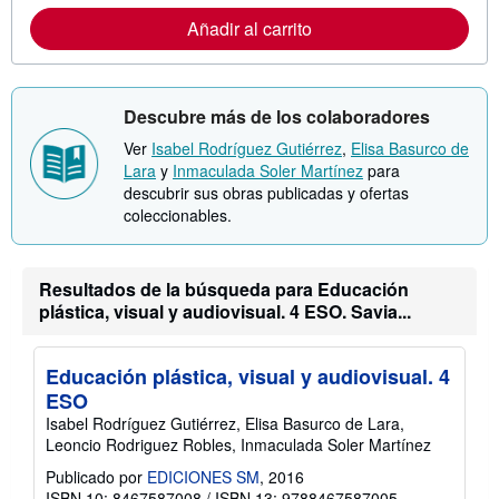
r
Añadir al carrito
m
a
c
i
ó
Descubre más de los colaboradores
n
s
Ver
Isabel Rodríguez Gutiérrez
,
Elisa Basurco de
o
b
Lara
y
Inmaculada Soler Martínez
para
r
descubrir sus obras publicadas y ofertas
e
coleccionables.
l
a
s
t
a
Resultados de la búsqueda para Educación
r
plástica, visual y audiovisual. 4 ESO. Savia...
i
f
a
s
Educación plástica, visual y audiovisual. 4
d
ESO
e
e
Isabel Rodríguez Gutiérrez, Elisa Basurco de Lara,
n
Leoncio Rodriguez Robles, Inmaculada Soler Martínez
v
í
Publicado por
EDICIONES SM
, 2016
o
ISBN 10: 8467587008
/
ISBN 13: 9788467587005