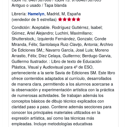
Antiguo o usado
/
Tapa blanda
Librería:
Hamelyn
, Madrid, M, España
Calificación
(vendedor de 5 estrellas)
del
Condición: Aceptable. Rodríguez Gutiérrez, Isabel;
vendedor:
Gómez, Ariel Alejandro; Luchini, Maximiliano;
5
Shutterstock,; Izquierdo Fernández, Gonzalo; Conde
de
Miranda, Félix; Santolasya Ruiz-Clavijo, Antonia; Archivo
5
De Ediciones SM,; Navarro García, José Luis; Moreno
estrellas
Arrastio, Félix; Díez Celaya, Guillermo; Berdugo Garvia,
Guillermo Ilustrador. : Libro de texto de Educación
Plástica, Visual y Audiovisual para 4º de ESO,
perteneciente a la serie Savia de Ediciones SM. Este libro
ofrece contenidos adaptados al currículo, desarrollados
de manera clara, permitiendo a los alumnos acercarse a
la observación y experimentación artística con la práctica
de numerosas actividades. Se trabajan además los
conceptos básicos de dibujo técnico explicados con
claridad paso a paso. Contiene además secciones para
conocer los principales materiales utilizados en la
expresión artística, así como las técnicas más
empleadas. Incluye metodologías educativas