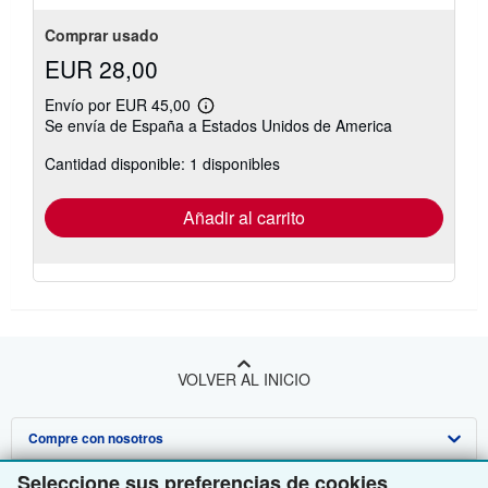
Comprar usado
EUR 28,00
Envío por EUR 45,00
Más
Se envía de España a Estados Unidos de America
información
sobre
Cantidad disponible: 1 disponibles
las
tarifas
de
envío
Añadir al carrito
VOLVER AL INICIO
Compre con nosotros
Seleccione sus preferencias de cookies
Venda con nosotros
Búsqueda avanzada