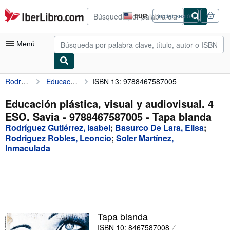
Pasar al contenido principal
IberLibro.com
EUR
Iniciar sesión
Preferencias
de
compra
Menú
del
sitio.
Rodríguez Gutiérrez, Isabel
Educación plástica, visual y audiovisual. 4 ESO. Savia - 9788467587005
ISBN 13: 9788467587005
Mi cuenta
Consultar mis pedidos
Educación plástica, visual y audiovisual. 4
ESO. Savia - 9788467587005 - Tapa blanda
Búsqueda avanzada
Rodríguez Gutiérrez, Isabel
;
Basurco De Lara, Elisa
;
Colecciones
Rodriguez Robles, Leoncio
;
Soler Martínez,
Inmaculada
Libros antiguos
Arte y coleccionismo
Vendedores
Comenzar a vender
Tapa blanda
Ayuda
ISBN 10: 8467587008