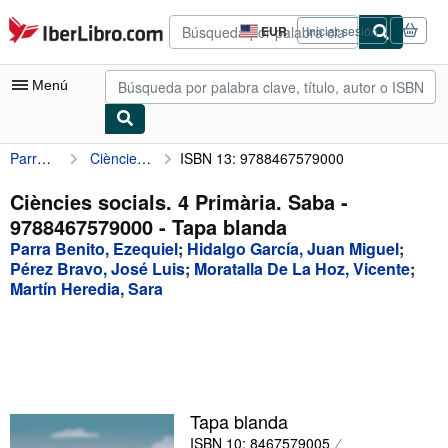
Pasar al contenido principal
IberLibro.com
EUR
Iniciar sesión
Preferencias
de
compra
Menú
del
sitio.
Parra Benito, Ezequiel
Ciències socials. 4 Primària. Saba - 9788467579000
ISBN 13: 9788467579000
Mi cuenta
Consultar mis pedidos
Ciències socials. 4 Primària. Saba -
9788467579000 - Tapa blanda
Búsqueda avanzada
Parra Benito, Ezequiel
;
Hidalgo García, Juan Miguel
;
Colecciones
Pérez Bravo, José Luis
;
Moratalla De La Hoz, Vicente
;
Martín Heredia, Sara
Libros antiguos
Arte y coleccionismo
Vendedores
Comenzar a vender
Tapa blanda
Ayuda
ISBN 10: 8467579005