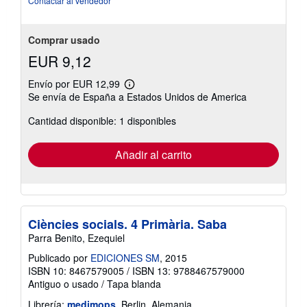
Contactar al vendedor
Comprar usado
EUR 9,12
Envío por EUR 12,99
Más
Se envía de España a Estados Unidos de America
información
sobre
Cantidad disponible: 1 disponibles
las
tarifas
de
envío
Añadir al carrito
Ciències socials. 4 Primària. Saba
Parra Benito, Ezequiel
Publicado por
EDICIONES SM
, 2015
ISBN 10: 8467579005
/
ISBN 13: 9788467579000
Antiguo o usado
/
Tapa blanda
Librería:
medimops
, Berlin, Alemania