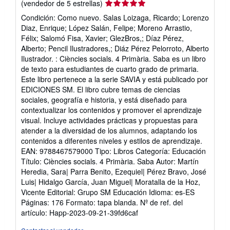
Calificación
(vendedor de 5 estrellas)
del
Condición: Como nuevo. Salas Loizaga, Ricardo; Lorenzo
vendedor:
Diaz, Enrique; López Salán, Felipe; Moreno Arrastio,
5
Félix; Salomó Fisa, Xavier; GlezBros,; Díaz Pérez,
de
Alberto; Pencil Ilustradores,; Diáz Pérez Pelorroto, Alberto
5
Ilustrador. : Ciències socials. 4 Primària. Saba es un libro
estrellas
de texto para estudiantes de cuarto grado de primaria.
Este libro pertenece a la serie SAVIA y está publicado por
EDICIONES SM. El libro cubre temas de ciencias
sociales, geografía e historia, y está diseñado para
contextualizar los contenidos y promover el aprendizaje
visual. Incluye actividades prácticas y propuestas para
atender a la diversidad de los alumnos, adaptando los
contenidos a diferentes niveles y estilos de aprendizaje.
EAN: 9788467579000 Tipo: Libros Categoría: Educación
Título: Ciències socials. 4 Primària. Saba Autor: Martín
Heredia, Sara| Parra Benito, Ezequiel| Pérez Bravo, José
Luis| Hidalgo García, Juan Miguel| Moratalla de la Hoz,
Vicente Editorial: Grupo SM Educación Idioma: es-ES
Páginas: 176 Formato: tapa blanda.
Nº de ref. del
artículo: Happ-2023-09-21-39fd6caf