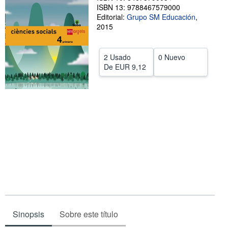
ISBN 13: 9788467579000
CERRAR
Editorial:
Grupo SM Educación
,
2015
2 Usado
0 Nuevo
De
EUR 9,12
Sinopsis
Sobre este título