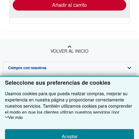
envío
Añadir al carrito
VOLVER AL INICIO
Compre con nosotros
Venda con nosotros
Búsqueda avanzada
Seleccione sus preferencias de cookies
Sobre nosotros
Colecciones
Comenzar a vender
Usamos cookies para que pueda realizar compras, mejorar su
experiencia en nuestra página y proporcionar correctamente
Obtener Ayuda
Mi cuenta
Únase a nuestro programa de afiliados
Sobre IberLibro
nuestros servicios. También utilizamos cookies para comprender
el modo en que los clientes utilizan nuestros servicios (por
Otras compañías de AbeBooks
Mis pedidos
Recomiende un vendedor
Medios
Preguntas frecuentes y guías
ejemplo, midiendo las visitas al sitio) y así poder realizar mejoras.
Ver más
Si está de acuerdo, también utilizaremos cookies de terceros
Siga a IberLibro
Ver carrito
Empleo
Atención al Cliente
AbeBooks.com
para mostrar contenido relevante en los anuncios y medir el
rendimiento de los mismos. Elija Rechazar si noestá de acuerdo
Aceptar
Política de Privacidad
AbeBooks.co.uk