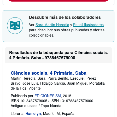
a
c
i
ó
Descubre más de los colaboradores
n
s
Ver
Sara Martín Heredia
y
Pencil Ilustradores
o
para descubrir sus obras publicadas y ofertas
b
r
coleccionables.
e
l
a
s
Resultados de la búsqueda para Ciències socials.
t
4 Primària. Saba - 9788467579000
a
r
i
f
Ciències socials. 4 Primària. Saba
a
s
Martín Heredia, Sara, Parra Benito, Ezequiel, Pérez
d
Bravo, José Luis, Hidalgo García, Juan Miguel, Moratalla
e
de la Hoz, Vicente
e
n
Publicado por
EDICIONES SM
, 2015
v
ISBN 10: 8467579005
/
ISBN 13: 9788467579000
í
o
Antiguo o usado
/
Tapa blanda
Librería:
Hamelyn
, Madrid, M, España