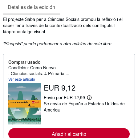
Detalles de la edición
Sinopsis
El projecte Saba per a Ciències Socials promou la reflexió i el
saber fer a través de la contextualització dels continguts i
l#aprenentatge visual.
"Sinopsis" puede pertenecer a otra edición de este libro.
Comprar usado
Condición: Como Nuevo
: Ciències socials. 4 Primària....
Ver este artículo
EUR 9,12
Envío por EUR 12,99
M
Se envía de España a Estados Unidos de
á
s
America
i
n
f
o
r
Añadir al carrito
m