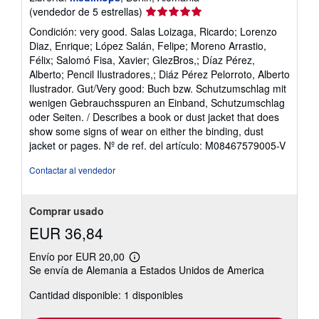
Calificación
(vendedor de 5 estrellas)
del
Condición: very good. Salas Loizaga, Ricardo; Lorenzo
vendedor:
Diaz, Enrique; López Salán, Felipe; Moreno Arrastio,
5
Félix; Salomó Fisa, Xavier; GlezBros,; Díaz Pérez,
de
Alberto; Pencil Ilustradores,; Diáz Pérez Pelorroto, Alberto
5
Ilustrador. Gut/Very good: Buch bzw. Schutzumschlag mit
estrellas
wenigen Gebrauchsspuren an Einband, Schutzumschlag
oder Seiten. / Describes a book or dust jacket that does
show some signs of wear on either the binding, dust
jacket or pages.
Nº de ref. del artículo: M08467579005-V
Contactar al vendedor
Comprar usado
EUR 36,84
Envío por EUR 20,00
Más
Se envía de Alemania a Estados Unidos de America
información
sobre
Cantidad disponible: 1 disponibles
las
tarifas
de