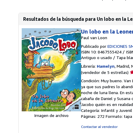
Resultados de la búsqueda para Un lobo en la Le
Un lobo en la Leone
Paul van Loon
Publicado por
EDICIONES S
ISBN 10: 8467555424
/
ISB
Antiguo o usado
/
Tapa bla
Librería:
Hamelyn
, Madrid,
Ca
(vendedor de 5 estrellas)
d
Condición: Muy bueno. Van L
v
ya que sus padres lo aban
5
noche de luna llena. En est
d
cabaña de Daniel y Susana 
5
Jacobo quién es en realida
e
Categoría: Infantil y Juven
Imagen de archivo
Páginas: 272 Formato: tapa
Contactar al vendedor