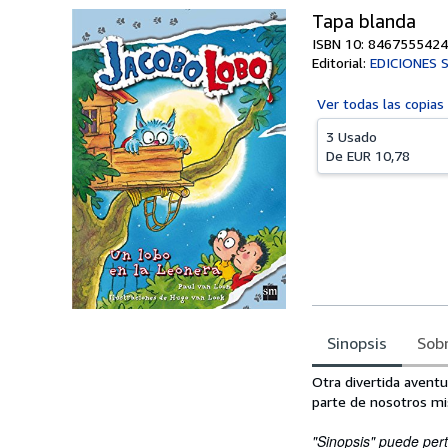
Tapa blanda
ISBN 10: 8467555424
Editorial:
EDICIONES 
Ver todas las
copias
3 Usado
De
EUR 10,78
Sinopsis
Sobr
Sinopsis
Otra divertida aventu
parte de nosotros m
"Sinopsis" puede pert