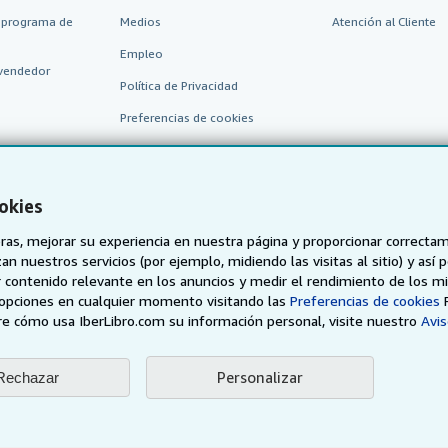
 programa de
Medios
Atención al Cliente
Empleo
vendedor
Política de Privacidad
Preferencias de cookies
Aviso de cookies
Accesibilidad
okies
as, mejorar su experiencia en nuestra página y proporcionar correcta
n nuestros servicios (por ejemplo, midiendo las visitas al sitio) y así 
 contenido relevante en los anuncios y medir el rendimiento de los mi
opciones en cualquier momento visitando las
Preferencias de cookies
e cómo usa IberLibro.com su información personal, visite nuestro
Avis
AbeBooks.de
AbeBooks.fr
AbeBooks.it
AbeBooks Aus/
Personalizar
Rechazar
BookFinder.com
Encuentre cualquier libro al mejor precio