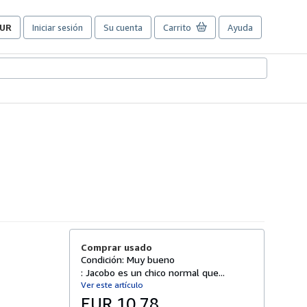
UR
Iniciar sesión
Su cuenta
Carrito
Ayuda
referencias
e
ompra
el
itio.
Comprar usado
Condición: Muy bueno
: Jacobo es un chico normal que...
Ver este artículo
EUR 10,78