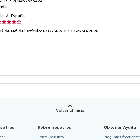
N 13: 9788467555424
nda
nte, A, España
lificación
el
Nº de ref. del artículo: BOX-562-29012-4-30-2026
endedor:
e
strellas
Volver al inicio
sotros
Sobre nosotros
Obtener Ayuda
der
Sobre IberLibro
Preguntas frecuentes