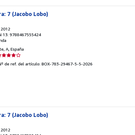
ra: 7 (Jacobo Lobo)
, 2012
N 13: 9788467555424
nda
nte, A, España
lificación
el
Nº de ref. del artículo: BOX-783-29467-5-5-2026
endedor:
e
strellas
ra: 7 (Jacobo Lobo)
, 2012