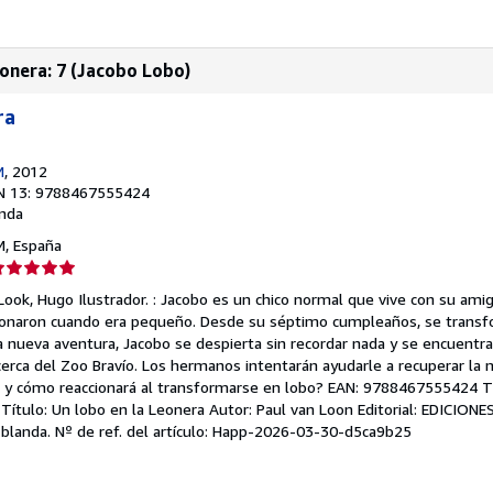
onera: 7 (Jacobo Lobo)
ra
M
, 2012
N 13: 9788467555424
nda
 M, España
lificación
el
ook, Hugo Ilustrador. : Jacobo es un chico normal que vive con su amig
endedor:
donaron cuando era pequeño. Desde su séptimo cumpleaños, se transf
a nueva aventura, Jacobo se despierta sin recordar nada y se encuentra 
e
cerca del Zoo Bravío. Los hermanos intentarán ayudarle a recuperar la
d y cómo reaccionará al transformarse en lobo? EAN: 9788467555424 Ti
strellas
il Título: Un lobo en la Leonera Autor: Paul van Loon Editorial: EDICION
 blanda.
Nº de ref. del artículo: Happ-2026-03-30-d5ca9b25