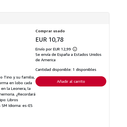
s
d
e
e
n
v
í
Comprar usado
o
EUR 10,78
Envío por EUR 12,99
Más
Se envía de España a Estados Unidos
información
sobre
de America
las
tarifas
Cantidad disponible: 1 disponibles
de
envío
o Tino y su familia,
Añadir al carrito
orma en lobo cada
en la Leonera, la
 memoria. ¿Recordará
po: Libros
ES SM Idioma: es-ES