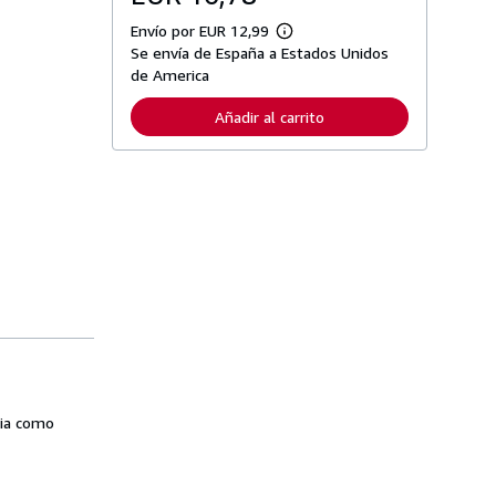
Envío por EUR 12,99
M
Se envía de España a Estados Unidos
á
s
de America
i
n
Añadir al carrito
f
o
r
m
a
c
i
ó
n
s
o
b
r
e
l
a
s
t
a
cia como
r
i
f
a