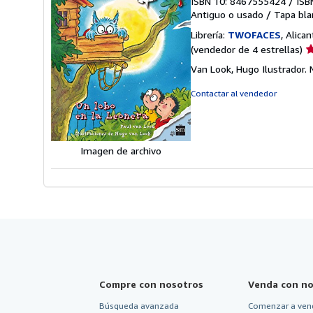
ISBN 10: 8467555424
/
ISB
Antiguo o usado
/
Tapa bla
Librería:
TWOFACES
, Alica
Ca
(vendedor de 4 estrellas)
d
Van Look, Hugo Ilustrador.
v
4
Contactar al vendedor
d
5
e
Imagen de archivo
Compre con nosotros
Venda con no
Búsqueda avanzada
Comenzar a ven