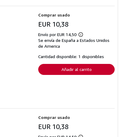
Comprar usado
EUR 10,38
Envío por EUR 14,50
Más
Se envía de España a Estados Unidos
información
sobre
de America
las
tarifas
Cantidad disponible: 1 disponibles
de
envío
Añadir al carrito
Comprar usado
EUR 10,38
Envío por EUR 14,50