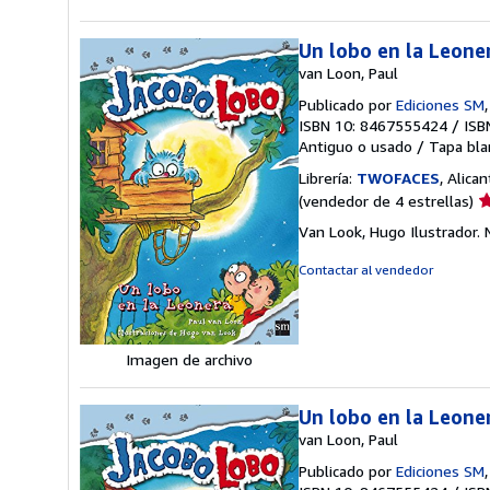
Un lobo en la Leone
van Loon, Paul
Publicado por
Ediciones SM
ISBN 10: 8467555424
/
ISB
Antiguo o usado
/
Tapa bla
Librería:
TWOFACES
, Alica
Ca
(vendedor de 4 estrellas)
d
Van Look, Hugo Ilustrador.
v
4
Contactar al vendedor
d
5
e
Imagen de archivo
Un lobo en la Leone
van Loon, Paul
Publicado por
Ediciones SM