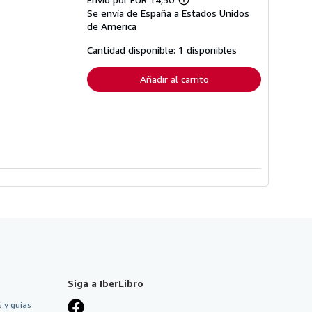
Más
Se envía de España a Estados Unidos
información
sobre
de America
las
tarifas
Cantidad disponible: 1 disponibles
de
envío
Añadir al carrito
Siga a IberLibro
 y guías