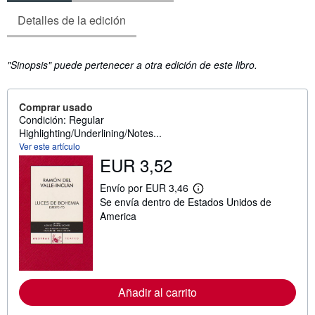
Detalles de la edición
Sinopsis
"Sinopsis" puede pertenecer a otra edición de este libro.
Comprar usado
Condición: Regular
Highlighting/Underlining/Notes...
Ver este artículo
EUR 3,52
Envío por EUR 3,46
M
Se envía dentro de Estados Unidos de
á
s
America
i
n
f
o
r
m
a
Añadir al carrito
c
i