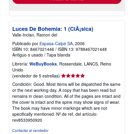
Luces De Bohemia: 1 (ClÃ¡sica)
Valle-Inclan, Ramon del
Publicado por
Espasa-Calpe SA
, 2006
ISBN 10: 8467021446
/
ISBN 13: 9788467021448
Antiguo o usado
/
Tapa blanda
Librería:
WeBuyBooks
, Rossendale, LANCS, Reino
Unido
Calificación
(vendedor de 5 estrellas)
del
Condición: Good. Most items will be dispatched the same
vendedor:
or the next working day. A copy that has been read but
5
remains in clean condition. All of the pages are intact and
de
the cover is intact and the spine may show signs of wear.
5
The book may have minor markings which are not
estrellas
specifically mentioned.
Nº de ref. del artículo:
rev8533950920
Contactar al vendedor