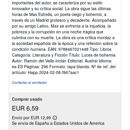
de
importantes del autor, se caracteriza por su estilo
5
innovador y su crítica social. La obra sigue las últimas
estrellas
horas de Max Estrella, un poeta ciego y bohemio, a
través de un Madrid grotesco y decadente. Acompañado
por su amigo Latino, Max se enfrenta a la injusticia, la
pobreza y la corrupción en una noche trágica que
culmina con su muerte. La obra es una crítica mordaz a
la sociedad española de la época y una reflexión sobre la
condición humana. EAN: 9788467021448 Tipo: Libros
Categoría: Literatura y Ficción Título: Luces de bohemia
Autor: Ramón del Valle-Inclán Editorial: Austral Idioma:
es-ES Páginas: 296 Formato: tapa blanda.
Nº de ref. del
artículo: Happ-2024-02-08-f967aac1
Contactar al vendedor
Comprar usado
EUR 6,59
Envío por EUR 12,99
Más
Se envía de España a Estados Unidos de America
información
sobre