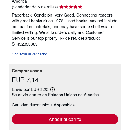
America
Calificación
(vendedor de 5 estrellas)
del
Paperback. Condición: Very Good. Connecting readers
vendedor:
with great books since 1972! Used books may not include
5
companion materials, and may have some shelf wear or
de
limited writing. We ship orders daily and Customer
5
Service is our top priority!
Nº de ref. del artículo:
estrellas
S_452333389
Contactar al vendedor
Comprar usado
EUR 7,14
Envío por EUR 3,25
Más
Se envía dentro de Estados Unidos de America
información
sobre
Cantidad disponible: 1 disponibles
las
tarifas
de
envío
Añadir al carrito