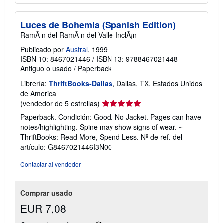
Luces de Bohemia (Spanish Edition)
RamÃ n del RamÃ n del Valle-InclÃ¡n
Publicado por
Austral
, 1999
ISBN 10: 8467021446
/
ISBN 13: 9788467021448
Antiguo o usado
/
Paperback
Librería:
ThriftBooks-Dallas
, Dallas, TX, Estados Unidos
de America
Calificación
(vendedor de 5 estrellas)
del
Paperback. Condición: Good. No Jacket. Pages can have
vendedor:
notes/highlighting. Spine may show signs of wear. ~
5
ThriftBooks: Read More, Spend Less.
Nº de ref. del
de
artículo: G8467021446I3N00
5
estrellas
Contactar al vendedor
Comprar usado
EUR 7,08