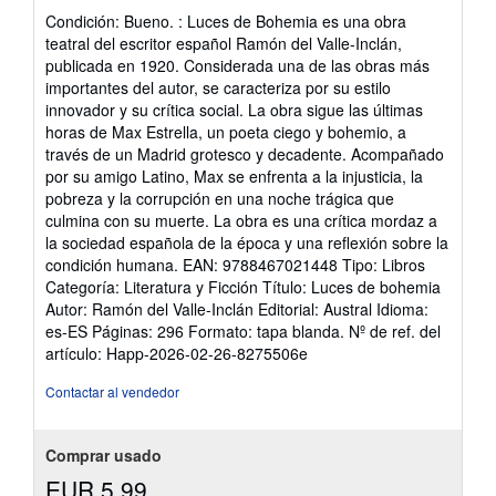
del
Condición: Bueno. : Luces de Bohemia es una obra
vendedor:
teatral del escritor español Ramón del Valle-Inclán,
5
publicada en 1920. Considerada una de las obras más
de
importantes del autor, se caracteriza por su estilo
5
innovador y su crítica social. La obra sigue las últimas
estrellas
horas de Max Estrella, un poeta ciego y bohemio, a
través de un Madrid grotesco y decadente. Acompañado
por su amigo Latino, Max se enfrenta a la injusticia, la
pobreza y la corrupción en una noche trágica que
culmina con su muerte. La obra es una crítica mordaz a
la sociedad española de la época y una reflexión sobre la
condición humana. EAN: 9788467021448 Tipo: Libros
Categoría: Literatura y Ficción Título: Luces de bohemia
Autor: Ramón del Valle-Inclán Editorial: Austral Idioma:
es-ES Páginas: 296 Formato: tapa blanda.
Nº de ref. del
artículo: Happ-2026-02-26-8275506e
Contactar al vendedor
Comprar usado
EUR 5,99