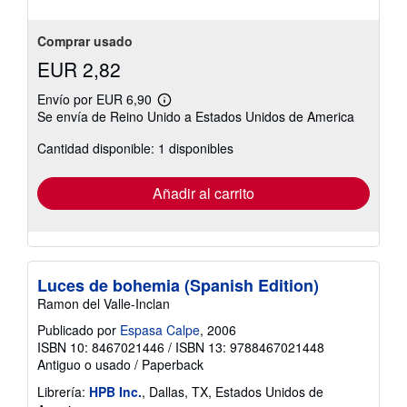
Comprar usado
EUR 2,82
Envío por EUR 6,90
Más
Se envía de Reino Unido a Estados Unidos de America
información
sobre
Cantidad disponible: 1 disponibles
las
tarifas
de
envío
Añadir al carrito
Luces de bohemia (Spanish Edition)
Ramon del Valle-Inclan
Publicado por
Espasa Calpe
, 2006
ISBN 10: 8467021446
/
ISBN 13: 9788467021448
Antiguo o usado
/
Paperback
Librería:
HPB Inc.
, Dallas, TX, Estados Unidos de