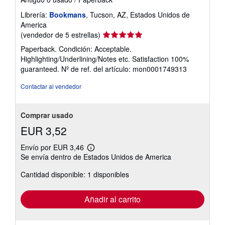
Librería:
Bookmans
, Tucson, AZ, Estados Unidos de
America
Calificación
(vendedor de 5 estrellas)
del
Paperback. Condición: Acceptable.
vendedor:
Highlighting/Underlining/Notes etc. Satisfaction 100%
5
guaranteed.
Nº de ref. del artículo: mon0001749313
de
5
Contactar al vendedor
estrellas
Comprar usado
EUR 3,52
Envío por EUR 3,46
Más
Se envía dentro de Estados Unidos de America
información
sobre
Cantidad disponible: 1 disponibles
las
tarifas
de
envío
Añadir al carrito