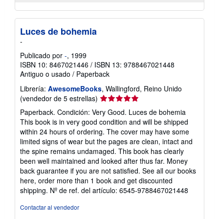
Luces de bohemia
-
Publicado por
-
, 1999
ISBN 10: 8467021446
/
ISBN 13: 9788467021448
Antiguo o usado
/
Paperback
Librería:
AwesomeBooks
, Wallingford, Reino Unido
Calificación
(vendedor de 5 estrellas)
del
Paperback. Condición: Very Good. Luces de bohemia
vendedor:
This book is in very good condition and will be shipped
5
within 24 hours of ordering. The cover may have some
de
limited signs of wear but the pages are clean, intact and
5
the spine remains undamaged. This book has clearly
estrellas
been well maintained and looked after thus far. Money
back guarantee if you are not satisfied. See all our books
here, order more than 1 book and get discounted
shipping.
Nº de ref. del artículo: 6545-9788467021448
Contactar al vendedor