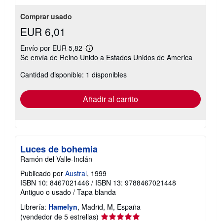
Comprar usado
EUR 6,01
Envío por EUR 5,82
Más
Se envía de Reino Unido a Estados Unidos de America
información
sobre
Cantidad disponible: 1 disponibles
las
tarifas
de
envío
Añadir al carrito
Luces de bohemia
Ramón del Valle-Inclán
Publicado por
Austral
, 1999
ISBN 10: 8467021446
/
ISBN 13: 9788467021448
Antiguo o usado
/
Tapa blanda
Librería:
Hamelyn
, Madrid, M, España
Calificación
(vendedor de 5 estrellas)