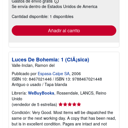
Gastos de envío gratis
Más
Se envía dentro de Estados Unidos de America
información
sobre
Cantidad disponible: 1 disponibles
las
tarifas
de
envío
Añadir al carrito
Luces De Bohemia: 1 (ClÃ¡sica)
Valle-Inclan, Ramon del
Publicado por
Espasa-Calpe SA
, 2006
ISBN 10: 8467021446
/
ISBN 13: 9788467021448
Antiguo o usado
/
Tapa blanda
Librería:
WeBuyBooks
, Rossendale, LANCS, Reino
Unido
Calificación
(vendedor de 5 estrellas)
del
Condición: Very Good. Most items will be dispatched the
vendedor:
same or the next working day. A copy that has been read,
5
but is in excellent condition. Pages are intact and not
de