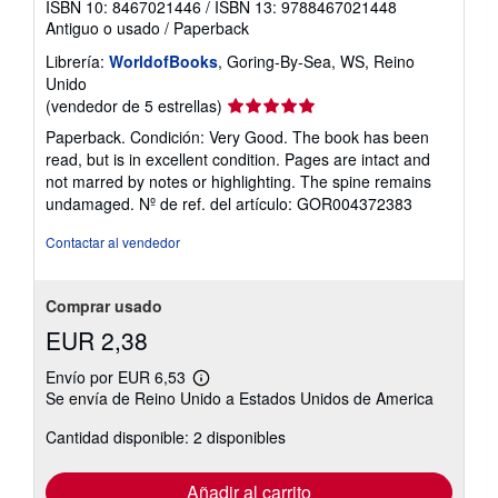
ISBN 10: 8467021446
/
ISBN 13: 9788467021448
Antiguo o usado
/
Paperback
Librería:
WorldofBooks
, Goring-By-Sea, WS, Reino
Unido
Calificación
(vendedor de 5 estrellas)
del
Paperback. Condición: Very Good. The book has been
vendedor:
read, but is in excellent condition. Pages are intact and
5
not marred by notes or highlighting. The spine remains
de
undamaged.
Nº de ref. del artículo: GOR004372383
5
estrellas
Contactar al vendedor
Comprar usado
EUR 2,38
Envío por EUR 6,53
Más
Se envía de Reino Unido a Estados Unidos de America
información
sobre
Cantidad disponible: 2 disponibles
las
tarifas
de
envío
Añadir al carrito