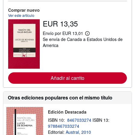
ó
n
Comprar nuevo
s
Ver este artículo
o
b
EUR 13,35
r
e
Envío por EUR 13,01
l
M
a
Se envía de Canada a Estados Unidos de
á
s
s
America
t
i
a
n
r
f
i
o
f
r
a
m
s
a
Añadir al carrito
d
c
e
i
e
ó
n
n
Otras ediciones populares con el mismo título
v
s
í
o
o
b
Edición Destacada
r
e
ISBN 10:
8467033274
ISBN 13:
l
9788467033274
a
s
Editorial:
Austral, 2010
t