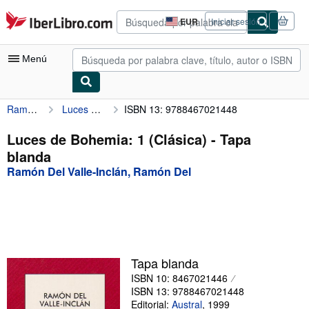
Pasar al contenido principal
IberLibro.com
EUR
Iniciar sesión
Preferencias
de
compra
Menú
del
sitio.
Ramón Del Valle-Inclán, Ramón Del
Luces de Bohemia: 1 (Clásica)
ISBN 13: 9788467021448
Mi cuenta
Consultar mis pedidos
Luces de Bohemia: 1 (Clásica) - Tapa
blanda
Búsqueda avanzada
Ramón Del Valle-Inclán, Ramón Del
Colecciones
Libros antiguos
Arte y coleccionismo
Vendedores
Tapa blanda
ISBN 10: 8467021446
Comenzar a vender
ISBN 13: 9788467021448
Ayuda
Editorial:
Austral
,
1999