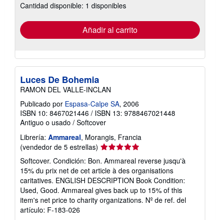
Cantidad disponible: 1 disponibles
las
tarifas
de
envío
Añadir al carrito
Luces De Bohemia
RAMON DEL VALLE-INCLAN
Publicado por
Espasa-Calpe SA
, 2006
ISBN 10: 8467021446
/
ISBN 13: 9788467021448
Antiguo o usado
/
Softcover
Librería:
Ammareal
, Morangis, Francia
Calificación
(vendedor de 5 estrellas)
del
Softcover. Condición: Bon. Ammareal reverse jusqu'à
vendedor:
15% du prix net de cet article à des organisations
5
caritatives. ENGLISH DESCRIPTION Book Condition:
de
Used, Good. Ammareal gives back up to 15% of this
5
item's net price to charity organizations.
Nº de ref. del
estrellas
artículo: F-183-026