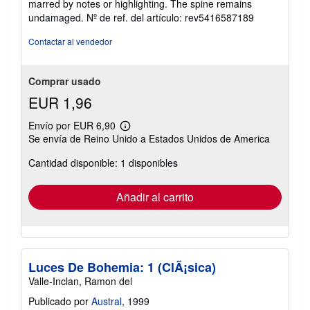
marred by notes or highlighting. The spine remains
5
undamaged.
Nº de ref. del artículo: rev5416587189
estrellas
Contactar al vendedor
Comprar usado
EUR 1,96
Envío por EUR 6,90
Más
Se envía de Reino Unido a Estados Unidos de America
información
sobre
Cantidad disponible: 1 disponibles
las
tarifas
de
envío
Añadir al carrito
Luces De Bohemia: 1 (ClÃ¡sica)
Valle-Inclan, Ramon del
Publicado por
Austral
, 1999