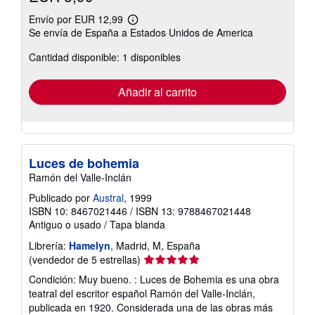
Envío por EUR 12,99
Más
Se envía de España a Estados Unidos de America
información
sobre
Cantidad disponible: 1 disponibles
las
tarifas
de
envío
Añadir al carrito
Luces de bohemia
Ramón del Valle-Inclán
Publicado por
Austral
, 1999
ISBN 10: 8467021446
/
ISBN 13: 9788467021448
Antiguo o usado
/
Tapa blanda
Librería:
Hamelyn
, Madrid, M, España
Calificación
(vendedor de 5 estrellas)
del
Condición: Muy bueno. : Luces de Bohemia es una obra
vendedor:
teatral del escritor español Ramón del Valle-Inclán,
5
publicada en 1920. Considerada una de las obras más