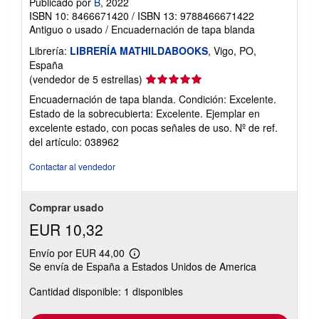
Publicado por
B
, 2022
ISBN 10: 8466671420
/
ISBN 13: 9788466671422
Antiguo o usado
/
Encuadernación de tapa blanda
Librería:
LIBRERÍA MATHILDABOOKS
, Vigo, PO,
España
Calificación
(vendedor de 5 estrellas)
del
Encuadernación de tapa blanda. Condición: Excelente.
vendedor:
Estado de la sobrecubierta: Excelente. Ejemplar en
5
excelente estado, con pocas señales de uso.
Nº de ref.
de
del artículo: 038962
5
estrellas
Contactar al vendedor
Comprar usado
EUR 10,32
Envío por EUR 44,00
Más
Se envía de España a Estados Unidos de America
información
sobre
Cantidad disponible: 1 disponibles
las
tarifas
de