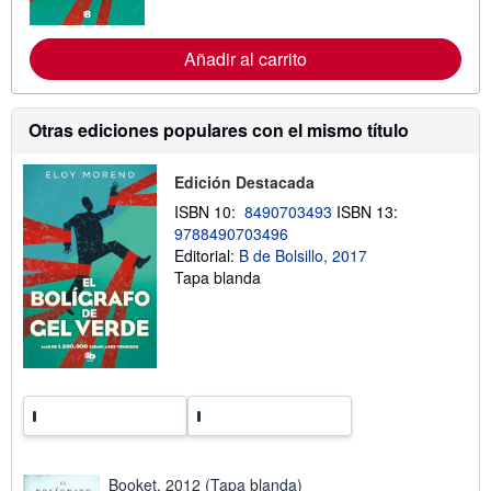
i
o
f
r
a
m
Añadir al carrito
s
a
d
c
e
i
e
ó
n
n
Otras ediciones populares con el mismo título
v
s
í
o
o
b
Edición Destacada
r
e
ISBN 10:
8490703493
ISBN 13:
l
9788490703496
a
Editorial:
B de Bolsillo, 2017
s
t
Tapa blanda
a
r
i
f
a
s
d
e
e
n
v
í
Booket, 2012 (Tapa blanda)
o