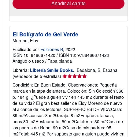
envío
Añadir al carrito
El Bolígrafo de Gel Verde
Moreno, Eloy
Publicado por
Ediciones B
, 2022
ISBN 10: 8466671420
/
ISBN 13: 9788466671422
Antiguo o usado
/
Tapa blanda
Librería:
Librería Smile Books.
, Badalona, B, España
Calificación
(vendedor de 5 estrellas)
del
Condición: En Buen Estado. Observaciones: Pequeña
vendedor:
marca en la tapa delantera. Colección: Sin Colección 368
5
p. 484 g. ¿Puede alguien vivir en 445 m2 durante el resto
de
de su vida? El gran best seller de Eloy Moreno de nuevo
5
al alcance de los lectores. SUPERFICIES DE VIDA:Casa:
estrellas
89 m2Ascensor: 3 m2Garaje: 8 m2Empresa: la sala,
unos 80 m2Restaurante: 50 m2Cafetería: 30 m2Casa de
los padres de Rebe: 90 m2Casa de mis padres: 95
m2Total: 445 m2 Por supuesto que alguien puede vivir en