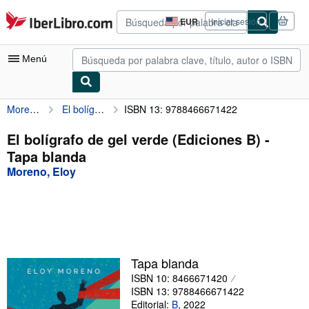
Pasar al contenido principal
IberLibro.com
EUR
Iniciar sesión
Preferencias
de
compra
Menú
del
sitio.
Moreno, Eloy
El bolígrafo de gel verde (Ediciones B)
ISBN 13: 9788466671422
Mi cuenta
Consultar mis pedidos
El bolígrafo de gel verde (Ediciones B) -
Tapa blanda
Búsqueda avanzada
Moreno, Eloy
Colecciones
Libros antiguos
Arte y coleccionismo
Vendedores
Tapa blanda
ISBN 10: 8466671420
Comenzar a vender
ISBN 13: 9788466671422
Ayuda
Editorial:
B
,
2022