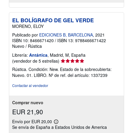
EL BOLÍGRAFO DE GEL VERDE
MORENO, ELOY
Publicado por
EDICIONES B, BARCELONA
, 2021
ISBN 10: 8466671420
/
ISBN 13: 9788466671422
Nuevo
/
Rústica
Librería:
Antártica
, Madrid, M, España
Calificación
(vendedor de 5 estrellas)
del
Rústica. Condición: New. Estado de la sobrecubierta:
vendedor:
Nuevo. 01. LIBRO.
Nº de ref. del artículo: 1337239
5
de
Contactar al vendedor
5
estrellas
Comprar nuevo
EUR 21,90
Envío por EUR 20,00
Más
Se envía de España a Estados Unidos de America
información
sobre