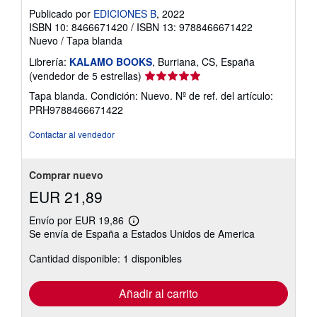
Publicado por
EDICIONES B
, 2022
ISBN 10: 8466671420
/
ISBN 13: 9788466671422
Nuevo
/
Tapa blanda
Librería:
KALAMO BOOKS
, Burriana, CS, España
Calificación
(vendedor de 5 estrellas)
del
Tapa blanda. Condición: Nuevo.
Nº de ref. del artículo:
vendedor:
PRH9788466671422
5
de
Contactar al vendedor
5
estrellas
Comprar nuevo
EUR 21,89
Envío por EUR 19,86
Más
Se envía de España a Estados Unidos de America
información
sobre
Cantidad disponible: 1 disponibles
las
tarifas
de
envío
Añadir al carrito