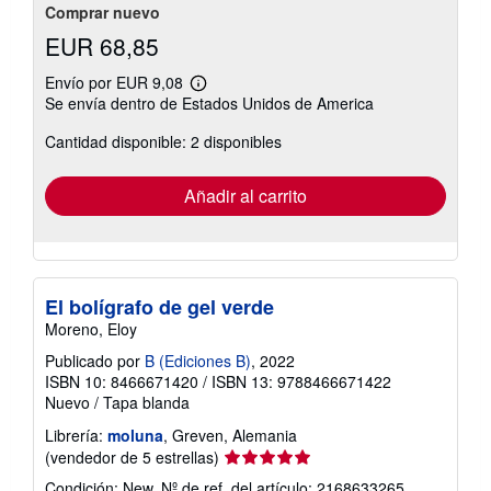
Comprar nuevo
EUR 68,85
Envío por EUR 9,08
Más
Se envía dentro de Estados Unidos de America
información
sobre
Cantidad disponible: 2 disponibles
las
tarifas
de
envío
Añadir al carrito
El bolígrafo de gel verde
Moreno, Eloy
Publicado por
B (Ediciones B)
, 2022
ISBN 10: 8466671420
/
ISBN 13: 9788466671422
Nuevo
/
Tapa blanda
Librería:
moluna
, Greven, Alemania
Calificación
(vendedor de 5 estrellas)
del
Condición: New.
Nº de ref. del artículo: 2168633265