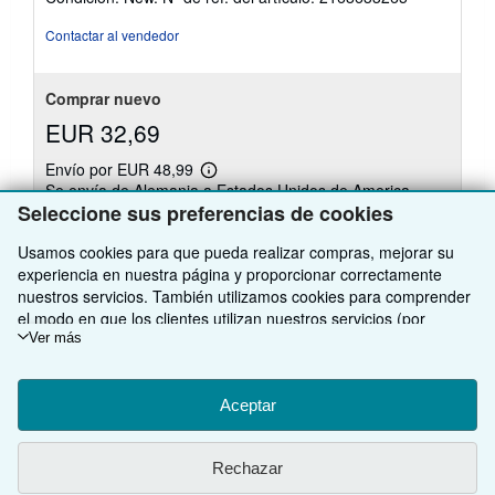
vendedor:
5
Contactar al vendedor
de
5
estrellas
Comprar nuevo
EUR 32,69
Envío por EUR 48,99
Más
Se envía de Alemania a Estados Unidos de America
información
Seleccione sus preferencias de cookies
sobre
Cantidad disponible: 2 disponibles
las
tarifas
Usamos cookies para que pueda realizar compras, mejorar su
de
experiencia en nuestra página y proporcionar correctamente
envío
Añadir al carrito
nuestros servicios. También utilizamos cookies para comprender
el modo en que los clientes utilizan nuestros servicios (por
ejemplo, midiendo las visitas al sitio) y así poder realizar mejoras.
Ver más
Si está de acuerdo, también utilizaremos cookies de terceros
para mostrar contenido relevante en los anuncios y medir el
Existen otras
4
copia(s) de este libro
rendimiento de los mismos. Elija Rechazar si noestá de acuerdo
Aceptar
Ver todos los resultados de su búsqueda
o Personalizar para obtener más información. Puede cambiar sus
opciones en cualquier momento visitando las
Preferencias de
Rechazar
cookies
Para saber más sobre cómo se utilizan las cookies, visite