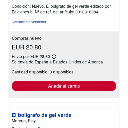
del
Condición: Nuevo. El bolgrafo de gel verde editado por
vendedor:
Ediciones b.
Nº de ref. del artículo: 0010318084
5
de
Contactar al vendedor
5
estrellas
Comprar nuevo
EUR 20,80
Envío por EUR 28,60
Más
Se envía de España a Estados Unidos de America
información
sobre
Cantidad disponible: 3 disponibles
las
tarifas
de
envío
Añadir al carrito
El bolígrafo de gel verde
Moreno, Eloy