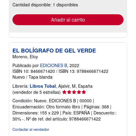
Cantidad disponible: 1 disponibles
las
tarifas
de
envío
Añadir al carrito
EL BOLÍGRAFO DE GEL VERDE
Moreno, Eloy
Publicado por
EDICIONES B
, 2022
ISBN 10: 8466671420
/
ISBN 13: 9788466671422
Nuevo
/
Tapa blanda
Librería:
Libros Tobal
, Ajalvir, M, España
Calificación
(vendedor de 5 estrellas)
del
Condición: Nuevo. EDICIONES B | 00000 |
vendedor:
Encuadernación: Otro formato libro | Páginas: 368 |
5
Dimensiones: 155 x 229 | País: ESPAÑA | Descuento::
de
30% -.
Nº de ref. del artículo: 9788466671422
5
estrellas
Contactar al vendedor