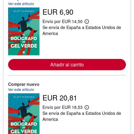
Ver este artículo
EUR 6,90
Envío por EUR 14,50
M
Se envía de España a Estados Unidos de
á
s
America
i
n
f
o
r
m
Añadir al carrito
a
c
i
ó
n
Comprar nuevo
s
Ver este artículo
o
EUR 20,81
b
r
e
Envío por EUR 18,53
l
M
Se envía de España a Estados Unidos de
a
á
s
s
America
t
i
a
n
r
f