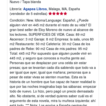
Nuevo
/
Tapa blanda
Librería:
Agapea Libros
, Malaga, MA, España
Calificación
(vendedor de 5 estrellas)
del
Condición: New. Idioma/Language: Español. ¿Puede
vendedor:
alguien vivir en 445 m2 durante el resto de su vida? El
5
gran best seller de Eloy Moreno de nuevo al alcance de
de
los lectores. SUPERFICIES DE VIDA: Casa: 89 m2
5
Ascensor: 3 m2 Garaje: 8 m2 Empresa: la sala, unos 80
estrellas
m2 Restaurante: 50 m2 Cafetería: 30 m2 Casa de los
padres de Rebe: 90 m2 Casa de mis padres: 95 m2
Total: 445 m2 Por supuesto que alguien puede vivir en
445 m2, y seguro que conoces a mucha gente así.
Personas que se desplazan por una celda sin estar
presas; que se levantan cada día sabiendo que todo va a
ser igual que ayer, igual que mañana; personas que a
pesar de estar vivas se sienten muertas. Esta es la
historia de un hombre que fue capaz de hacer realidad lo
que por las noches imaginaba bajo las sábanas: empezar
todo de nuevo. Lo hizo, pero pagó un precio demasiado
alto. No obstante, si de verdad quieres saber cuál es el
argumento de esta novela, mira tu muñeca izquierda: ahí
está todo. *** Nota: Los envíos a España peninsular,