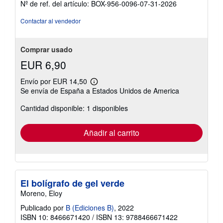
Nº de ref. del artículo: BOX-956-0096-07-31-2026
vendedor:
4
Contactar al vendedor
de
5
estrellas
Comprar usado
EUR 6,90
Envío por EUR 14,50
Más
Se envía de España a Estados Unidos de America
información
sobre
Cantidad disponible: 1 disponibles
las
tarifas
de
envío
Añadir al carrito
El bolígrafo de gel verde
Moreno, Eloy
Publicado por
B (Ediciones B)
, 2022
ISBN 10: 8466671420
/
ISBN 13: 9788466671422