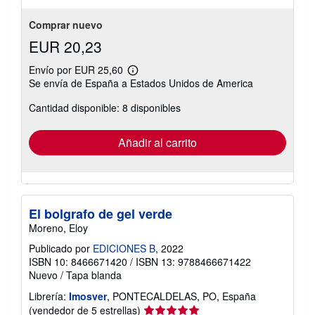
Comprar nuevo
EUR 20,23
Envío por EUR 25,60
Más
Se envía de España a Estados Unidos de America
información
sobre
Cantidad disponible: 8 disponibles
las
tarifas
de
envío
Añadir al carrito
El bolgrafo de gel verde
Moreno, Eloy
Publicado por
EDICIONES B
, 2022
ISBN 10: 8466671420
/
ISBN 13: 9788466671422
Nuevo
/
Tapa blanda
Librería:
Imosver
, PONTECALDELAS, PO, España
Calificación
(vendedor de 5 estrellas)