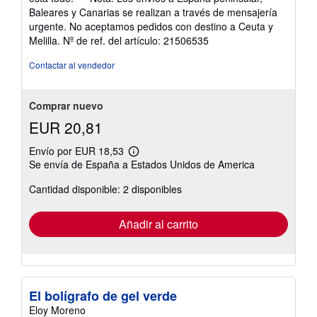
Baleares y Canarias se realizan a través de mensajería
urgente. No aceptamos pedidos con destino a Ceuta y
Melilla.
Nº de ref. del artículo: 21506535
Contactar al vendedor
Comprar nuevo
EUR 20,81
Envío por EUR 18,53
Más
Se envía de España a Estados Unidos de America
información
sobre
Cantidad disponible: 2 disponibles
las
tarifas
de
envío
Añadir al carrito
El bolígrafo de gel verde
Eloy Moreno