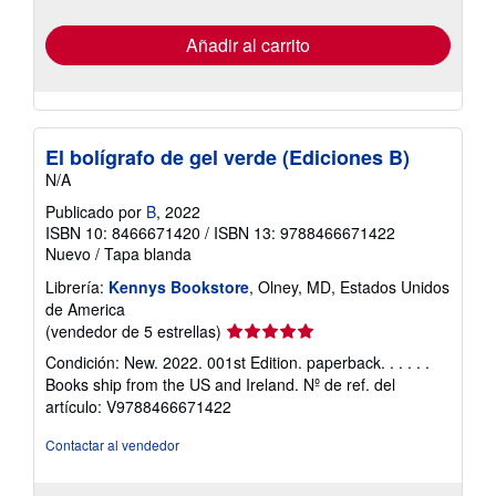
tarifas
de
envío
Añadir al carrito
El bolígrafo de gel verde (Ediciones B)
N/A
Publicado por
B
, 2022
ISBN 10: 8466671420
/
ISBN 13: 9788466671422
Nuevo
/
Tapa blanda
Librería:
Kennys Bookstore
, Olney, MD, Estados Unidos
de America
Calificación
(vendedor de 5 estrellas)
del
Condición: New. 2022. 001st Edition. paperback. . . . . .
vendedor:
Books ship from the US and Ireland.
Nº de ref. del
5
artículo: V9788466671422
de
5
Contactar al vendedor
estrellas