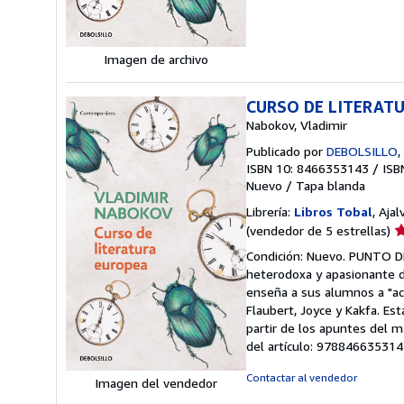
es
Imagen de archivo
CURSO DE LITERAT
Nabokov, Vladimir
Publicado por
DEBOLSILLO
,
ISBN 10: 8466353143
/
ISB
Nuevo
/
Tapa blanda
Librería:
Libros Tobal
, Ajal
Ca
(vendedor de 5 estrellas)
d
Condición: Nuevo. PUNTO DE
v
heterodoxa y apasionante d
5
enseña a sus alumnos a "aca
d
Flaubert, Joyce y Kakfa. Es
5
partir de los apuntes del m
e
del artículo: 97884663531
Contactar al vendedor
Imagen del vendedor