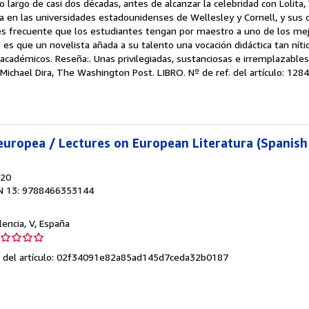
lo largo de casi dos décadas, antes de alcanzar la celebridad con Lolita
ra en las universidades estadounidenses de Wellesley y Cornell, y sus 
 es frecuente que los estudiantes tengan por maestro a uno de los me
 que un novelista añada a su talento una vocación didáctica tan nítida
académicos. Reseña:. Unas privilegiadas, sustanciosas e irremplazable
 . Michael Dira, The Washington Post. LIBRO.
Nº de ref. del artículo: 128
 europea / Lectures on European Literatura (Spanish 
020
N 13: 9788466353144
lencia, V, España
lificación
l
f. del artículo: 02f34091e82a85ad145d7ceda32b0187
ndedor: