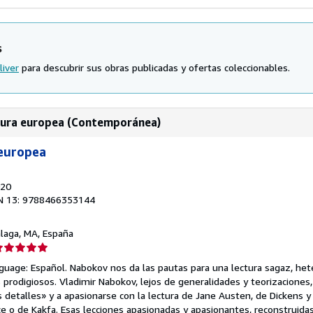
s
liver
para descubrir sus obras publicadas y ofertas coleccionables.
atura europea (Contemporánea)
 europea
020
N 13: 9788466353144
alaga, MA, España
lificación
el
guage: Español. Nabokov nos da las pautas para una lectura sagaz, het
endedor:
 prodigiosos. Vladimir Nabokov, lejos de generalidades y teorizaciones,
os detalles» y a apasionarse con la lectura de Jane Austen, de Dickens 
e
ce o de Kakfa. Esas lecciones apasionadas y apasionantes, reconstruida