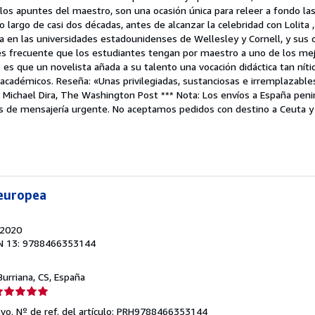
los apuntes del maestro, son una ocasión única para releer a fondo la
strellas
lo largo de casi dos décadas, antes de alcanzar la celebridad con Lolita
ra en las universidades estadounidenses de Wellesley y Cornell, y sus 
 es frecuente que los estudiantes tengan por maestro a uno de los me
 que un novelista añada a su talento una vocación didáctica tan nítida
 académicos. Reseña: «Unas privilegiadas, sustanciosas e irremplazabl
 » Michael Dira, The Washington Post *** Nota: Los envíos a España peni
és de mensajería urgente. No aceptamos pedidos con destino a Ceuta y 
 europea
 2020
N 13: 9788466353144
 Burriana, CS, España
lificación
el
evo.
Nº de ref. del artículo: PRH9788466353144