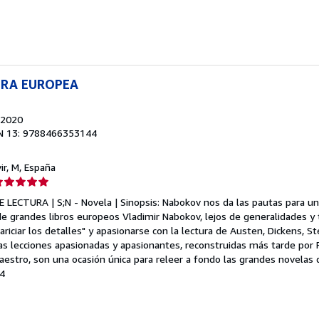
trellas
URA EUROPEA
 2020
N 13: 9788466353144
vir, M, España
lificación
el
 LECTURA | S;N - Novela | Sinopsis: Nabokov nos da las pautas para un
endedor:
e grandes libros europeos Vladimir Nabokov, lejos de generalidades y 
riciar los detalles" y apasionarse con la lectura de Austen, Dickens, S
e
tas lecciones apasionadas y apasionantes, reconstruidas más tarde por
aestro, son una ocasión única para releer a fondo las grandes novelas d
strellas
44