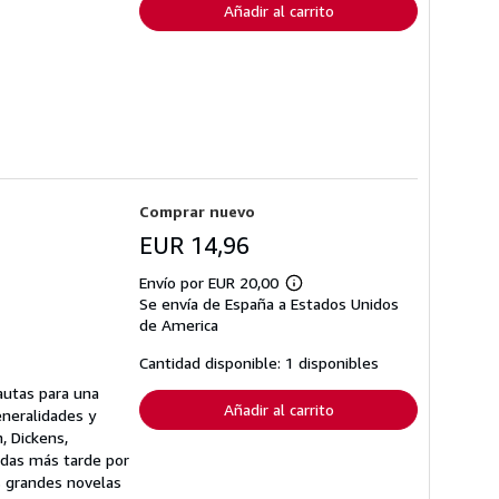
Añadir al carrito
Comprar nuevo
EUR 14,96
Envío por EUR 20,00
Más
Se envía de España a Estados Unidos
información
sobre
de America
las
tarifas
Cantidad disponible: 1 disponibles
de
envío
autas para una
Añadir al carrito
eneralidades y
, Dickens,
uidas más tarde por
s grandes novelas