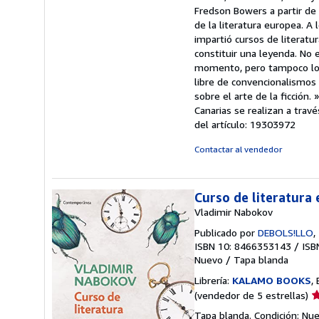
5
Fredson Bowers a partir de 
e
de la literatura europea. A 
impartió cursos de literatu
constituir una leyenda. No
momento, pero tampoco lo es
libre de convencionalismos
sobre el arte de la ficción.
Canarias se realizan a trav
del artículo: 19303972
Contactar al vendedor
Curso de literatura
Vladimir Nabokov
Publicado por
DEBOLS!LLO
,
ISBN 10: 8466353143
/
ISB
Nuevo
/
Tapa blanda
Librería:
KALAMO BOOKS
,
Ca
(vendedor de 5 estrellas)
d
Tapa blanda. Condición: Nu