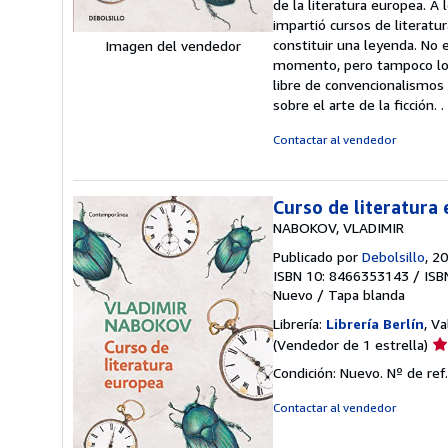
de la literatura europea. A 
impartió cursos de literatu
constituir una leyenda. No
Imagen del vendedor
momento, pero tampoco lo es
libre de convencionalismos 
sobre el arte de la ficción.
Contactar al vendedor
Curso de literatura
NABOKOV, VLADIMIR
Publicado por
Debolsillo
, 2
ISBN 10: 8466353143
/
ISB
Nuevo
/
Tapa blanda
Librería:
Librería Berlín
, Va
Ca
(Vendedor de 1 estrella)
de
Condición: Nuevo.
Nº de re
ve
1
Contactar al vendedor
de
5