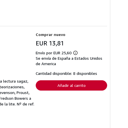
Comprar nuevo
EUR 13,81
Envío por EUR 25,60
Más
Se envía de España a Estados Unidos
información
sobre
de America
las
tarifas
Cantidad disponible: 8 disponibles
de
envío
a lectura sagaz,
Añadir al carrito
teorizaciones,
tevenson, Proust,
 Fredson Bowers a
e la lite.
Nº de ref.