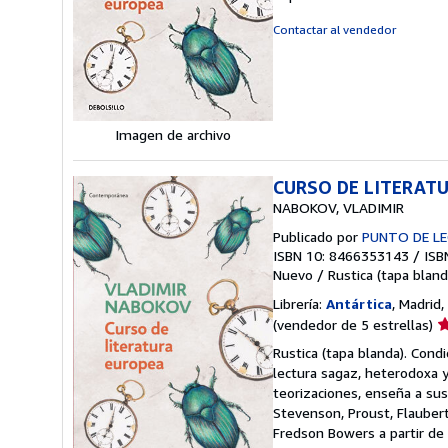
v
5
Contactar al vendedor
d
5
e
Imagen de archivo
CURSO DE LITERAT
NABOKOV, VLADIMIR
Publicado por
PUNTO DE L
ISBN 10: 8466353143
/
ISB
Nuevo
/
Rustica (tapa bland
Librería:
Antártica
, Madrid,
Ca
(vendedor de 5 estrellas)
d
Rustica (tapa blanda). Cond
v
lectura sagaz, heterodoxa 
5
teorizaciones, enseña a sus
d
Stevenson, Proust, Flaubert
5
Fredson Bowers a partir de 
e