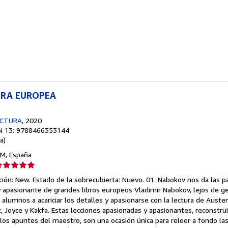
endedor:
e
strellas
URA EUROPEA
ECTURA
, 2020
N 13: 9788466353144
a)
 M, España
lificación
el
ición: New. Estado de la sobrecubierta: Nuevo. 01. Nabokov nos da las p
endedor:
y apasionante de grandes libros europeos Vladimir Nabokov, lejos de g
 alumnos a acariciar los detalles y apasionarse con la lectura de Austen
e
, Joyce y Kakfa. Estas lecciones apasionadas y apasionantes, reconstr
los apuntes del maestro, son una ocasión única para releer a fondo la
strellas