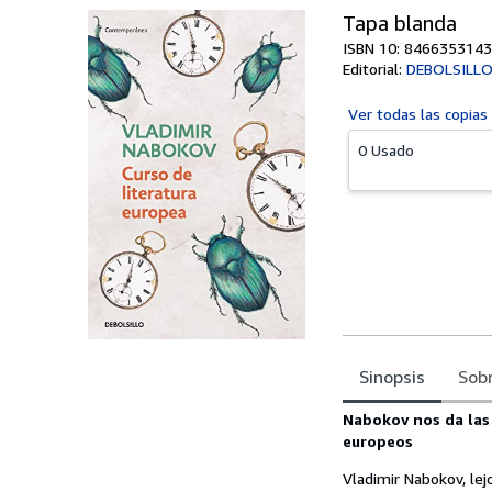
Tapa blanda
ISBN 10: 8466353143
Editorial:
DEBOLSILL
Ver todas las
copias
0 Usado
Sinopsis
Sobr
Sinopsis
Nabokov nos da las
europeos
Vladimir Nabokov, lej