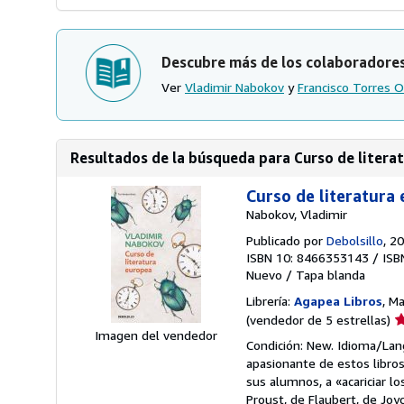
Descubre más de los colaboradore
Ver
Vladimir Nabokov
y
Francisco Torres O
Resultados de la búsqueda para Curso de liter
Curso de literatura
Nabokov, Vladimir
Publicado por
Debolsillo
, 2
ISBN 10: 8466353143
/
ISB
Nuevo
/
Tapa blanda
Librería:
Agapea Libros
, M
Ca
(vendedor de 5 estrellas)
Imagen del vendedor
d
Condición: New. Idioma/Lan
v
apasionante de estos libros
5
sus alumnos, a «acariciar l
d
Proust, de Flaubert, de Joy