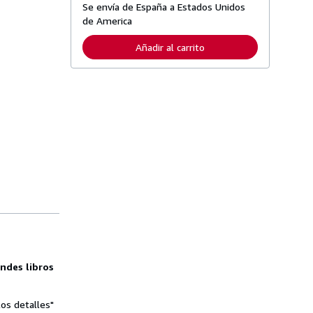
Se envía de España a Estados Unidos
á
s
de America
i
n
Añadir al carrito
f
o
r
m
a
c
i
ó
n
s
o
b
r
e
l
a
s
t
a
r
i
ndes libros
f
a
s
d
los detalles"
e