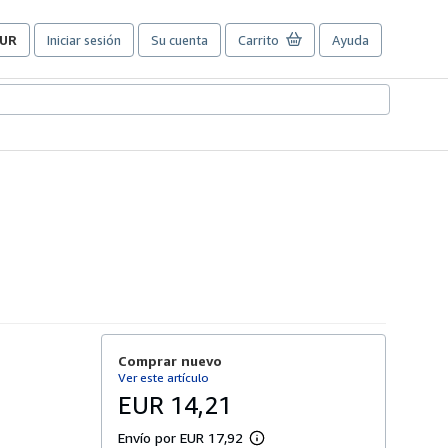
UR
Iniciar sesión
Su cuenta
Carrito
Ayuda
referencias
e
ompra
el
itio.
Comprar nuevo
Ver este artículo
EUR 14,21
Envío por EUR 17,92
M