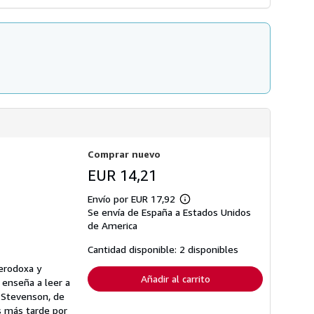
Comprar nuevo
EUR 14,21
Envío por EUR 17,92
Más
Se envía de España a Estados Unidos
información
sobre
de America
las
tarifas
Cantidad disponible: 2 disponibles
de
envío
erodoxa y
Añadir al carrito
 enseña a leer a
y Stevenson, de
s más tarde por