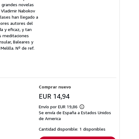
s grandes novelas
 , Vladimir Nabokov
clases han llegado a
jores autores del
 y eficaz, y tan
es meditaciones
nsular, Baleares y
Melilla.
Nº de ref.
Comprar nuevo
EUR 14,94
Envío por EUR 19,86
Más
Se envía de España a Estados Unidos
información
sobre
de America
las
tarifas
Cantidad disponible: 1 disponibles
de
envío