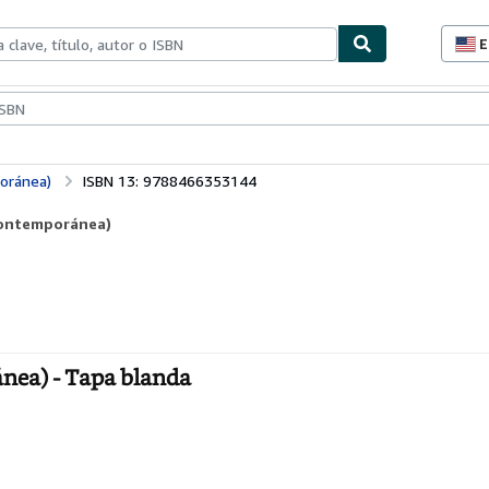
E
P
d
c
ionismo
Vendedores
Comenzar a vender
d
s
oránea)
ISBN 13: 9788466353144
(Contemporánea)
nea) - Tapa blanda