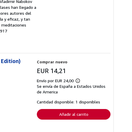
, Vladimir Nabokov
clases han llegado a
jores autores del
 y eficaz, y tan
s meditaciones
4917
Edition)
Comprar nuevo
EUR 14,21
Envío por EUR 24,00
Más
Se envía de España a Estados Unidos
información
sobre
de America
las
tarifas
Cantidad disponible: 1 disponibles
de
envío
Añadir al carrito