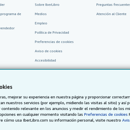
der
Sobre IberLibro
Preguntas frecuentes
 programa de
Medios
Atención al Cliente
Empleo
vendedor
Política de Privacidad
Preferencias de cookies
Aviso de cookies
Accesibilidad
okies
as, mejorar su experiencia en nuestra página y proporcionar correcta
n nuestros servicios (por ejemplo, midiendo las visitas al sitio) y así 
 contenido relevante en los anuncios y medir el rendimiento de los mi
AbeBooks.de
AbeBooks.fr
AbeBooks.it
AbeBooks Aus/
opciones en cualquier momento visitando las
Preferencias de cookies
e cómo usa IberLibro.com su información personal, visite nuestro
Avis
BookFinder.com
Encuentre cualquier libro al mejor precio