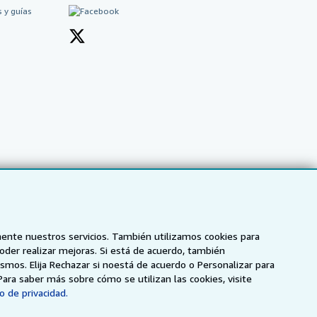
 y guías
mente nuestros servicios. También utilizamos cookies para
poder realizar mejoras. Si está de acuerdo, también
smos. Elija Rechazar si noestá de acuerdo o Personalizar para
NZ
AbeBooks.ca
ZVAB.com
Para saber más sobre cómo se utilizan las cookies, visite
o de privacidad.