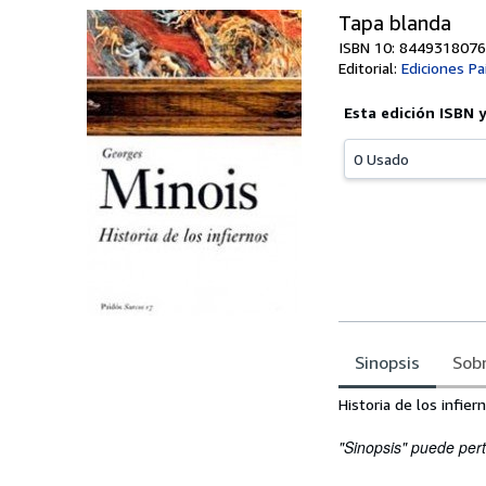
Tapa blanda
ISBN 10: 8449318076
Editorial:
Ediciones Pa
Esta edición ISBN 
0 Usado
Sinopsis
Sobr
Sinopsis
Historia de los infier
"Sinopsis" puede pert