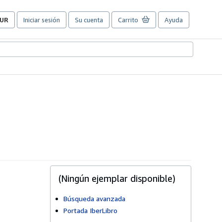
UR
Iniciar sesión
Su cuenta
Carrito
Ayuda
referencias
e
ompra
el
itio.
(Ningún ejemplar disponible)
Búsqueda avanzada
Portada IberLibro