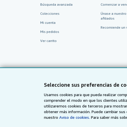
Búsqueda avanzada
Comenzar a ven
Colecciones
Únase a nuestro
afiliados
Mi cuenta
Recomiende un 
Mis pedidos
Ver carrito
Seleccione sus preferencias de co
Usamos cookies para que pueda realizar compr
comprender el modo en que los clientes utiliza
utilizaremos cookies de terceros para mostrar
AbeBooks.com
AbeBooks.co.uk
obtener más información. Puede cambiar sus 
nuestro
Aviso de cookies.
Para saber más sobr